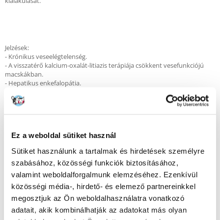
kialakulását.
Jelzések:
- Krónikus veseelégtelenség.
- A visszatérő kalcium-oxalát-litiazis terápiája csökkent vesefunkciójú
macskákban.
- Hepatikus enkefalopátia.
- A vizelet lúgosítását igénylő visszatérő húgykőgyulladás megelőzése:
urát- és cisztinkövek.
Ez a weboldal sütiket használ
Ellenjavallatok:
Sütiket használunk a tartalmak és hirdetések személyre
- Terhesség, szoptatás, növekedési időszak.
szabásához, közösségi funkciók biztosításához,
A használat megkezdése vagy meghosszabbítása előtt konzultáljon
valamint weboldalforgalmunk elemzéséhez. Ezenkívül
állatorvosával. Krónikus veseelégtelenség esetén és az oxalát-kövesedés
közösségi média-, hirdető- és elemező partnereinkkel
megelőzésére a RENAL SPECIAL diétát kezdetben legfeljebb 6 hónapig
kell alkalmazni. Akut veseelégtelenség esetén a RENAL SPECIAL diétát 2-
megosztjuk az Ön weboldalhasználatra vonatkozó
4 hétig kell alkalmazni.
adatait, akik kombinálhatják az adatokat más olyan