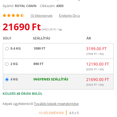
Gyártó:
Cikkszám:
4303
ROYAL CANIN
10 Vélemények
Értékelje Ön is
21690
Ft
(5422.50 Ft / kg)
SÚLY
SZÁLLÍTÁS
ÁR
0.4 KG
1090 FT
3199.00 FT
(
7998
FT / KG)
2 KG
890 FT
12190.00 FT
(
6095
FT / KG)
4 KG
INGYENES SZÁLLÍTÁS
21690.00 FT
(
5423
FT / KG)
KÜLDÉS 48 ÓRÁN BELÜL
Képek ügyfeleinkről
További képek megtekintése
10 VÉLEMÉNYEK
4.5 z 5