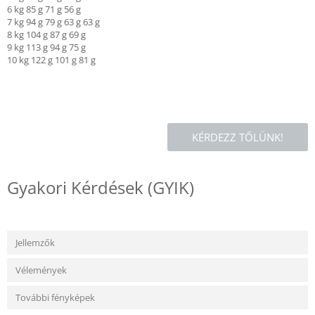
6 kg 85 g 71 g 56 g
7 kg 94 g 79 g 63 g 63 g
8 kg 104 g 87 g 69 g
9 kg 113 g 94 g 75 g
10 kg 122 g 101 g 81 g
KÉRDEZZ TŐLÜNK!
Gyakori Kérdések (GYIK)
Jellemzők
Vélemények
További fényképek