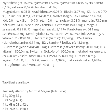
Nyersfehérje: 26,0 %, nyers zsír: 17,0 %, nyers rost: 4,6 %, nyers hamu:
6,1 %, kalcium: 0,62 %, foszfor: 0.44 %,
Magnézium: 0,05 %, Arachidonsav: 0,06 %, Biotin: 3,07 mg, Kloridok: 0,79
%, Kolin: 3100,0 mg, Vas: 146,0 mg, Nedvesség: 5,5 %, Folsav: 11,6 mg,
Jód: 5,0 mg, kálium: 0,9 %, réz: 15,0 mg, linolsav: 3,08 %, mangán: 73,0 mg,
nátrium: 0,4 %, niacin, PP-vitamin, B3-vitamin: 150,5 mg, Omega 3
zsírsavak: 0,91 %, Omega 6 zsírsavak: 3,17 %, Pantoténsav: 54,1 mg,
Szelén: 0,23 mg, Keményítő: 34,7 %, Taurin: 2400,0 %, Cink: 205,0 mg, A-
vitamin: 23000,0 NE, B1-vitamin (tiamin): 13,5 mg, B12-vitamin
(cianokobalamin): 0,14 mg, B2-vitamin (Riboflavin): 48,6 mg,
B6-vitamin (piridoxin): 40,3 mg, C-vitamin (aszkorbinsav): 200,0 mg, D 3-
vitamin: 800,0 mg, E-vitamin (tokoferol): 600,0 mg, metabolikus energia:
3932,0 kcal, élelmi rost: 10,7 %, EPA/DHA: 0,41 mg, Lutein: 5,0 mg,
arginin: 1,41 %, lizin: 0,9 %, metionin: 1,39 %, metionin/cisztin: 1,68 %,
nitrogénmentes kivonatok: 40,8 mg
Táplálási ajánlások:
Testsúly Alacsony Normál Magas (túlsúlyos)
2 kg 39 g 32 g -
3 kg 52 g 43 g -
4 kg 63 g 53 g 42 g
5 kg 74 g 62 g 50 g