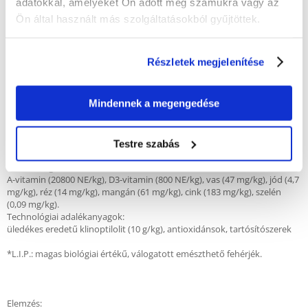
adatokkal, amelyeket Ön adott meg számukra vagy az
Ön által használt más szolgáltatásokból gyűjtöttek.
Összetétel:
Rizs, sertésfehérje (szárítva)*, kukoricaliszt, kukorica, állati zsír,
Részletek megjelenítése
kukoricakeményítő, lignocellulóz, állati fehérje (hidrolizált), ásványi
anyagok, búzaglutén takarmány, cikória rost, halolaj, szójaolaj,
fruktooligoszacharidok, psyllium (szem és héj), bársonyvirágliszt
Mindennek a megengedése
(luteinforrás).
Testre szabás
Adalékanyagok:
Étrend-kiegészítők:
A-vitamin (20800 NE/kg), D3-vitamin (800 NE/kg), vas (47 mg/kg), jód (4,7
mg/kg), réz (14 mg/kg), mangán (61 mg/kg), cink (183 mg/kg), szelén
(0,09 mg/kg).
Technológiai adalékanyagok:
üledékes eredetű klinoptilolit (10 g/kg), antioxidánsok, tartósítószerek
*L.I.P.: magas biológiai értékű, válogatott emészthető fehérjék.
Elemzés: