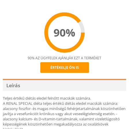
90%
90% AZ ÜGYFELEK AJÁNLJÁK EZT A TERMÉKET
ÉRTÉKELJE ÖN IS
Recommend
Leírás
Teljes értékű diétás eledel felnőtt macskák számára.
A RENAL SPECIAL diéta teljes értékű diétás eledel macskák számára:
alacsony foszfor- és magas minőségű fehérjetartalmának köszönhetően
javítja a vesefunkciót krónikus vagy akut veseelégtelenség esetén. -
alacsony kalcium- és D-vitamin-tartalmának, valamint vizeletlúgosító
képességének köszönhetően megakadályozza az oxalátkövek