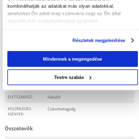
kombinálhatják az adatokat más olyan adatokkal,
FAJTA:
Állatorvosi takarmány
amelyeket Ön adott meg számukra vagy az Ön által
Tulajdonságok
használt más szolgáltatásokból gyűjtöttek.
CSOMAG SÚLYA
1.5
(KG):
Részletek megjelenítése
TERMÉKCSALÁD:
ROYAL CANIN Satiety
Weight Management
Mindennek a megengedése
GYÁRTÓ:
ROYAL CANIN
Testre szabás
Javasolt felhasználás
ÉLETSZAKASZ:
Felnőtt
KÜLÖNLEGES
Cukorbetegség
IGÉNYEK:
Összetevők