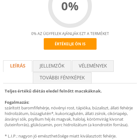
0%
0% AZ ÜGYFELEK AJÁNLJÁK EZT A TERMÉKET
ÉRTÉKELJE ÖN IS
Recommend
LEÍRÁS
JELLEMZŐK
VÉLEMÉNYEK
TOVÁBBI FÉNYKÉPEK
Teljes értékű diétás eledel felnőtt macskáknak.
Fogalmazás:
szárított baromfifehérje, növényi rost, tápióka, búzaliszt, állati fehérje
hidrolizátum, búzaglutén*, kukoricaglutén, állati zsírok, cikóriapép,
ásványi sók, psyllium héj és magvak, halolaj, körömvirág kivonat
(luteinforrás), glükózamin, porc hidrolizátum (a kondroitin forrása).
* L.I.P.: nagyon jó emészthetősége miatt kiválasztott fehérje.