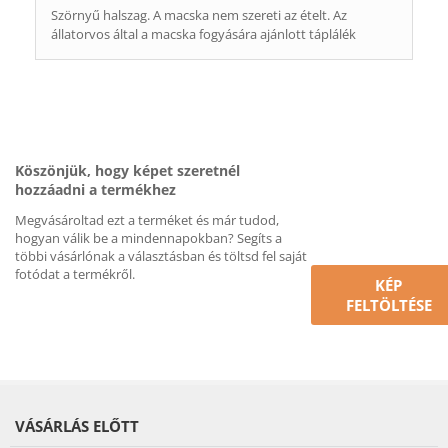
Szörnyű halszag. A macska nem szereti az ételt. Az
állatorvos által a macska fogyására ajánlott táplálék
Köszönjük, hogy képet szeretnél
hozzáadni a termékhez
Megvásároltad ezt a terméket és már tudod,
hogyan válik be a mindennapokban? Segíts a
többi vásárlónak a választásban és töltsd fel saját
fotódat a termékről.
KÉP
FELTÖLTÉSE
VÁSÁRLÁS ELŐTT