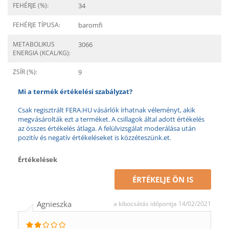
FEHÉRJE (%):
34
FEHÉRJE TÍPUSA:
baromfi
METABOLIKUS
3066
ENERGIA (KCAL/KG):
ZSÍR (%):
9
Mi a termék értékelési szabályzat?
Csak regisztrált FERA.HU vásárlók írhatnak véleményt, akik
megvásárolták ezt a terméket. A csillagok által adott értékelés
az összes értékelés átlaga. A felülvizsgálat moderálása után
pozitív és negatív értékeléseket is közzéteszünk.et.
Értékelések
ÉRTÉKELJE ÖN IS
Agnieszka
a kibocsátás időpontja 14/02/2021