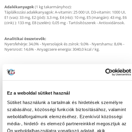
Adalékanyagok
(1 kg takarmányhoz):
Táplálkozási adalékanyagok: A-vitamin: 25 000 UI, D3-vitamin: 1000 UI,
E1 (vas): 33 mg, E2 (jód): 3,3 mg, E4 (réz): 10 mg, E5 (mangán): 43 mg, E6
(cink) ): 133 mg, E8 (szelén): 0,05 mg - Tartósítószerek - Antioxidánsok.
Analitikai összetevők:
Nyersfehérje: 34,0% - Nyersolajok és zsírok: 9,0% - Nyershamu: 8,6% -
Nyersrost: 14,6% - Anyagcsere energia: 3040,0 kcal / kg.
KÉRDEZZ TŐLÜNK!
Ez a weboldal sütiket használ
Gyakori Kérdések (GYIK)
Sütiket használunk a tartalmak és hirdetések személyre
szabásához, közösségi funkciók biztosításához, valamint
weboldalforgalmunk elemzéséhez. Ezenkívül közösségi
média-, hirdető- és elemező partnereinkkel megosztjuk az
MILYEN
Macska
KISÁLLATNAK:
Ön weboldalhasználatra vonatkozó adatait, akik