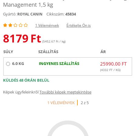
Management 1,5 kg
Gyártó:
Cikkszám:
45834
ROYAL CANIN
1 Vélemények
Értékelje Ön is
8179
Ft
(5452.67 Ft / kg)
SÚLY
SZÁLLÍTÁS
ÁR
6.0 KG
INGYENES SZÁLLÍTÁS
25990.00 FT
(
4332
FT / KG)
KÜLDÉS 48 ÓRÁN BELÜL
Képek ügyfeleinkről
További képek megtekintése
1 VÉLEMÉNYEK
2 z 5