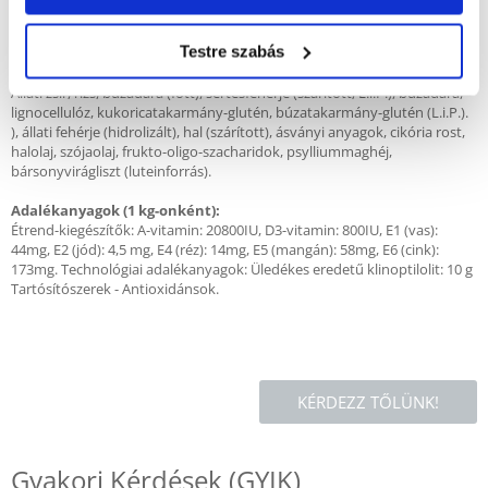
Ellenjavallatok
:
Terhesség, szoptatás, növekedési időszak.
Testre szabás
Összetétel
:
Állati zsír, rizs, búzadara (főtt), sertésfehérje (szárított; L.i.P.), búzadara,
lignocellulóz, kukoricatakarmány-glutén, búzatakarmány-glutén (L.i.P.).
), állati fehérje (hidrolizált), hal (szárított), ásványi anyagok, cikória rost,
halolaj, szójaolaj, frukto-oligo-szacharidok, psylliummaghéj,
bársonyvirágliszt (luteinforrás).
Adalékanyagok (1 kg-onként):
Étrend-kiegészítők: A-vitamin: 20800IU, D3-vitamin: 800IU, E1 (vas):
44mg, E2 (jód): 4,5 mg, E4 (réz): 14mg, E5 (mangán): 58mg, E6 (cink):
173mg. Technológiai adalékanyagok: Üledékes eredetű klinoptilolit: 10 g
Tartósítószerek - Antioxidánsok.
KÉRDEZZ TŐLÜNK!
Gyakori Kérdések (GYIK)