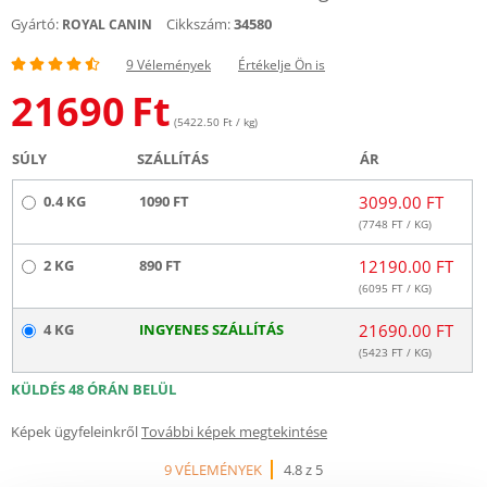
Gyártó:
Cikkszám:
34580
ROYAL CANIN
9 Vélemények
Értékelje Ön is
21690
Ft
(5422.50 Ft / kg)
SÚLY
SZÁLLÍTÁS
ÁR
0.4 KG
1090 FT
3099.00 FT
(
7748
FT / KG)
2 KG
890 FT
12190.00 FT
(
6095
FT / KG)
4 KG
INGYENES SZÁLLÍTÁS
21690.00 FT
(
5423
FT / KG)
KÜLDÉS 48 ÓRÁN BELÜL
Képek ügyfeleinkről
További képek megtekintése
9 VÉLEMÉNYEK
4.8 z 5