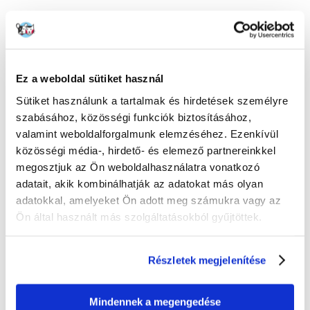
100%
Ez a weboldal sütiket használ
Sütiket használunk a tartalmak és hirdetések személyre
szabásához, közösségi funkciók biztosításához,
valamint weboldalforgalmunk elemzéséhez. Ezenkívül
100% AZ ÜGYFELEK AJÁNLJÁK EZT A TERMÉKET
közösségi média-, hirdető- és elemező partnereinkkel
ÉRTÉKELJE ÖN IS
megosztjuk az Ön weboldalhasználatra vonatkozó
Recommend
adatait, akik kombinálhatják az adatokat más olyan
adatokkal, amelyeket Ön adott meg számukra vagy az
Leírás
Ön által használt más szolgáltatásokból gyűjtöttek.
Jelzések
:
Krónikus veseelégtelenség (CKD)
A visszatérő oxalátkövek megelőzése csökkent vesefunkciójú
Részletek megjelenítése
macskáknál.
A vizelet lúgosítását igénylő visszatérő kövek megelőzése: urát- és
cisztinkövek.
Mindennek a megengedése