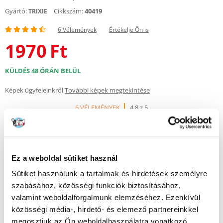
Gyártó:
Cikkszám:
40419
TRIXIE
6 Vélemények
Értékelje Ön is
1970
Ft
KÜLDÉS 48 ÓRÁN BELÜL
Képek ügyfeleinkről
További képek megtekintése
6 VÉLEMÉNYEK
4.8 z 5
Ez a weboldal sütiket használ
100%
Sütiket használunk a tartalmak és hirdetések személyre
szabásához, közösségi funkciók biztosításához,
valamint weboldalforgalmunk elemzéséhez. Ezenkívül
közösségi média-, hirdető- és elemező partnereinkkel
100% AZ ÜGYFELEK AJÁNLJÁK EZT A TERMÉKET
megosztjuk az Ön weboldalhasználatra vonatkozó