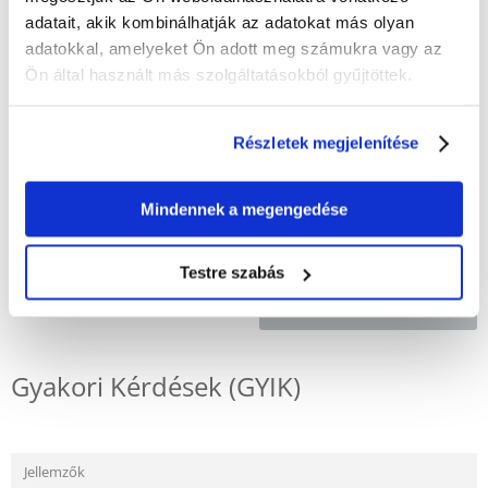
ÉRTÉKELJE ÖN IS
adatait, akik kombinálhatják az adatokat más olyan
Recommend
adatokkal, amelyeket Ön adott meg számukra vagy az
Ön által használt más szolgáltatásokból gyűjtöttek.
Leírás
Részletek megjelenítése
Karton macskakaparó, amely ágyként is használható. Méretek 41x7x24
cm. A kaparófa macskamentával van átitatva, hogy macskáját
ösztönözze.
Mindennek a megengedése
Testre szabás
KÉRDEZZ TŐLÜNK!
Gyakori Kérdések (GYIK)
Jellemzők