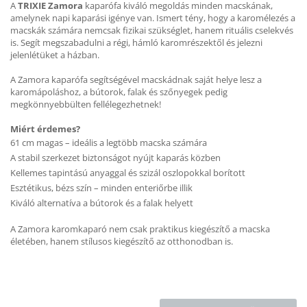
A
TRIXIE Zamora
kaparófa kiváló megoldás minden macskának,
amelynek napi kaparási igénye van. Ismert tény, hogy a karomélezés a
macskák számára nemcsak fizikai szükséglet, hanem rituális cselekvés
is. Segít megszabadulni a régi, hámló karomrészektől és jelezni
jelenlétüket a házban.
A Zamora kaparófa segítségével macskádnak saját helye lesz a
karomápoláshoz, a bútorok, falak és szőnyegek pedig
megkönnyebbülten fellélegezhetnek!
Miért érdemes?
61 cm magas – ideális a legtöbb macska számára
A stabil szerkezet biztonságot nyújt kaparás közben
Kellemes tapintású anyaggal és szizál oszlopokkal borított
Esztétikus, bézs szín – minden enteriőrbe illik
Kiváló alternatíva a bútorok és a falak helyett
A Zamora karomkaparó nem csak praktikus kiegészítő a macska
életében, hanem stílusos kiegészítő az otthonodban is.