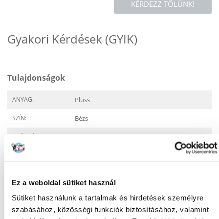
KÉRDEZZ TŐLÜNK!
Gyakori Kérdések (GYIK)
Tulajdonságok
ANYAG:
Plüss
SZÍN:
Bézs
GYÁRTÓ:
TRIXIE
MAGASSÁG (CM):
61
Javasolt felhasználás
Ez a weboldal sütiket használ
Sütiket használunk a tartalmak és hirdetések személyre
TOVÁBBI FUNKCIÓK:
Fekhely, játék
szabásához, közösségi funkciók biztosításához, valamint