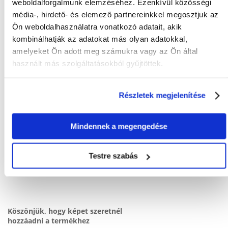
Mi a termék értékelési szabályzat?
weboldalforgalmunk elemzéséhez. Ezenkívül közösségi
média-, hirdető- és elemező partnereinkkel megosztjuk az
Csak regisztrált FERA.HU vásárlók írhatnak véleményt, akik
Ön weboldalhasználatra vonatkozó adatait, akik
megvásárolták ezt a terméket. A csillagok által adott értékelés
az összes értékelés átlaga. A felülvizsgálat moderálása után
kombinálhatják az adatokat más olyan adatokkal,
pozitív és negatív értékeléseket is közzéteszünk.et.
amelyeket Ön adott meg számukra vagy az Ön által
használt más szolgáltatásokból gyűjtöttek.
Értékelések
Részletek megjelenítése
Nem található vélemény
Mindennek a megengedése
Testre szabás
ÉRTÉKELJE ÖN IS
Köszönjük, hogy képet szeretnél
hozzáadni a termékhez