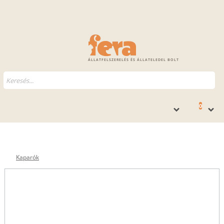
ÁLLATFELSZERELÉS ÉS ÁLLATELEDEL BOLT
0
Kaparók