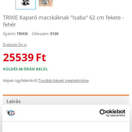
TRIXIE Kaparó macskáknak "Isaba" 62 cm fekete -
fehér
Gyártó:
Cikkszám:
5120
TRIXIE
Értékelje Ön is
25539
Ft
KÜLDÉS 48 ÓRÁN BELÜL
Képek ügyfeleinkről
További képek megtekintése
Leírás
TRIXIE Isaba
egy elegáns és kompakt macskakaparó, amely kisebb
lakásokban és tágas belső terekben egyaránt kiválóan megállja a helyét.
62 cm magas és 36 × 36 cm-es alapjával kényelmes pihenőhelyet és
tartós kaparófelületet kínál, anélkül, hogy sok helyet foglalna.