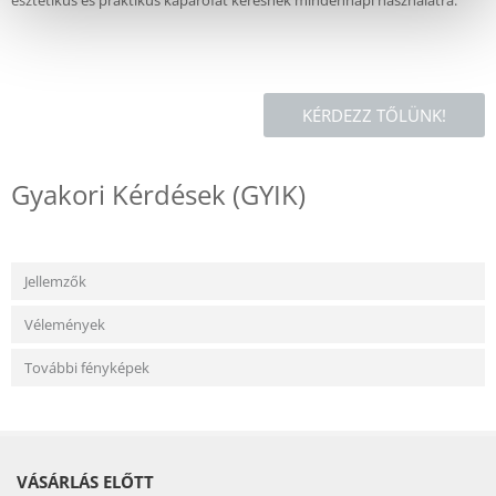
esztétikus és praktikus kaparófát keresnek mindennapi használatra.
KÉRDEZZ TŐLÜNK!
Gyakori Kérdések (GYIK)
Jellemzők
Vélemények
További fényképek
VÁSÁRLÁS ELŐTT