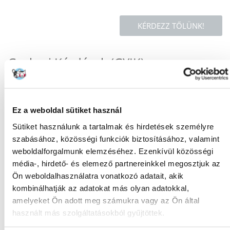
KÉRDEZZ TŐLÜNK!
Gyakori Kérdések (GYIK)
Tulajdonságok
Ez a weboldal sütiket használ
Sütiket használunk a tartalmak és hirdetések személyre
ANYAG:
Szizál
szabásához, közösségi funkciók biztosításához, valamint
SZÍN:
Bézs
weboldalforgalmunk elemzéséhez. Ezenkívül közösségi
média-, hirdető- és elemező partnereinkkel megosztjuk az
GYÁRTÓ:
TRIXIE
Ön weboldalhasználatra vonatkozó adatait, akik
MAGASSÁG (CM):
60
kombinálhatják az adatokat más olyan adatokkal,
amelyeket Ön adott meg számukra vagy az Ön által
Javasolt felhasználás
használt más szolgáltatásokból gyűjtöttek.