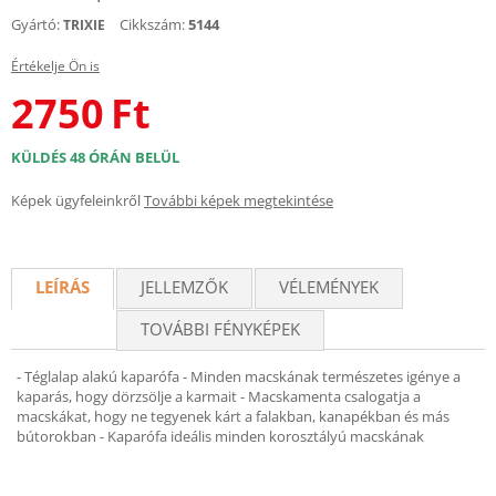
Gyártó:
Cikkszám:
5144
TRIXIE
Értékelje Ön is
2750
Ft
KÜLDÉS 48 ÓRÁN BELÜL
Képek ügyfeleinkről
További képek megtekintése
LEÍRÁS
JELLEMZŐK
VÉLEMÉNYEK
TOVÁBBI FÉNYKÉPEK
- Téglalap alakú kaparófa - Minden macskának természetes igénye a
kaparás, hogy dörzsölje a karmait - Macskamenta csalogatja a
macskákat, hogy ne tegyenek kárt a falakban, kanapékban és más
bútorokban - Kaparófa ideális minden korosztályú macskának