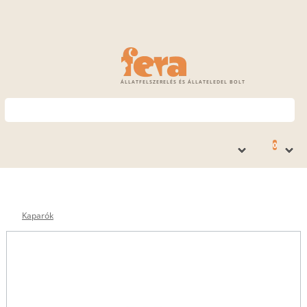
ÁLLATFELSZERELÉS ÉS ÁLLATELEDEL BOLT
0
Kaparók