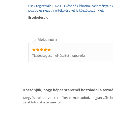
Csak regisztrált FERA.HU vásárlók írhatnak véleményt, aki
pozitív és negatív értékeléseket is közzéteszünk.et.
Értékelések
Aleksandra
Tisztességesen elkészített kaparófa
Köszönjük, hogy képet szeretnél hozzáadni a term
Megvásároltad ezt a terméket és már tudod, hogyan válik be
saját fotódat a termékről.