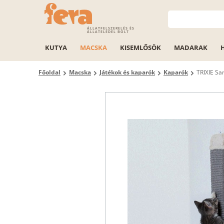
ÁLLATFELSZERELÉS ÉS
ÁLLATELEDEL BOLT
KUTYA
MACSKA
KISEMLŐSÖK
MADARAK
Főoldal
Macska
Játékok és kaparók
Kaparók
TRIXIE Sa