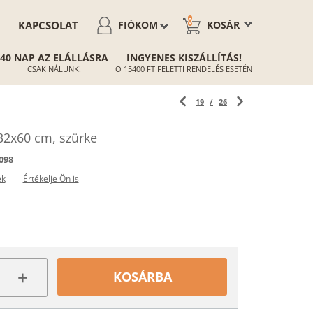
0
KAPCSOLAT
FIÓKOM
KOSÁR
40 NAP AZ ELÁLLÁSRA
INGYENES KISZÁLLÍTÁS!
CSAK NÁLUNK!
O 15400 FT FELETTI RENDELÉS ESETÉN
19
/
26
32x60 cm, szürke
098
ek
Értékelje Ön is
+
KOSÁRBA