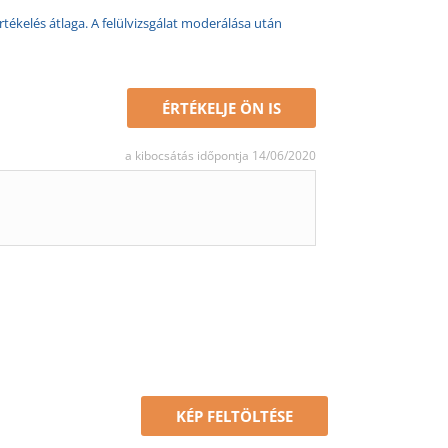
rtékelés átlaga. A felülvizsgálat moderálása után
ÉRTÉKELJE ÖN IS
a kibocsátás időpontja 14/06/2020
KÉP FELTÖLTÉSE