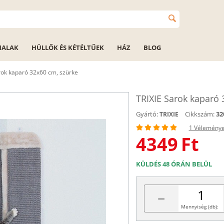
HALAK
HÜLLŐK ÉS KÉTÉLTŰEK
HÁZ
BLOG
rok kaparó 32x60 cm, szürke
TRIXIE Sarok kaparó 
Gyártó:
Cikkszám:
32
TRIXIE
1 Vélemény
4349
Ft
KÜLDÉS 48 ÓRÁN BELÜL
−
Mennyiség (db):