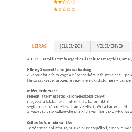
LEÍRÁS
JELLEMZŐK
VÉLEMÉNYEK
A TRIXIE sarokkaromfa egy okos és stílusos megoldás, amely
Könnyű szerelés, teljes szabadság
A kaparófát a falra vagy a bútor sarkára is felszerelheti – 
Nincs szüksége fúrógépre vagy mérnöki diplomára – pár perc
Miért érdemes?
kielégíti a természetes karomélesztési igényt
megvédi a falakat és a bútorokat a karomoktól
segít a macskának eltávolítani az elhalt bőrt a karomjairól
A macskák karomélesztéssel jelölik a területüket – jobb, ha
Stílus és funkcionalitás
Tartós szizálból készült, szürke plüssszegéllyel, amely minden