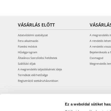
VÁSÁRLÁS ELŐTT
VÁSÁRLÁ
Adatvédelmi szabályzat
A megrendelés 
Fera alkalmazás
A rendelés lehet
Fizetési módok
A rendelés vissz
Hűségprogram
Bejelentkezés a 
Általános Szerződési Feltételek
Csomagod
Szállítási díjak
Megrendelés le
A megrendelés teljesítésének ideje
Termékek elérhetősége
Regisztráció webáruházunkban
Ez a weboldal sütiket has