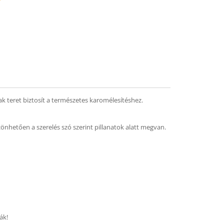
mend
k teret biztosít a természetes karomélesítéshez.
zönhetően a szerelés szó szerint pillanatok alatt megvan.
ák!