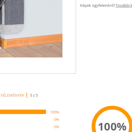
Képek ügyfeleinkről
További 
 VÉLEMÉNYEK
5 z 5
100%
0%
100%
0%