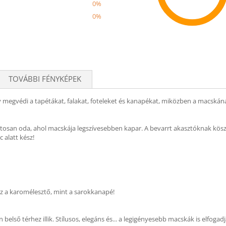
0%
0%
Recom
TOVÁBBI FÉNYKÉPEK
 megvédi a tapétákat, falakat, foteleket és kanapékat, miközben a macskána
pontosan oda, ahol macskája legszívesebben kapar. A bevarrt akasztóknak kös
 alatt kész!
 ez a karomélesztő, mint a sarokkanapé!
 belső térhez illik. Stílusos, elegáns és... a legigényesebb macskák is elfogadj