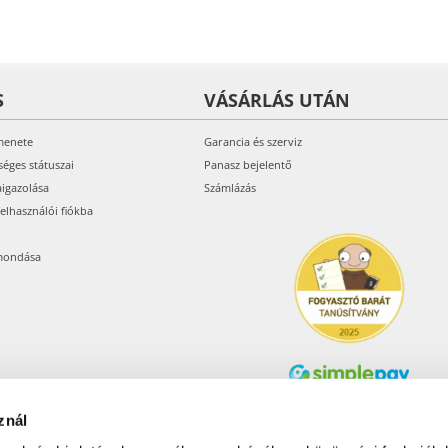
S
VÁSÁRLÁS UTÁN
menete
Garancia és szerviz
séges státuszai
Panasz bejelentő
aigazolása
Számlázás
felhasználói fiókba
mondása
znál
Árukereső.hu