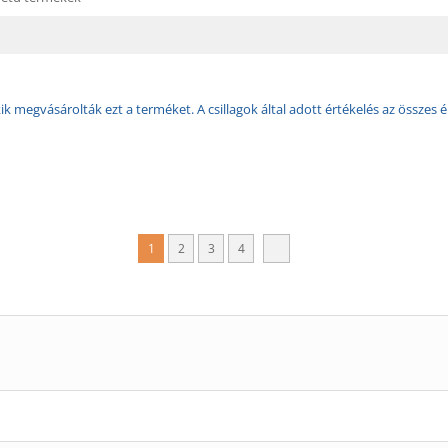
k megvásárolták ezt a terméket. A csillagok által adott értékelés az összes é
1
2
3
4