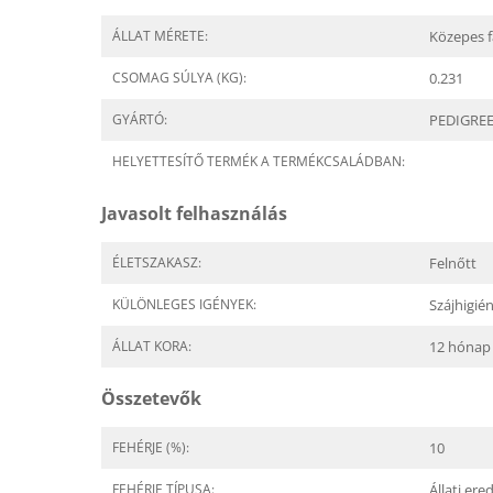
ÁLLAT MÉRETE:
Közepes f
CSOMAG SÚLYA (KG):
0.231
GYÁRTÓ:
PEDIGRE
HELYETTESÍTŐ TERMÉK A TERMÉKCSALÁDBAN:
Javasolt felhasználás
ÉLETSZAKASZ:
Felnőtt
KÜLÖNLEGES IGÉNYEK:
Szájhigién
ÁLLAT KORA:
12 hónap
Összetevők
FEHÉRJE (%):
10
FEHÉRJE TÍPUSA:
Állati er