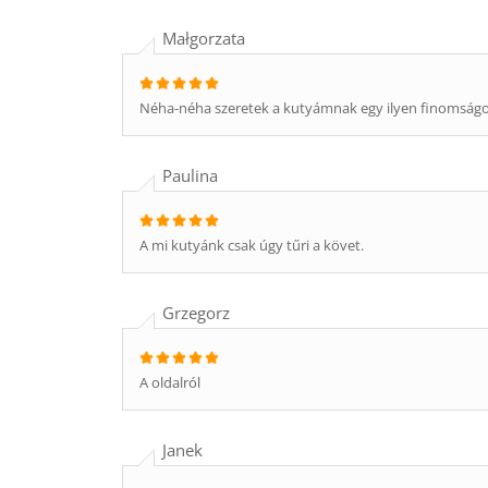
Małgorzata
Néha-néha szeretek a kutyámnak egy ilyen finomságo
Paulina
A mi kutyánk csak úgy tűri a követ.
Grzegorz
A oldalról
Janek