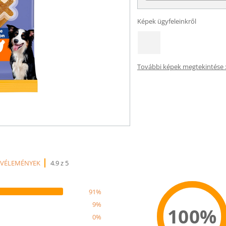
Képek ügyfeleinkről
További képek megtekintése :
 VÉLEMÉNYEK
4.9 z 5
91%
9%
100%
0%