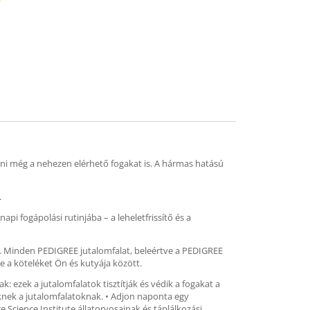
mend
ítani még a nehezen elérhető fogakat is. A hármas hatású
.
 fogápolási rutinjába – a leheletfrissítő és a
al. Minden PEDIGREE jutalomfalat, beleértve a PEDIGREE
 a köteléket Ön és kutyája között.
 ezek a jutalomfalatok tisztítják és védik a fogakat a
eknek a jutalomfalatoknak. • Adjon naponta egy
Science Institute állatorvosainak és táplálkozási