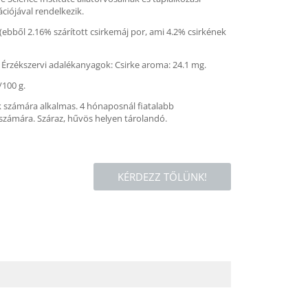
ciójával rendelkezik.
(ebből 2.16% szárított csirkemáj por, ami 4.2% csirkének
/ Érzékszervi adalékanyagok: Csirke aroma: 24.1 mg.
/100 g.
ák számára alkalmas. 4 hónaposnál fiatalabb
számára. Száraz, hűvös helyen tárolandó.
KÉRDEZZ TŐLÜNK!