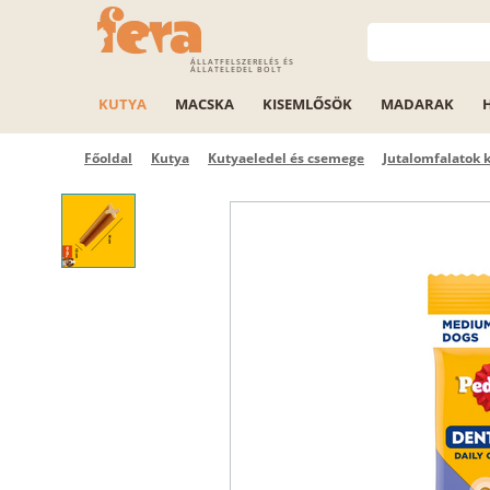
ÁLLATFELSZERELÉS ÉS
ÁLLATELEDEL BOLT
KUTYA
MACSKA
KISEMLŐSÖK
MADARAK
Főoldal
Kutya
Kutyaeledel és csemege
Jutalomfalatok 