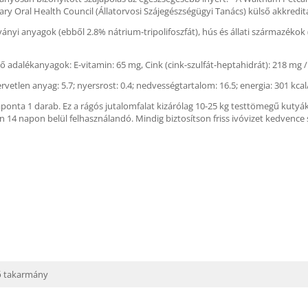
ary Oral Health Council (Állatorvosi Szájegészségügyi Tanács) külső akkreditá
yi anyagok (ebből 2.8% nátrium-tripolifoszfát), hús és állati származékok 
ő adalékanyagok: E-vitamin: 65 mg, Cink (cink-szulfát-heptahidrát): 218 mg 
szervetlen anyag: 5.7; nyersrost: 0.4; nedvességtartalom: 16.5; energia: 301 kcal
aponta 1 darab. Ez a rágós jutalomfalat kizárólag 10-25 kg testtömegű kuty
4 napon belül felhasználandó. Mindig biztosítson friss ivóvizet kedvence 
ő takarmány