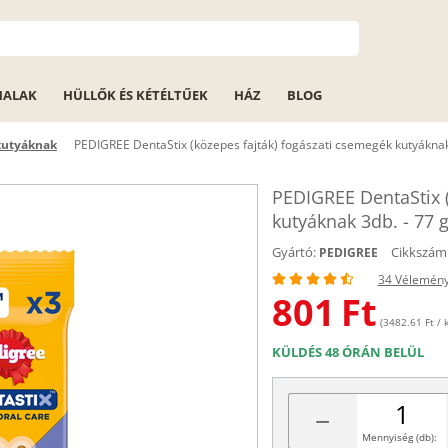
HALAK
HÜLLŐK ÉS KÉTÉLTŰEK
HÁZ
BLOG
kutyáknak
PEDIGREE DentaStix (közepes fajták) fogászati csemegék kutyáknak
PEDIGREE DentaStix (
kutyáknak 3db. - 77 
Gyártó:
Cikkszám
PEDIGREE
34 Vélemén
801
Ft
(3482.61 Ft / k
KÜLDÉS 48 ÓRÁN BELÜL
−
Mennyiség (db):