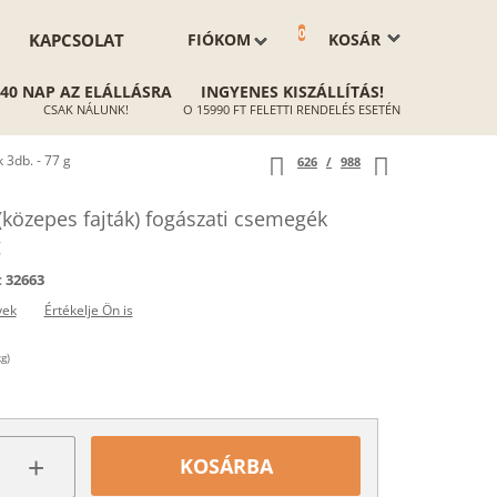
0
KAPCSOLAT
FIÓKOM
KOSÁR
40 NAP AZ ELÁLLÁSRA
INGYENES KISZÁLLÍTÁS!
CSAK NÁLUNK!
O 15990 FT FELETTI RENDELÉS ESETÉN
 3db. - 77 g
626
/
988
közepes fajták) fogászati csemegék
g
:
32663
yek
Értékelje Ön is
g)
+
KOSÁRBA