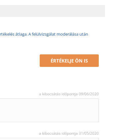
rtékelés átlaga. A felülvizsgálat moderálása után
ÉRTÉKELJE ÖN IS
a kibocsátás időpontja 09/06/2020
a kibocsátás időpontja 31/05/2020