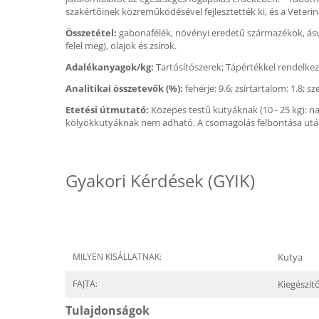
szakértőinek közreműködésével fejlesztették ki, és a Veterin
Összetétel:
gabonafélék, növényi eredetű származékok, ásván
felel meg), olajok és zsírok.
Adalékanyagok/kg:
Tartósítószerek; Tápértékkel rendelkez
Analitikai összetevők (%):
fehérje: 9.6; zsírtartalom: 1.8; 
Etetési útmutató:
Közepes testű kutyáknak (10 - 25 kg): n
kölyökkutyáknak nem adható. A csomagolás felbontása után 1
Gyakori Kérdések (GYIK)
MILYEN KISÁLLATNAK:
Kutya
FAJTA:
Kiegészít
Tulajdonságok