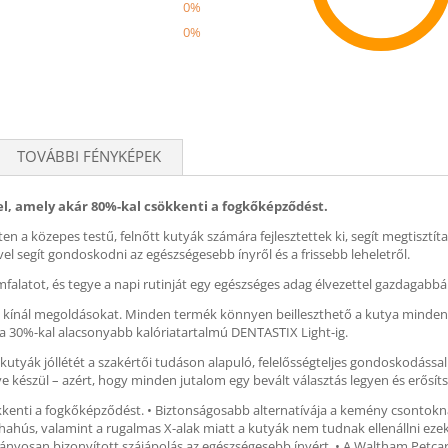
0%
0%
Recom
TOVÁBBI FÉNYKÉPEK
l, amely akár 80%-kal csökkenti a fogkőképződést.
tten a közepes testű, felnőtt kutyák számára fejlesztettek ki, segít megtiszt
vel segít gondoskodni az egészségesebb ínyről és a frissebb leheletről.
latot, és tegye a napi rutinját egy egészséges adag élvezettel gazdagabbá
ínál megoldásokat. Minden termék könnyen beilleszthető a kutya mindennapi
 30%-kal alacsonyabb kalóriatartalmú DENTASTIX Light-ig.
kutyák jóllétét a szakértői tudáson alapuló, felelősségteljes gondoskodáss
készül – azért, hogy minden jutalom egy bevált választás legyen és erősítse
kenti a fogkőképződést. • Biztonságosabb alternatívája a kemény csontoknak:
marhahús, valamint a rugalmas X-alak miatt a kutyák nem tudnak ellenállni ez
yosan bizonyított szájápolás az egészségesebb ínyért. • A Waltham Petcare 