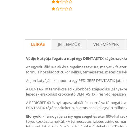
LEÍRÁS
JELLEMZŐK
VÉLEMÉNYEK
Védje kutyája fogait a napi egy DENTASTIX rágósnackke
Az egyedülálló X-alak és a rugalmas textúra, melyet kifejeze
formula hozzáadott cukor nélkül, természetes, ízletes csirké
Adjon kutyájának naponta egy PEDIGREE DENTASTIX jutalomfa
A DENTASTIX termékcsalád különböző szájápolási igényekre k
lepedéklerakódást csökkentő DENTASTIX Fresh-től egészen a
A PEDIGREE 40 évnyi tapasztalatát felhasználva támogatja a 
DENTASTIX rágósnackeket is, állatorvosokkal együttműködve 
Előnyök:
• Támogatja az íny egészségét és akár 80%-kal csök
törés kockázata nélkül. • A természetes, ízletes csirke és 
jutalomfalatot az egészséges fogápolás érdekében. • Tudomán