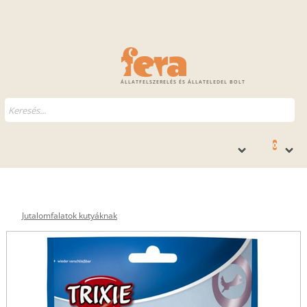
ÁLLATFELSZERELÉS ÉS ÁLLATELEDEL BOLT
0
Jutalomfalatok kutyáknak