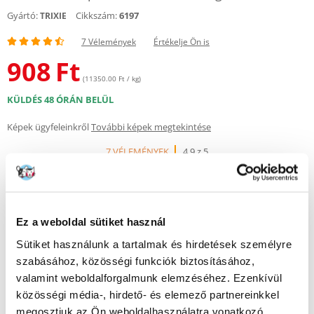
Gyártó:
Cikkszám:
6197
TRIXIE
7 Vélemények
Értékelje Ön is
908
Ft
(11350.00 Ft / kg)
KÜLDÉS 48 ÓRÁN BELÜL
Képek ügyfeleinkről
További képek megtekintése
7 VÉLEMÉNYEK
4.9 z 5
Ez a weboldal sütiket használ
100%
Sütiket használunk a tartalmak és hirdetések személyre
szabásához, közösségi funkciók biztosításához,
valamint weboldalforgalmunk elemzéséhez. Ezenkívül
közösségi média-, hirdető- és elemező partnereinkkel
100% AZ ÜGYFELEK AJÁNLJÁK EZT A TERMÉKET
megosztjuk az Ön weboldalhasználatra vonatkozó