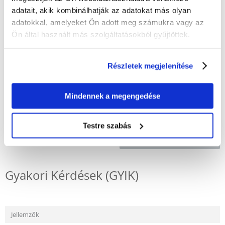
ÉRTÉKELJE ÖN IS
adatait, akik kombinálhatják az adatokat más olyan
Recommend
adatokkal, amelyeket Ön adott meg számukra vagy az
Ön által használt más szolgáltatásokból gyűjtöttek.
Leírás
Trixie Snacks Premio kacsa korongok 80 g: Kiváló kiegészítője kutyája
Részletek megjelenítése
étrendjének, kacsa korongok, hústartalom minimum 85%. Fehérjében
gazdag snack, hozzáadott cukor, tartósítószerek és ízfokozók nélkül.
Cipzáras zacskó a hosszan tartó frissességért.
Mindennek a megengedése
Testre szabás
KÉRDEZZ TŐLÜNK!
Gyakori Kérdések (GYIK)
Jellemzők