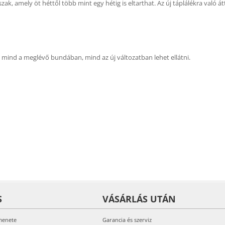
zak, amely öt héttől több mint egy hétig is eltarthat. Az új táplálékra való á
n mind a meglévő bundában, mind az új változatban lehet ellátni.
S
VÁSÁRLÁS UTÁN
menete
Garancia és szerviz