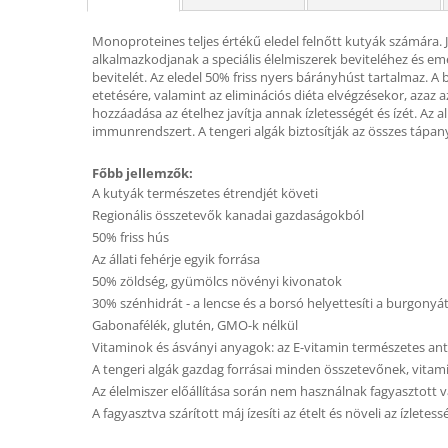
Monoproteines teljes értékű eledel felnőtt kutyák számára. 
alkalmazkodjanak a speciális élelmiszerek beviteléhez és em
bevitelét. Az eledel 50% friss nyers bárányhúst tartalmaz. A
etetésére, valamint az eliminációs diéta elvégzésekor, azaz
hozzáadása az ételhez javítja annak ízletességét és ízét. A
immunrendszert. A tengeri algák biztosítják az összes tápan
Főbb jellemzők:
A kutyák természetes étrendjét követi
Regionális összetevők kanadai gazdaságokból
50% friss hús
Az állati fehérje egyik forrása
50% zöldség, gyümölcs növényi kivonatok
30% szénhidrát - a lencse és a borsó helyettesíti a burgonyá
Gabonafélék, glutén, GMO-k nélkül
Vitaminok és ásványi anyagok: az E-vitamin természetes ant
A tengeri algák gazdag forrásai minden összetevőnek, vitam
Az élelmiszer előállítása során nem használnak fagyasztott 
A fagyasztva szárított máj ízesíti az ételt és növeli az ízletess