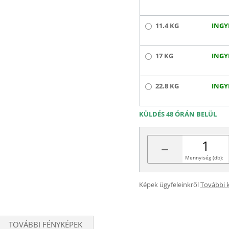
11.4 KG
INGY
17 KG
INGY
22.8 KG
INGY
KÜLDÉS 48 ÓRÁN BELÜL
−
Mennyiség (db):
Képek ügyfeleinkről
További 
TOVÁBBI FÉNYKÉPEK