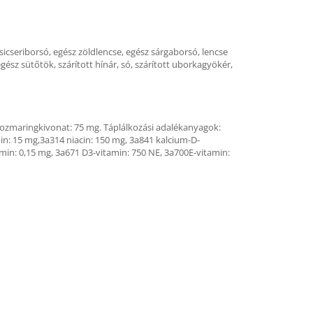
sicseriborsó, egész zöldlencse, egész sárgaborsó, lencse
gész sütőtök, szárított hínár, só, szárított uborkagyökér,
rozmaringkivonat: 75 mg. Táplálkozási adalékanyagok:
min: 15 mg,3a314 niacin: 150 mg, 3a841 kalcium-D-
min: 0,15 mg, 3a671 D3-vitamin: 750 NE, 3a700E-vitamin: