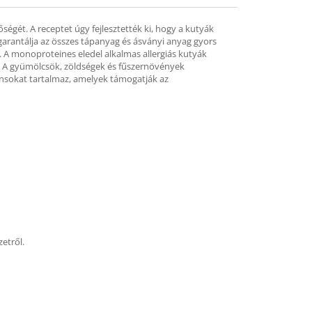
égét. A receptet úgy fejlesztették ki, hogy a kutyák
 garantálja az összes tápanyag és ásványi anyag gyors
s. A monoproteines eledel alkalmas allergiás kutyák
ző. A gyümölcsök, zöldségek és fűszernövények
dánsokat tartalmaz, amelyek támogatják az
etről.