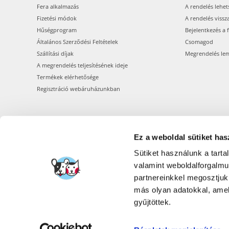
Fera alkalmazás
A rendelés lehet
Fizetési módok
A rendelés vissz
Hűségprogram
Bejelentkezés a 
Általános Szerződési Feltételek
Csomagod
Szállítási díjak
Megrendelés le
A megrendelés teljesítésének ideje
Termékek elérhetősége
Regisztráció webáruházunkban
Ez a weboldal sütiket has
Sütiket használunk a tart
valamint weboldalforgalm
partnereinkkel megosztjuk
más olyan adatokkal, amel
gyűjtöttek.