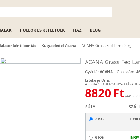
HALAK
HÜLLŐK ÉS KÉTÉLTŰEK
HÁZ
BLOG
lalatonkénti bontás
Kutyaeledel Acana
ACANA Grass Fed Lamb 2 kg
ACANA Grass Fed La
Gyártó:
Cikkszám:
4
ACANA
Értékelje Ön is
A 30 NAP LEGALACSONYABB ÁRA:
83
8820
Ft
(4410.00 F
SÚLY
SZÁL
2 KG
1090 
6 KG
INGY