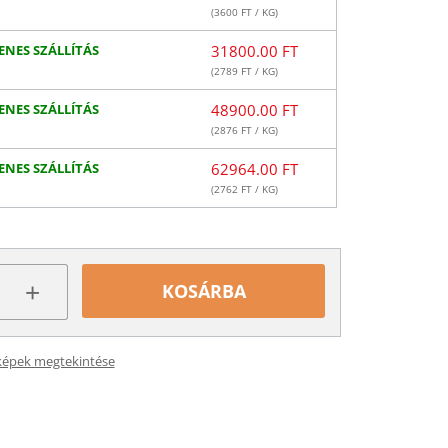
(
3600
FT / KG)
ENES SZÁLLÍTÁS
31800.00 FT
(
2789
FT / KG)
ENES SZÁLLÍTÁS
48900.00 FT
(
2876
FT / KG)
ENES SZÁLLÍTÁS
62964.00 FT
(
2762
FT / KG)
+
KOSÁRBA
képek megtekintése