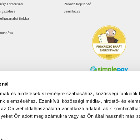
séges státuszai
Panasz bejelentő
aigazolása
Számlázás
felhasználói fiókba
mondása
znál
Árukereső.hu
almak és hirdetések személyre szabásához, közösségi funkciók 
unk elemzéséhez. Ezenkívül közösségi média-, hirdető- és elem
 az Ön weboldalhasználatra vonatkozó adatait, akik kombinálhat
Olcsóbbat.hu – Spórolni
tudni kell
yeket Ön adott meg számukra vagy az Ön által használt más sz
© 2017-2026 Pets24 Kft..