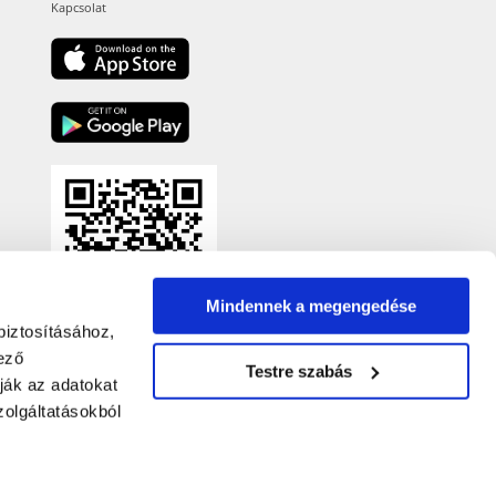
Kapcsolat
Mindennek a megengedése
biztosításához,
ező
Testre szabás
ják az adatokat
olgáltatásokból