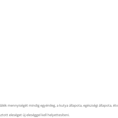
lálék mennyiségét mindig egyénileg, a kutya állapota, egészségi állapota, 
tott eleséget új eleséggel kell helyettesíteni.