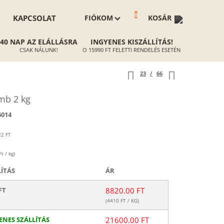
0
KAPCSOLAT
FIÓKOM
KOSÁR
40 NAP AZ ELÁLLÁSRA
INGYENES KISZÁLLÍTÁS!
CSAK NÁLUNK!
O 15990 FT FELETTI RENDELÉS ESETÉN
23
/
66
mb 2 kg
6014
22
FT
t / kg)
LÍTÁS
ÁR
FT
8820.00 FT
(
4410
FT / KG)
ENES SZÁLLÍTÁS
21600.00 FT