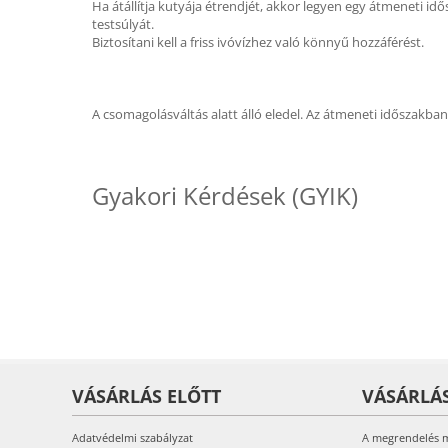
Ha átállítja kutyája étrendjét, akkor legyen egy átmeneti idős
testsúlyát.
Biztosítani kell a friss ivóvízhez való könnyű hozzáférést.
A csomagolásváltás alatt álló eledel. Az átmeneti időszakba
Gyakori Kérdések (GYIK)
VÁSÁRLÁS ELŐTT
VÁSÁRLÁ
Adatvédelmi szabályzat
A megrendelés 