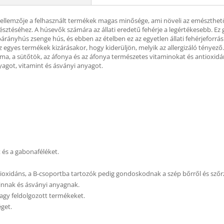
Jellemzője a felhasznált termékek magas minősége, ami növeli az emészthetős
észtéséhez. A húsevők számára az állati eredetű fehérje a legértékesebb. Ez
 bárányhús zsenge hús, és ebben az ételben ez az egyetlen állati fehérjeforrá
 az egyes termékek kizárásakor, hogy kiderüljön, melyik az allergizáló ténye
z alma, a sütőtök, az áfonya és az áfonya természetes vitaminokat és antioxi
yagot, vitamint és ásványi anyagot.
t és a gabonaféléket.
ioxidáns, a B-csoportba tartozók pedig gondoskodnak a szép bőrről és szőrz
innak és ásványi anyagnak.
vagy feldolgozott termékeket.
éget.