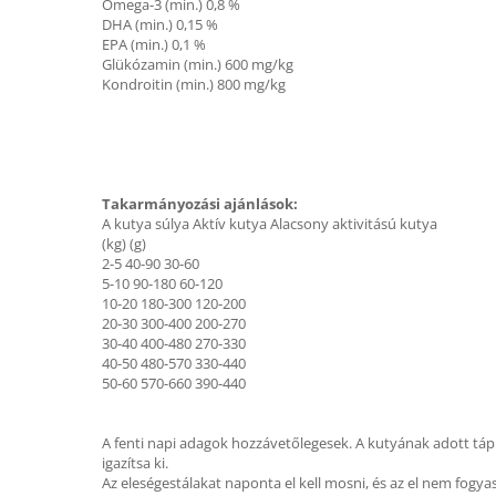
Omega-3 (min.) 0,8 %
DHA (min.) 0,15 %
EPA (min.) 0,1 %
Glükózamin (min.) 600 mg/kg
Kondroitin (min.) 800 mg/kg
Takarmányozási ajánlások:
A kutya súlya Aktív kutya Alacsony aktivitású kutya
(kg) (g)
2-5 40-90 30-60
5-10 90-180 60-120
10-20 180-300 120-200
20-30 300-400 200-270
30-40 400-480 270-330
40-50 480-570 330-440
50-60 570-660 390-440
A fenti napi adagok hozzávetőlegesek. A kutyának adott táp
igazítsa ki.
Az eleségestálakat naponta el kell mosni, és az el nem fogyasz