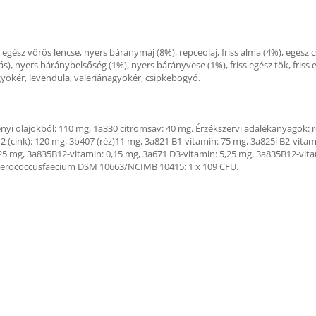
egész vörös lencse, nyers báránymáj (8%), repceolaj, friss alma (4%), egész c
), nyers báránybelsőség (1%), nyers bárányvese (1%), friss egész tök, friss e
gyökér, levendula, valeriánagyökér, csipkebogyó.
nyi olajokból: 110 mg, 1a330 citromsav: 40 mg. Érzékszervi adalékanyagok: 
12 (cink): 120 mg, 3b407 (réz)11 mg, 3a821 B1-vitamin: 75 mg, 3a825i B2-vita
25 mg, 3a835B12-vitamin: 0,15 mg, 3a671 D3-vitamin: 5,25 mg, 3a835B12-vita
nterococcusfaecium DSM 10663/NCIMB 10415: 1 x 109 CFU.