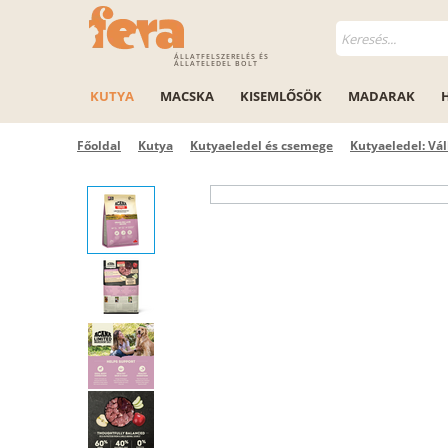
ÁLLATFELSZERELÉS ÉS
ÁLLATELEDEL BOLT
KUTYA
MACSKA
KISEMLŐSÖK
MADARAK
Főoldal
Kutya
Kutyaeledel és csemege
Kutyaeledel: Vál