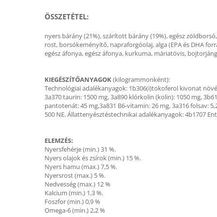
ÖSSZETÉTEL
:
nyers bárány (21%), szárított bárány (19%), egész zöldborsó, 
rost, borsókeményítő, napraforgóolaj, alga (EPA és DHA forrás
egész áfonya, egész áfonya, kurkuma, máriatövis, bojtorján
KIEGÉSZÍTŐANYAGOK
(kilogrammonként):
Technológiai adalékanyagok: 1b306(i)tokoferol kivonat növé
3a370 taurin: 1500 mg, 3a890 klórkolin (kolin): 1050 mg, 3b6
pantotenát: 45 mg,3a831 B6-vitamin: 26 mg, 3a316 folsav: 5,
500 NE. Állattenyésztéstechnikai adalékanyagok: 4b1707 E
ELEMZÉS:
Nyersfehérje (min.) 31 %.
Nyers olajok és zsírok (min.) 15 %.
Nyers hamu (max.) 7,5 %.
Nyersrost (max.) 5 %.
Nedvesség (max.) 12 %
Kalcium (min.) 1,3 %.
Foszfor (min.) 0,9 %
Omega-6 (min.) 2,2 %