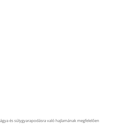
étvágya és súlygyarapodásra való hajlamának megfelelően