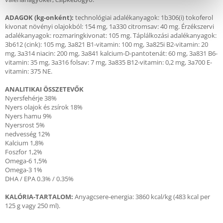
ADAGOK (kg-onként):
technológiai adalékanyagok: 1b306(i) tokoferol
kivonat növényi olajokból: 154 mg, 1a330 citromsav: 40 mg. Érzékszervi
adalékanyagok: rozmaringkivonat: 105 mg. Táplálkozási adalékanyagok:
3b612 (cink): 105 mg, 3a821 B1-vitamin: 100 mg, 3a825i B2-vitamin: 20
mg, 3a314 niacin: 200 mg, 3a841 kalcium-D-pantotenát: 60 mg, 3a831 B6-
vitamin: 35 mg, 3a316 folsav: 7 mg, 3a835 B12-vitamin: 0,2 mg, 3a700 E-
vitamin: 375 NE.
ANALITIKAI ÖSSZETEVŐK
Nyersfehérje 38%
Nyers olajok és zsírok 18%
Nyers hamu 9%
Nyersrost 5%
nedvesség 12%
Kalcium 1,8%
Foszfor 1,2%
Omega-6 1,5%
Omega-3 1%
DHA / EPA 0.3% / 0.35%
KALÓRIA-TARTALOM:
Anyagcsere-energia: 3860 kcal/kg (483 kcal per
125 g vagy 250 ml).