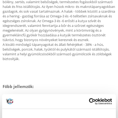
bölény, sertés, valamint belsőségek, természetes fogásokból származó
halak és friss istállótojás. Az ilyen húsok mikro- és makrotápanyagokban
gazdagok, és sok vasat tartalmaznak. A halak - többek között a szardínia
és a hering - gazdag forrása az Omega-3 és -6 telítetlen zsírsavaknak és
egészséges zsíroknak. Az Omega-3 és -6 erősíti a kutya szívét és
idegrendszerét, valamint fenntartja a bőr és a szőrzet egészséges
megjelenését. Az olyan gyógynövények, mint a körömvirág és a
gyermekláncfű gyökér hozzáadása a kutyák természetes ösztönét
tükrözi, hogy bizonyos növényeket keresnek és esznek.
A kiváló minőségű tápanyagokat és állati fehérjéket - 38% - a hús,
belsőségek, porcok, halak, tyúktól és pulykától származó istállótojás,
valamint a helyi gyümölcsösökből származó gyümölcsök és zöldségek
biztosítják.
Főbb jellemzők:
Gabonamentes, gluténmentes
38% fehérje
Magas hústartalom: 2/3 friss, 1/3 szárított
Csökkentett zsír- és metabolikus energiaszint