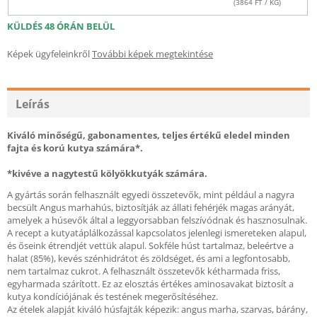
(
3864
FT / KG)
KÜLDÉS 48 ÓRÁN BELÜL
Képek ügyfeleinkről
További képek megtekintése
Leírás
Kiváló minőségű, gabonamentes, teljes értékű eledel minden
fajta és korú kutya számára*.
*kivéve a nagytestű kölyökkutyák számára.
A gyártás során felhasznált egyedi összetevők, mint például a nagyra
becsült Angus marhahús, biztosítják az állati fehérjék magas arányát,
amelyek a húsevők által a leggyorsabban felszívódnak és hasznosulnak.
A recept a kutyatáplálkozással kapcsolatos jelenlegi ismereteken alapul,
és őseink étrendjét vettük alapul. Sokféle húst tartalmaz, beleértve a
halat (85%), kevés szénhidrátot és zöldséget, és ami a legfontosabb,
nem tartalmaz cukrot. A felhasznált összetevők kétharmada friss,
egyharmada szárított. Ez az elosztás értékes aminosavakat biztosít a
kutya kondíciójának és testének megerősítéséhez.
Az ételek alapját kiváló húsfajták képezik: angus marha, szarvas, bárány,