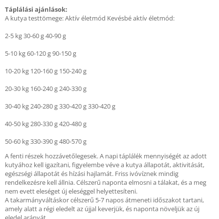
Táplálási ajánlások:
A kutya testtömege: Aktív életmód Kevésbé aktív életmód:
2-5 kg 30-60 g 40-90 g
5-10 kg 60-120 g 90-150 g
10-20 kg 120-160 g 150-240 g
20-30 kg 160-240 g 240-330 g
30-40 kg 240-280 g 330-420 g 330-420 g
40-50 kg 280-330 g 420-480 g
50-60 kg 330-390 g 480-570 g
A fenti részek hozzávetőlegesek. A napi táplálék mennyiségét az adott
kutyához kell igazítani, figyelembe véve a kutya állapotát, aktivitását,
egészségi állapotát és hízási hajlamát. Friss ivóvíznek mindig
rendelkezésre kell állnia. Célszerű naponta elmosni a tálakat, és a meg
nem evett eleséget új eleséggel helyettesíteni.
A takarmányváltáskor célszerű 5-7 napos átmeneti időszakot tartani,
amely alatt a régi eledelt az újjal keverjük, és naponta növeljük az új
eledel arányát.