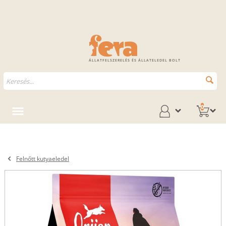
ÁLLATFELSZERELÉS ÉS ÁLLATELEDEL BOLT
0
Felnőtt kutyaeledel