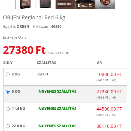
ORIJEN Regional Red 6 kg
Gyártó:
Cikkszám:
46880
ORIJEN
Értékelje Ön is
27380
Ft
(4563.33 Ft / kg)
SÚLY
SZÁLLÍTÁS
ÁR
2 KG
890 FT
10800.00 FT
(
5400
FT / KG)
6 KG
INGYENES SZÁLLÍTÁS
27380.00 FT
(
4563
FT / KG)
11.4 KG
INGYENES SZÁLLÍTÁS
44500.00 FT
(
3904
FT / KG)
22.8 KG
INGYENES SZÁLLÍTÁS
88110.00 FT