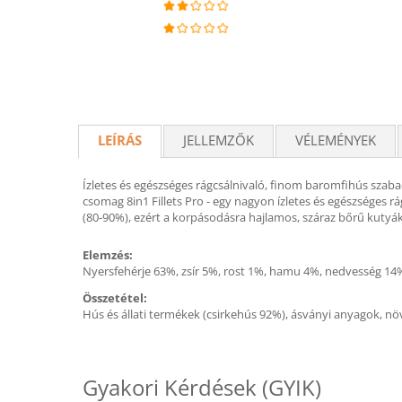
LEÍRÁS
JELLEMZŐK
VÉLEMÉNYEK
Ízletes és egészséges rágcsálnivaló, finom baromfihús szaba
csomag 8in1 Fillets Pro - egy nagyon ízletes és egészséges 
(80-90%), ezért a korpásodásra hajlamos, száraz bőrű kutyák
Elemzés:
Nyersfehérje 63%, zsír 5%, rost 1%, hamu 4%, nedvesség 14
Összetétel:
Hús és állati termékek (csirkehús 92%), ásványi anyagok, növ
Gyakori Kérdések (GYIK)