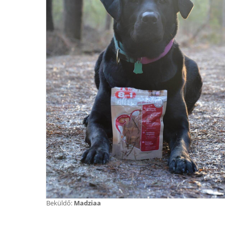
Beküldő:
Madziaa