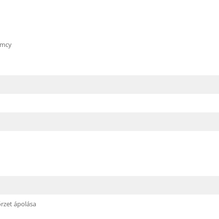
emcy
őrzet ápolása