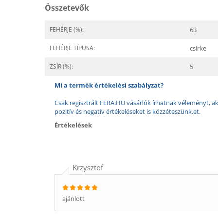
Összetevők
FEHÉRJE (%):
63
FEHÉRJE TÍPUSA:
csirke
ZSÍR (%):
5
Mi a termék értékelési szabályzat?
Csak regisztrált FERA.HU vásárlók írhatnak véleményt, aki
pozitív és negatív értékeléseket is közzéteszünk.et.
Értékelések
Krzysztof
ajánlott