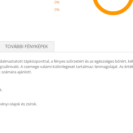
0%
0%
Recom
TOVÁBBI FÉNYKÉPEK
dalmaztatott tápközponttal, a fényes szőrzetért és az egészséges bőrért, két
rágcsálnivaló. A csemege valami különlegeset tartalmaz: lenmagolajat. Az ér
 számára ajánlott.
%.
ényi olajok és zsírok.