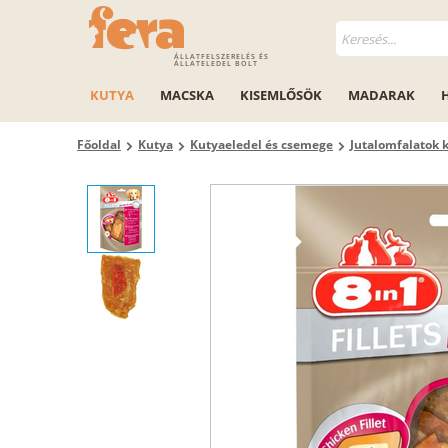
ÁLLATFELSZERELÉS ÉS
ÁLLATELEDEL BOLT
KUTYA
MACSKA
KISEMLŐSÖK
MADARAK
Főoldal
Kutya
Kutyaeledel és csemege
Jutalomfalatok 