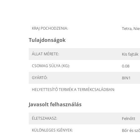
KRAJ POCHODZENIA:
Tetra, Ni
Tulajdonságok
ÁLLAT MÉRETE:
Kis fajták
CSOMAG SÚLYA (KG):
0.08
GYÁRTÓ:
8IN1
HELYETTESÍTŐ TERMÉK A TERMÉKCSALÁDBAN:
Javasolt felhasználás
ÉLETSZAKASZ:
Felnőtt
KÜLÖNLEGES IGÉNYEK:
Bőr és sz