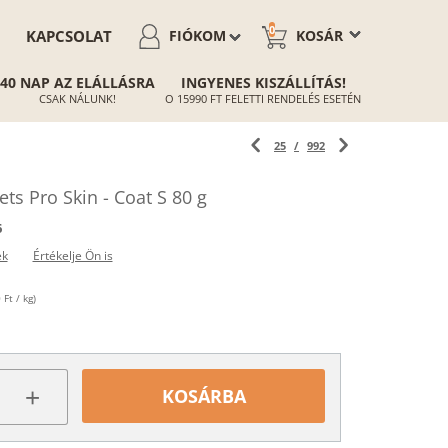
0
KAPCSOLAT
FIÓKOM
KOSÁR
40 NAP AZ ELÁLLÁSRA
INGYENES KISZÁLLÍTÁS!
CSAK NÁLUNK!
O 15990 FT FELETTI RENDELÉS ESETÉN
25
/
992
ets Pro Skin - Coat S 80 g
6
ek
Értékelje Ön is
Ft / kg)
+
KOSÁRBA