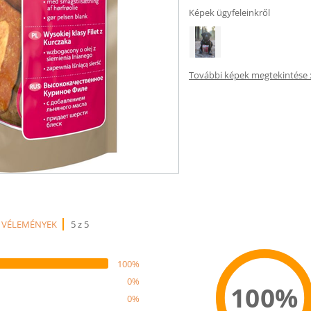
Képek ügyfeleinkről
További képek megtekintése :
 VÉLEMÉNYEK
5 z 5
100%
0%
100%
0%