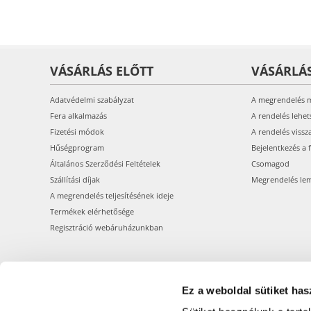
VÁSÁRLÁS ELŐTT
VÁSÁRLÁ
Adatvédelmi szabályzat
A megrendelés 
Fera alkalmazás
A rendelés lehet
Fizetési módok
A rendelés vissz
Hűségprogram
Bejelentkezés a 
Általános Szerződési Feltételek
Csomagod
Szállítási díjak
Megrendelés le
A megrendelés teljesítésének ideje
Termékek elérhetősége
Regisztráció webáruházunkban
Ez a weboldal sütiket has