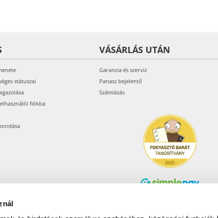
S
VÁSÁRLÁS UTÁN
menete
Garancia és szerviz
séges státuszai
Panasz bejelentő
aigazolása
Számlázás
felhasználói fiókba
mondása
znál
Árukereső.hu