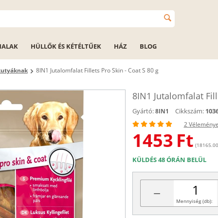
HALAK
HÜLLŐK ÉS KÉTÉLTŰEK
HÁZ
BLOG
kutyáknak
8IN1 Jutalomfalat Fillets Pro Skin - Coat S 80 g
8IN1 Jutalomfalat Fill
Gyártó:
Cikkszám:
103
8IN1
2 Vélemény
1453
Ft
(18165.00 
KÜLDÉS 48 ÓRÁN BELÜL
−
Mennyiség (db):