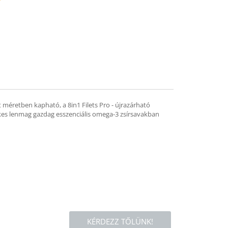
mend
 méretben kapható, a 8in1 Filets Pro - újrazárható
tékes lenmag gazdag esszenciális omega-3 zsírsavakban
KÉRDEZZ TŐLÜNK!