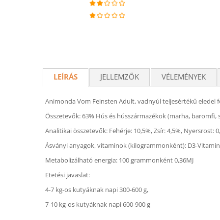
LEÍRÁS
JELLEMZŐK
VÉLEMÉNYEK
Animonda Vom Feinsten Adult, vadnyúl teljesértékű eledel f
Összetevők: 63% Hús és hússzármazékok (marha, baromfi, s
Analitikai összetevők: Fehérje: 10,5%, Zsír: 4,5%, Nyersros
Ásványi anyagok, vitaminok (kilogrammonként): D3-Vitamin: 
Metabolizálható energia: 100 grammonként 0,36MJ
Etetési javaslat:
4-7 kg-os kutyáknak napi 300-600 g,
7-10 kg-os kutyáknak napi 600-900 g