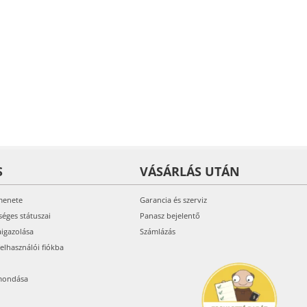
S
VÁSÁRLÁS UTÁN
menete
Garancia és szerviz
séges státuszai
Panasz bejelentő
aigazolása
Számlázás
felhasználói fiókba
mondása