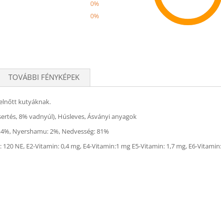
0%
0%
Recom
TOVÁBBI FÉNYKÉPEK
elnőtt kutyáknak.
ertés, 8% vadnyúl), Húsleves, Ásványi anyagok
t: 0,4%, Nyershamu: 2%, Nedvesség: 81%
120 NE, E2-Vitamin: 0,4 mg, E4-Vitamin:1 mg E5-Vitamin: 1,7 mg, E6-Vitamin