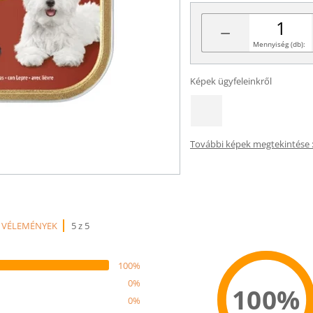
−
Mennyiség (db):
Képek ügyfeleinkről
További képek megtekintése :
 VÉLEMÉNYEK
5 z 5
100%
0%
100%
0%