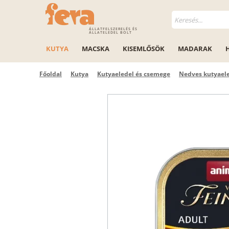
ÁLLATFELSZERELÉS ÉS
ÁLLATELEDEL BOLT
KUTYA
MACSKA
KISEMLŐSÖK
MADARAK
Főoldal
Kutya
Kutyaeledel és csemege
Nedves kutyael