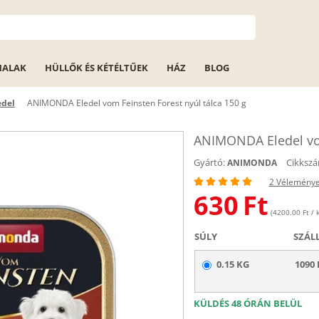
HALAK
HÜLLŐK ÉS KÉTÉLTŰEK
HÁZ
BLOG
edel
ANIMONDA Eledel vom Feinsten Forest nyúl tálca 150 g
ANIMONDA Eledel vom
Gyártó:
Cikkszá
ANIMONDA
2 Vélemény
630
Ft
(4200.00 Ft / k
SÚLY
SZÁL
0.15 KG
1090 
KÜLDÉS 48 ÓRÁN BELÜL