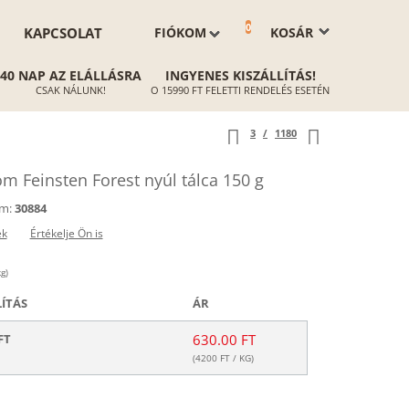
0
KAPCSOLAT
FIÓKOM
KOSÁR
40 NAP AZ ELÁLLÁSRA
INGYENES KISZÁLLÍTÁS!
CSAK NÁLUNK!
O 15990 FT FELETTI RENDELÉS ESETÉN
3
/
1180
 Feinsten Forest nyúl tálca 150 g
m:
30884
ek
Értékelje Ön is
g)
LÍTÁS
ÁR
FT
630.00 FT
(
4200
FT / KG)