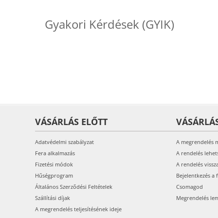
Gyakori Kérdések (GYIK)
VÁSÁRLÁS ELŐTT
VÁSÁRLÁ
Adatvédelmi szabályzat
A megrendelés 
Fera alkalmazás
A rendelés lehet
Fizetési módok
A rendelés vissz
Hűségprogram
Bejelentkezés a 
Általános Szerződési Feltételek
Csomagod
Szállítási díjak
Megrendelés le
A megrendelés teljesítésének ideje