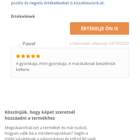
pozitív és negatív értékeléseket is közzéteszünk.et.
Értékelések
ÉRTÉKELJE ÖN IS
Paweł
a kibocsátás időpontja 24/10/2022
A gyorskaja, mint gyorskaja. A macskáknak beszélniük
kellene.
Köszönjük, hogy képet szeretnél
hozzáadni a termékhez
Megvásároltad ezt a terméket és már tudod,
hogyan válik be a mindennapokban? Segíts a
többi vásárlónak a választásban és töltsd fel saját