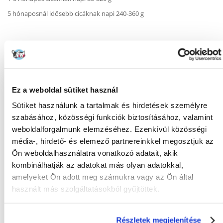
5 hónaposnál idősebb cicáknak napi 240-360 g
KÉRDEZZ TŐLÜNK!
Ez a weboldal sütiket használ
Gyakori Kérdések (GYIK)
Sütiket használunk a tartalmak és hirdetések személyre
szabásához, közösségi funkciók biztosításához, valamint
weboldalforgalmunk elemzéséhez. Ezenkívül közösségi
média-, hirdető- és elemező partnereinkkel megosztjuk az
MILYEN
Macska
KISÁLLATNAK:
Ön weboldalhasználatra vonatkozó adatait, akik
kombinálhatják az adatokat más olyan adatokkal,
FAJTA:
Eledel
amelyeket Ön adott meg számukra vagy az Ön által
Tulajdonságok
használt más szolgáltatásokból gyűjtöttek.
CSOMAG SÚLYA
0.1
(KG):
Részletek megjelenítése