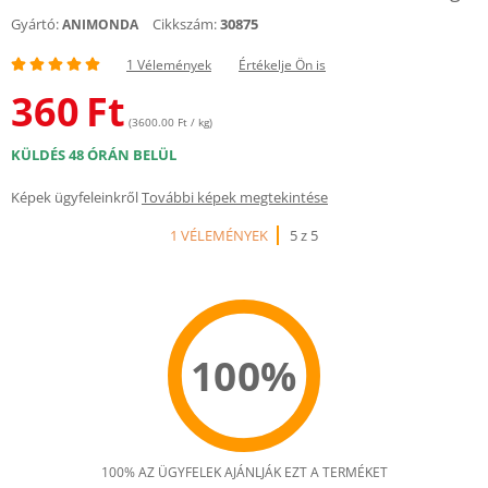
Gyártó:
Cikkszám:
30875
ANIMONDA
1 Vélemények
Értékelje Ön is
360
Ft
(3600.00 Ft / kg)
KÜLDÉS 48 ÓRÁN BELÜL
Képek ügyfeleinkről
További képek megtekintése
1 VÉLEMÉNYEK
5 z 5
100%
100% AZ ÜGYFELEK AJÁNLJÁK EZT A TERMÉKET