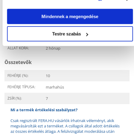
GYÁRTÓ:
ANIMONDA
Mindennek a megengedése
Javasolt felhasználás
Testre szabás
ÉLETSZAKASZ:
Junior
ÁLLAT KORA:
2 hónap
Összetevők
FEHÉRJE (%):
10
FEHÉRJE TÍPUSA:
marhahús
ZSÍR (%):
7
Mi a termék értékelési szabályzat?
Csak regisztrált FERA.HU vásárlók írhatnak véleményt, akik
megvásárolták ezt a terméket. A csillagok által adott értékelés
az összes értékelés átlaga. A felülvizsgálat moderálása után