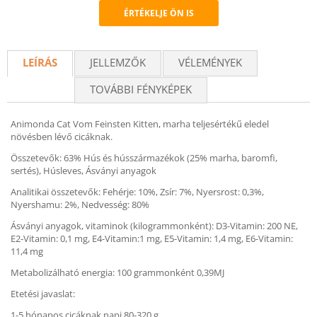
ÉRTÉKELJE ÖN IS
Recommend
LEÍRÁS
JELLEMZŐK
VÉLEMÉNYEK
TOVÁBBI FÉNYKÉPEK
Animonda Cat Vom Feinsten Kitten, marha teljesértékű eledel
növésben lévő cicáknak.
Összetevők: 63% Hús és hússzármazékok (25% marha, baromfi,
sertés), Húsleves, Ásványi anyagok
Analitikai összetevők: Fehérje: 10%, Zsír: 7%, Nyersrost: 0,3%,
Nyershamu: 2%, Nedvesség: 80%
Ásványi anyagok, vitaminok (kilogrammonként): D3-Vitamin: 200 NE,
E2-Vitamin: 0,1 mg, E4-Vitamin:1 mg, E5-Vitamin: 1,4 mg, E6-Vitamin:
11,4 mg
Metabolizálható energia: 100 grammonként 0,39MJ
Etetési javaslat:
1-5 hónapos cicáknak napi 80-320 g