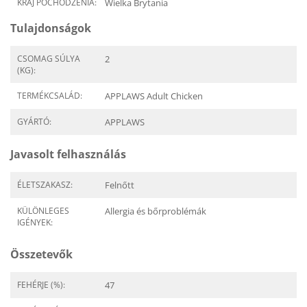
KRAJ POCHODZENIA:
Wielka Brytania
Tulajdonságok
CSOMAG SÚLYA
2
(KG):
TERMÉKCSALÁD:
APPLAWS Adult Chicken
GYÁRTÓ:
APPLAWS
Javasolt felhasználás
ÉLETSZAKASZ:
Felnőtt
KÜLÖNLEGES
Allergia és bőrproblémák
IGÉNYEK:
Összetevők
FEHÉRJE (%):
47