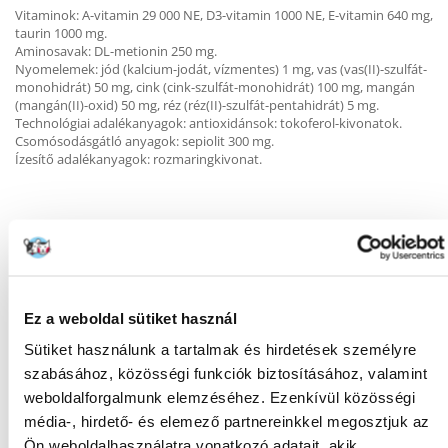
Vitaminok: A-vitamin 29 000 NE, D3-vitamin 1000 NE, E-vitamin 640 mg,
taurin 1000 mg.
Aminosavak: DL-metionin 250 mg.
Nyomelemek: jód (kalcium-jodát, vízmentes) 1 mg, vas (vas(II)-szulfát-
monohidrát) 50 mg, cink (cink-szulfát-monohidrát) 100 mg, mangán
(mangán(II)-oxid) 50 mg, réz (réz(II)-szulfát-pentahidrát) 5 mg.
Technológiai adalékanyagok: antioxidánsok: tokoferol-kivonatok.
Csomósodásgátló anyagok: sepiolit 300 mg.
Ízesítő adalékanyagok: rozmaringkivonat.
Táplálási ajánlások:
Macska testsúly: napi adag:
1,25-3 kg 20-40 g
Ez a weboldal sütiket használ
3-5 kg 40-60 g
5-8 kg 60-100 g
Sütiket használunk a tartalmak és hirdetések személyre
szabásához, közösségi funkciók biztosításához, valamint
A fenti adagok tájékoztató jellegűek, és minden egyes egyed esetében
weboldalforgalmunk elemzéséhez. Ezenkívül közösségi
ki kell igazítani őket, figyelembe véve az életkort, a kondíciót, az
aktivitást, az egészségi állapotot és a macska testtömegének
média-, hirdető- és elemező partnereinkkel megosztjuk az
fenntartásához szükséges aktivitás mértékét.
Ön weboldalhasználatra vonatkozó adatait, akik