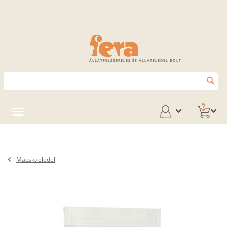
ÁLLATFELSZERELÉS ÉS ÁLLATELEDEL BOLT
0
Macskaeledel