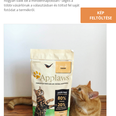
hogyan válik be a mindennapokban? Segíts a
többi vásárlónak a választásban és töltsd fel saját
fotódat a termékről.
KÉP
FELTÖLTÉSE