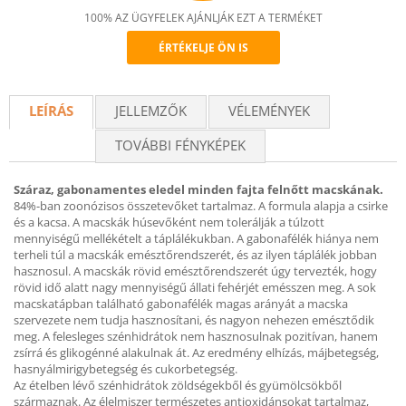
100% AZ ÜGYFELEK AJÁNLJÁK EZT A TERMÉKET
ÉRTÉKELJE ÖN IS
Recommend
LEÍRÁS
JELLEMZŐK
VÉLEMÉNYEK
TOVÁBBI FÉNYKÉPEK
Száraz, gabonamentes eledel minden fajta felnőtt macskának.
84%-ban zoonózisos összetevőket tartalmaz. A formula alapja a csirke
és a kacsa. A macskák húsevőként nem tolerálják a túlzott
mennyiségű mellékételt a táplálékukban. A gabonafélék hiánya nem
terheli túl a macskák emésztőrendszerét, és az ilyen táplálék jobban
hasznosul. A macskák rövid emésztőrendszerét úgy tervezték, hogy
rövid idő alatt nagy mennyiségű állati fehérjét emésszen meg. A sok
macskatápban található gabonafélék magas arányát a macska
szervezete nem tudja hasznosítani, és nagyon nehezen emésztődik
meg. A felesleges szénhidrátok nem hasznosulnak pozitívan, hanem
zsírrá és glikogénné alakulnak át. Az eredmény elhízás, májbetegség,
hasnyálmirigybetegség és cukorbetegség.
Az ételben lévő szénhidrátok zöldségekből és gyümölcsökből
származnak. Az élelmiszer természetes antioxidánsokat tartalmaz,