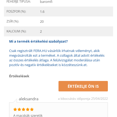
FEHÉRJE TÍPUSA:
baromfi
FOSZFOR (%):
1.6
ZSÍR (%):
20
KALCIUM (%):
2
Mi a termék értékelési szabályzat?
Csak regisztrált FERA.HU vásárlók írhatnak véleményt, akik
megvásárolták ezt a terméket. A csillagok által adott értékelés
az összes értékelés átlaga. A felülvizsgálat moderálása után
pozitív és negatív értékeléseket is közzéteszünk.et.
Értékelések
ÉRTÉKELJE ÖN IS
aleksandra
a kibocsátás időpontja 25/04/2022
A macskák szeretik