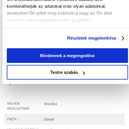
A napi adagot fel kell osztani és több étkezésben kell etetni.
kombinálhatják az adatokat más olyan adatokkal,
Táplálékváltáskor 7-10 napos átmeneti időszak ajánlott. Ez lehetővé
teszi a gyomorproblémák enyhítését vagy teljes kiküszöbölését.
amelyeket Ön adott meg számukra vagy az Ön által
Ebben az időszakban keverje a régi és az új táplálékot, és minden nap
használt más szolgáltatásokból gyűjtöttek.
növelje az új táplálék arányát.
Biztosítsa, hogy a macska friss ivóvízhez jusson.
Részletek megjelenítése
Mindennek a megengedése
KÉRDEZZ TŐLÜNK!
Testre szabás
Gyakori Kérdések (GYIK)
MILYEN
Macska
KISÁLLATNAK:
FAJTA:
Eledel