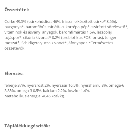
Összetétel:
Csirke 49,5% (csirkehúsliszt 46%, frissen elkészített csirke* 3,5%),
burgonya*, baromfihús-zsír 8%, cukorrépa-pép*, szárított sörélesztő*,
vitaminok és ásványi anyagok, baromfimártás 1,5%, lazacolaj,
tojáspor*, cikória kivonat* 0,2% (prebiotikus FOS forrás), tengeri
moszat*, Schidigera yucca kivonat*, áfonyapor. *Természetes
összetevők.
Elemzés:
fehérje 37%, nyersrost 2%, nyerszsír 16,5%, nyershamu 8%, omega-6
3,85%, omega-3 0,5%, kalcium 2,2%, foszfor 1,4%.
Metabolikus energia: 4046 kcal/kg.
Táplálékkiegészítők: