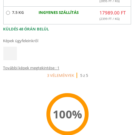
(
2895
FT / KG)
7.5 KG
INGYENES SZÁLLÍTÁS
17989.00 FT
(
2399
FT / KG)
KÜLDÉS 48 ÓRÁN BELÜL
Képek ügyfeleinkről
További képek megtekintése : 1
3 VÉLEMÉNYEK
5 z 5
100%