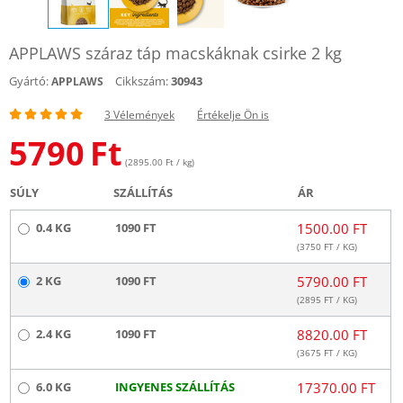
APPLAWS száraz táp macskáknak csirke 2 kg
Gyártó:
Cikkszám:
30943
APPLAWS
3 Vélemények
Értékelje Ön is
5790
Ft
(2895.00 Ft / kg)
SÚLY
SZÁLLÍTÁS
ÁR
0.4 KG
1090 FT
1500.00 FT
(
3750
FT / KG)
2 KG
1090 FT
5790.00 FT
(
2895
FT / KG)
2.4 KG
1090 FT
8820.00 FT
(
3675
FT / KG)
6.0 KG
INGYENES SZÁLLÍTÁS
17370.00 FT