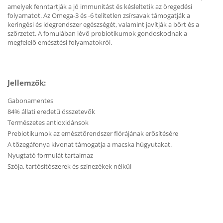
amelyek fenntartják a jó immunitást és késleltetik az öregedési
folyamatot. Az Omega-3 és -6 telítetlen zsírsavak támogatják a
keringési és idegrendszer egészségét, valamint javítják a bőrt és a
szőrzetet. A fomulában lévő probiotikumok gondoskodnak a
megfelelő emésztési folyamatokról.
Jellemzők:
Gabonamentes
84% állati eredetű összetevők
Természetes antioxidánsok
Prebiotikumok az emésztőrendszer flórájának erősítésére
A tőzegáfonya kivonat támogatja a macska húgyutakat.
Nyugtató formulát tartalmaz
Szója, tartósítószerek és színezékek nélkül