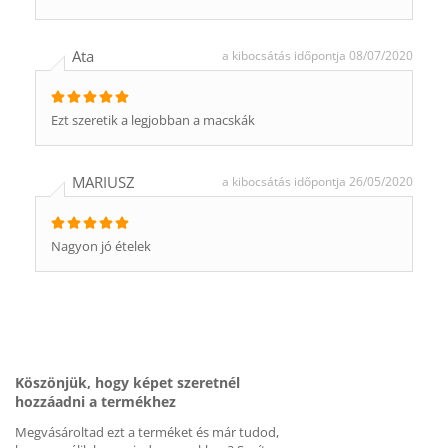
Ata
a kibocsátás időpontja 08/07/2020
Ezt szeretik a legjobban a macskák
MARIUSZ
a kibocsátás időpontja 26/05/2020
Nagyon jó ételek
Köszönjük, hogy képet szeretnél
hozzáadni a termékhez
Megvásároltad ezt a terméket és már tudod,