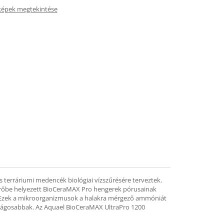
képek megtekintése
 terráriumi medencék biológiai vízszűrésére terveztek.
szűrőbe helyezett BioCeraMAX Pro hengerek pórusainak
g. Ezek a mikroorganizmusok a halakra mérgező ammóniát
onságosabbak. Az Aquael BioCeraMAX UltraPro 1200