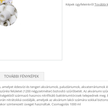
Képek ügyfeleinkről
További 
TOVÁBBI FÉNYKÉPEK
 amelyet édesvízi és tengeri akváriumok, paludáriumok, akvaterráriumok és
y szűrési felületet (1200 négyzetméter) biztosító szűrőbetét. Az akváriumi 
zetségekből származó hasznos nitrifikáló baktériumtörzsek telepednek me
 során nitrátokká oxidálják, amelyek az akvárium lakói számára sokkal bizt
akor szinterezett üveget használtak. Csomagolás 1000 ml