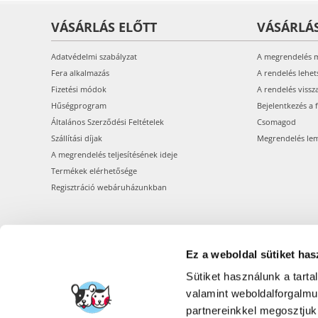
VÁSÁRLÁS ELŐTT
VÁSÁRLÁ
Adatvédelmi szabályzat
A megrendelés 
Fera alkalmazás
A rendelés lehet
Fizetési módok
A rendelés vissz
Hűségprogram
Bejelentkezés a 
Általános Szerződési Feltételek
Csomagod
Szállítási díjak
Megrendelés le
A megrendelés teljesítésének ideje
Termékek elérhetősége
Regisztráció webáruházunkban
Ez a weboldal sütiket has
Sütiket használunk a tart
valamint weboldalforgalm
partnereinkkel megosztjuk