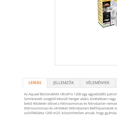
LEÍRÁS
JELLEMZŐK
VÉLEMÉNYEK
Az Aquael BioCeraMAX UltraPro 1200 egy egyedülálló patron,
Szinterezett üvegből készült henger alakú, kivételesen nag
belső felületén idővel a Nitrosomonas és Nitrobacter nem
(Nitrosomonas) és nitriteket (Nitrobacter) életfolyamataik
szűrőfelülete 1200 m2/l, köszönhetően annak, hogy gyártás