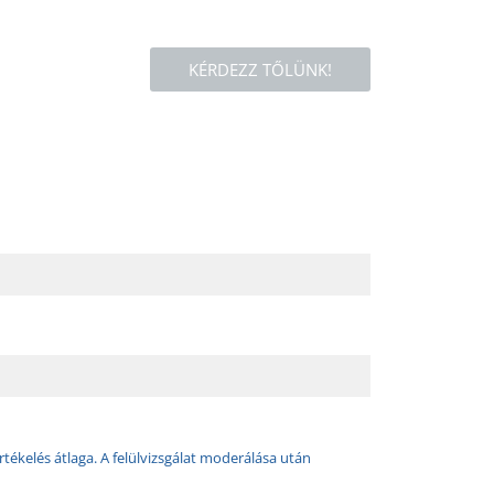
KÉRDEZZ TŐLÜNK!
rtékelés átlaga. A felülvizsgálat moderálása után