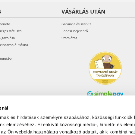
S
VÁSÁRLÁS UTÁN
menete
Garancia és szerviz
séges státuszai
Panasz bejelentő
aigazolása
Számlázás
felhasználói fiókba
mondása
znál
Árukereső.hu
almak és hirdetések személyre szabásához, közösségi funkciók 
unk elemzéséhez. Ezenkívül közösségi média-, hirdető- és elem
 az Ön weboldalhasználatra vonatkozó adatait, akik kombinálhat
Olcsóbbat.hu – Spórolni