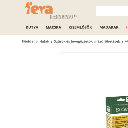
ÁLLATFELSZERELÉS ÉS
ÁLLATELEDEL BOLT
KUTYA
MACSKA
KISEMLŐSÖK
MADARAK
Főoldal
Halak
Szűrők és levegőztetők
Szűrőbetétek
A