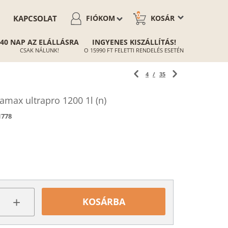
0
KAPCSOLAT
FIÓKOM
KOSÁR
40 NAP AZ ELÁLLÁSRA
INGYENES KISZÁLLÍTÁS!
CSAK NÁLUNK!
O 15990 FT FELETTI RENDELÉS ESETÉN
4
/
35
max ultrapro 1200 1l (n)
1778
+
KOSÁRBA