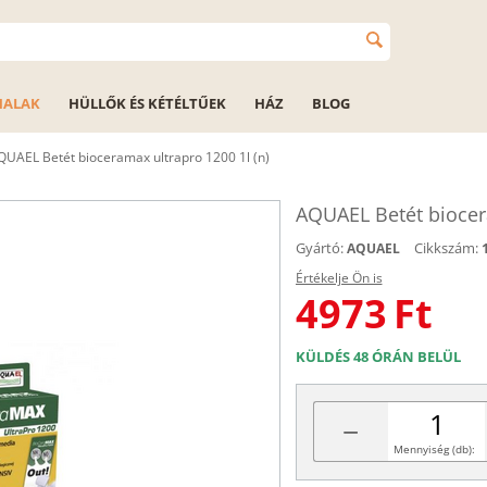
HALAK
HÜLLŐK ÉS KÉTÉLTŰEK
HÁZ
BLOG
QUAEL Betét bioceramax ultrapro 1200 1l (n)
AQUAEL Betét biocera
Gyártó:
Cikkszám:
AQUAEL
Értékelje Ön is
4973
Ft
KÜLDÉS 48 ÓRÁN BELÜL
−
Mennyiség (db):