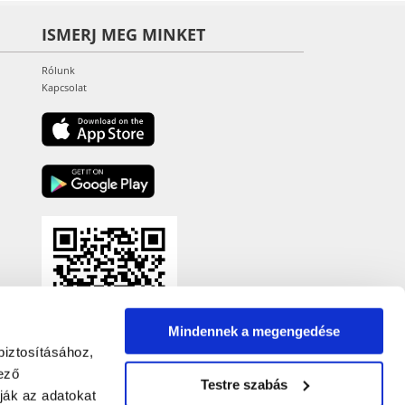
ISMERJ MEG MINKET
Rólunk
Kapcsolat
Mindennek a megengedése
biztosításához,
ező
Testre szabás
ják az adatokat