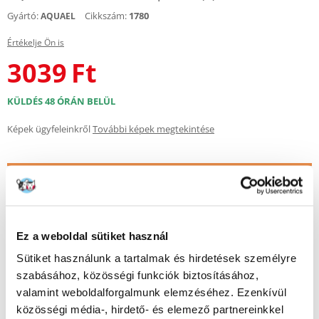
Gyártó:
Cikkszám:
1780
AQUAEL
Értékelje Ön is
3039
Ft
KÜLDÉS 48 ÓRÁN BELÜL
Képek ügyfeleinkről
További képek megtekintése
Leírás
Az Aquael CarboMAX Plus egy egyedülálló akváriumi vízszűrő patron
édesvízi és tengeri akváriumokba, amely kiváló minőségű aktív szénből
készül. A gondosan kifejlesztett porelszívási technológiának
Ez a weboldal sütiket használ
köszönhetően tartós, pormentes granulátum formájában van jelen. Az
Aquael CarboMAX Plushoz használt aktív szén kiváló abszorpciós
Sütiket használunk a tartalmak és hirdetések személyre
tulajdonságokkal rendelkezik, amelyeknek köszönhetően elnyeli a
szabásához, közösségi funkciók biztosításához,
vízben oldott mérgező anyagokat. Semlegesíti a csapvízben lévő
valamint weboldalforgalmunk elemzéséhez. Ezenkívül
nehézfémionokat és a klórt, így alkalmassá teszi azt akváriumi célokra.
Eltávolítja a színezőanyagokat a vízből, visszaállítva annak
közösségi média-, hirdető- és elemező partnereinkkel