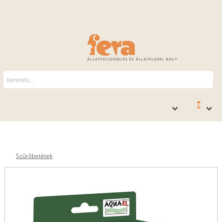
ÁLLATFELSZERELÉS ÉS ÁLLATELEDEL BOLT
0
Szűrőbetétek