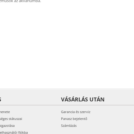
izmusok az akváriumba.
S
VÁSÁRLÁS UTÁN
menete
Garancia és szerviz
séges státuszai
Panasz bejelentő
aigazolása
Számlázás
felhasználói fiókba