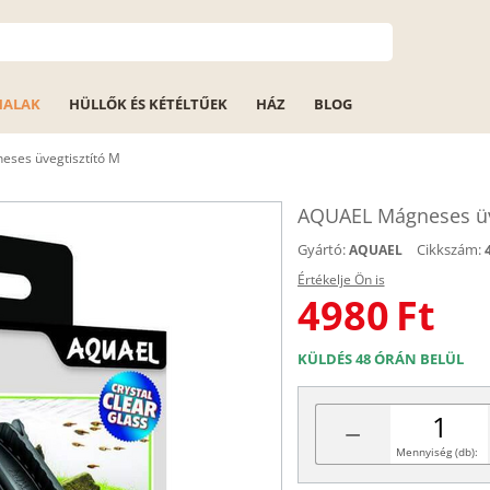
HALAK
HÜLLŐK ÉS KÉTÉLTŰEK
HÁZ
BLOG
ses üvegtisztító M
AQUAEL Mágneses üv
Gyártó:
Cikkszám:
AQUAEL
Értékelje Ön is
4980
Ft
KÜLDÉS 48 ÓRÁN BELÜL
−
Mennyiség (db):