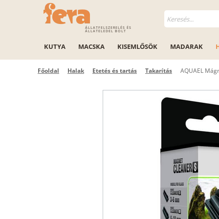
ÁLLATFELSZERELÉS ÉS
ÁLLATELEDEL BOLT
KUTYA
MACSKA
KISEMLŐSÖK
MADARAK
Főoldal
Halak
Etetés és tartás
Takarítás
AQUAEL Mágne