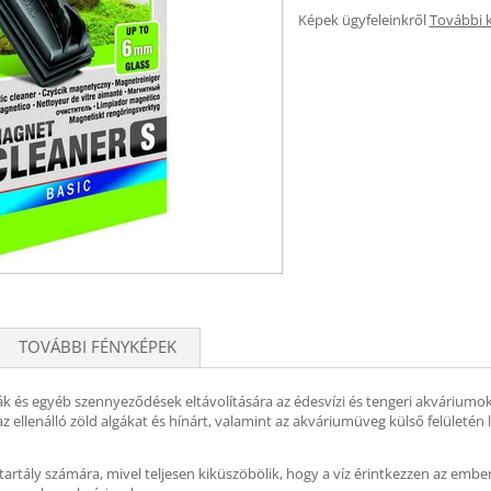
Képek ügyfeleinkről
További 
TOVÁBBI FÉNYKÉPEK
és egyéb szennyeződések eltávolítására az édesvízi és tengeri akváriumok ü
az ellenálló zöld algákat és hínárt, valamint az akváriumüveg külső felületén l
tartály számára, mivel teljesen kiküszöbölik, hogy a víz érintkezzen az embe