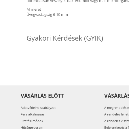
potenciálisan veszélyes baktériumok vagy más mikroorgan
M méret
Üvegvastagság 6-10 mm
Gyakori Kérdések (GYIK)
VÁSÁRLÁS ELŐTT
VÁSÁRLÁ
Adatvédelmi szabályzat
A megrendelés 
Fera alkalmazás
A rendelés lehet
Fizetési módok
A rendelés vissz
Hűségprogram
Bejelentkezés a 