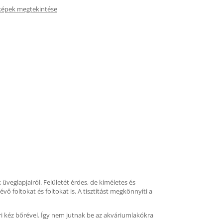
képek megtekintése
veglapjairól. Felületét érdes, de kíméletes és
évő foltokat és foltokat is. A tisztítást megkönnyíti a
ri kéz bőrével. Így nem jutnak be az akváriumlakókra