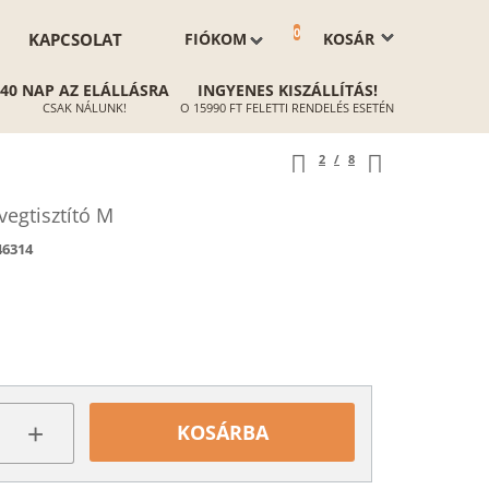
0
KAPCSOLAT
FIÓKOM
KOSÁR
40 NAP AZ ELÁLLÁSRA
INGYENES KISZÁLLÍTÁS!
CSAK NÁLUNK!
O 15990 FT FELETTI RENDELÉS ESETÉN
2
/
8
egtisztító M
46314
+
KOSÁRBA