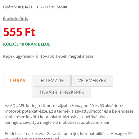
Gyártó:
Cikkszám:
34500
AQUAEL
Értékelje Ön is
555
Ft
KÜLDÉS 48 ÓRÁN BELÜL
Képek ügyfeleinkről
További képek megtekintése
LEÍRÁS
JELLEMZŐK
VÉLEMÉNYEK
TOVÁBBI FÉNYKÉPEK
Az AQUAEL keringtetőmotor aljzat a Hexagon 20 és 60 akváriumi
motorok pótalkatrésze. Ez a termék a szivattyúmotor és a berendezés
többi része közötti kapcsolatot biztosítja, lehetővé téve a
keringetőszivattyú megfelelő működését az akváriumban.
Eredeti cserealkatrész: Garantáltan teljes kompatibilitás a Hexagon 20