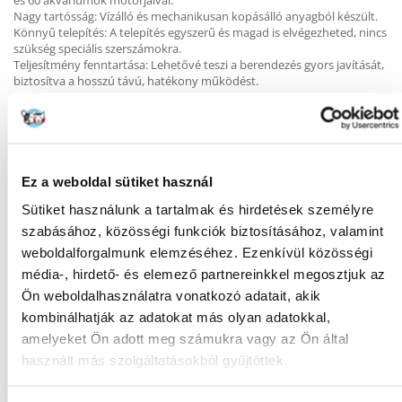
és 60 akváriumok motorjaival.
Nagy tartósság: Vízálló és mechanikusan kopásálló anyagból készült.
Könnyű telepítés: A telepítés egyszerű és magad is elvégezheted, nincs
szükség speciális szerszámokra.
Teljesítmény fenntartása: Lehetővé teszi a berendezés gyors javítását,
biztosítva a hosszú távú, hatékony működést.
KÉRDEZZ TŐLÜNK!
Ez a weboldal sütiket használ
Sütiket használunk a tartalmak és hirdetések személyre
szabásához, közösségi funkciók biztosításához, valamint
Gyakori Kérdések (GYIK)
weboldalforgalmunk elemzéséhez. Ezenkívül közösségi
média-, hirdető- és elemező partnereinkkel megosztjuk az
Ön weboldalhasználatra vonatkozó adatait, akik
FAJTA:
Egyéb
kombinálhatják az adatokat más olyan adatokkal,
amelyeket Ön adott meg számukra vagy az Ön által
Tulajdonságok
használt más szolgáltatásokból gyűjtöttek.
GYÁRTÓ:
AQUAEL