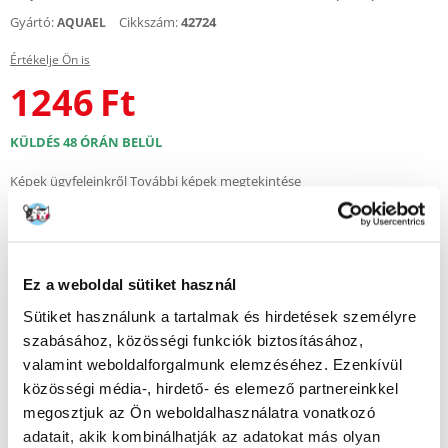
Gyártó:
Cikkszám:
42724
AQUAEL
Értékelje Ön is
1246
Ft
KÜLDÉS 48 ÓRÁN BELÜL
Képek ügyfeleinkről
További képek megtekintése
Leírás
Ez a weboldal sütiket használ
Szivacsbetét Aquael Fan Mini Plus szűrőkhöz, amely kiváló
vízszűrést biztosít akváriumokban.
Sütiket használunk a tartalmak és hirdetések személyre
szabásához, közösségi funkciók biztosításához,
Fenyőmentes, tartós szivacsból készült, hatékony mechanikai tisztítást
biztosít, eltávolítja a szennyeződéseket és tisztává teszi a vizet.
valamint weboldalforgalmunk elemzéséhez. Ezenkívül
Ezenkívül ideális környezetet biztosít a biológiai szűrésért felelős
közösségi média-, hirdető- és elemező partnereinkkel
hasznos baktériumok számára, ami elősegíti az akvárium egészséges
megosztjuk az Ön weboldalhasználatra vonatkozó
ökoszisztémájának fenntartását.
adatait, akik kombinálhatják az adatokat más olyan