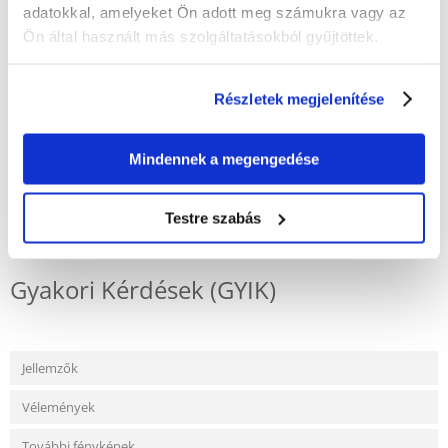
A legfontosabb jellemzők:
adatokkal, amelyeket Ön adott meg számukra vagy az
A készlet 2 db szivacscserepet tartalmaz
Ön által használt más szolgáltatásokból gyűjtöttek.
Kiváló minőségű, fenolmentes szivacs
Hatékony mechanikus és biológiai szűrés
Javítja a víz tisztaságát
Részletek megjelenítése
Az Aquael Fan Mini Plus szűrőkhöz készült
Mindennek a megengedése
KÉRDEZZ TŐLÜNK!
Testre szabás
Gyakori Kérdések (GYIK)
Jellemzők
Vélemények
További fényképek