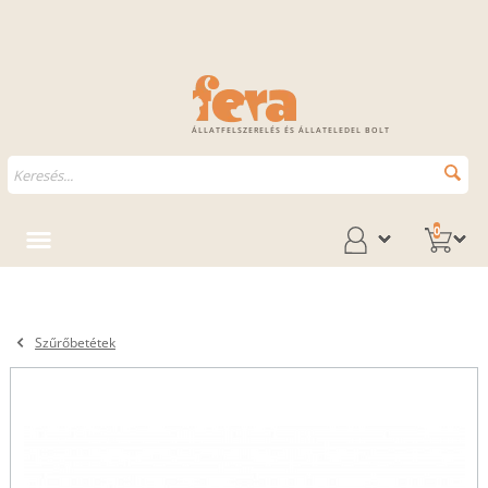
ÁLLATFELSZERELÉS ÉS ÁLLATELEDEL BOLT
0
Szűrőbetétek