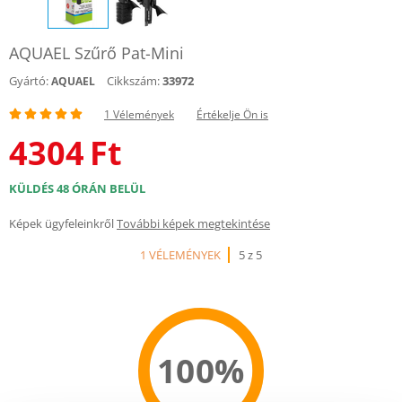
AQUAEL Szűrő Pat-Mini
Gyártó:
Cikkszám:
33972
AQUAEL
1 Vélemények
Értékelje Ön is
4304
Ft
KÜLDÉS 48 ÓRÁN BELÜL
Képek ügyfeleinkről
További képek megtekintése
1 VÉLEMÉNYEK
5 z 5
100%