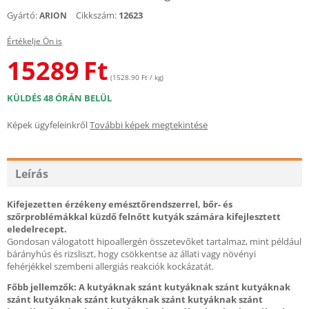
Gyártó:
Cikkszám:
12623
ARION
Értékelje Ön is
15289
Ft
(1528.90 Ft / kg)
KÜLDÉS 48 ÓRÁN BELÜL
Képek ügyfeleinkről
További képek megtekintése
Leírás
Kifejezetten érzékeny emésztőrendszerrel, bőr- és
szőrproblémákkal küzdő felnőtt kutyák számára kifejlesztett
eledelrecept.
Gondosan válogatott hipoallergén összetevőket tartalmaz, mint például
bárányhús és rizsliszt, hogy csökkentse az állati vagy növényi
fehérjékkel szembeni allergiás reakciók kockázatát.
Főbb jellemzők: A kutyáknak szánt kutyáknak szánt kutyáknak
szánt kutyáknak szánt kutyáknak szánt kutyáknak szánt