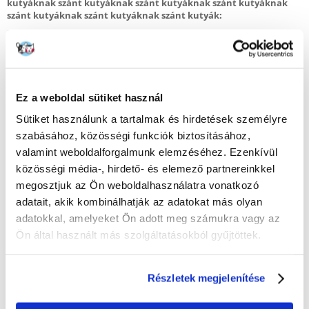
kutyáknak szánt kutyáknak szánt kutyáknak szánt kutyáknak
szánt kutyáknak szánt kutyáknak szánt kutyák:
Bárányhús, mint kiváló minőségű fehérjeforrás és mint kivételes
biológiai értékkel rendelkező összetevő.
Fruktooligoszacharidok (F.O.S.) - természetes probiotikum, amely
kivételesen jótékony hatással van a baktériumflórára.
Lecitin a tökéletes emészthetőségért
Ez a weboldal sütiket használ
Biotin az ekcéma, az allergia, a bőrbetegségek és a viszketés
kockázatának csökkentésére
Sütiket használunk a tartalmak és hirdetések személyre
Összetétel
:
szabásához, közösségi funkciók biztosításához,
Bárányhús, rizs, kukorica, kukoricafehérje koncentrátum, állati zsiradék,
valamint weboldalforgalmunk elemzéséhez. Ezenkívül
csirkemájliszt, csirkemáj hidrolizátum, répapép, sörélesztő, halliszt,
szárított egész tojás, só, finomított halolaj, lecitin, vitaminok és ásványi
közösségi média-, hirdető- és elemező partnereinkkel
anyagok, FOS, Yucca.
megosztjuk az Ön weboldalhasználatra vonatkozó
adatait, akik kombinálhatják az adatokat más olyan
Analízis
:
Összes fehérje 25%,
adatokkal, amelyeket Ön adott meg számukra vagy az
nyers zsír 14%,
Ön által használt más szolgáltatásokból gyűjtöttek.
Hamu 7%,
Nyersrost 2,5%,
Kalcium 1,7%,
Részletek megjelenítése
Foszfor 0,9%
Takarmányozási ajánlások: