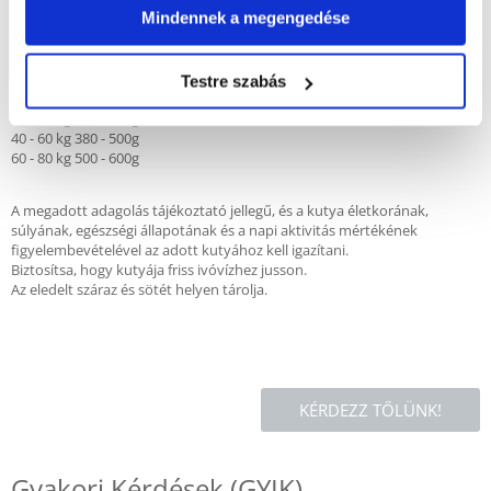
Mindennek a megengedése
A kutya súlya Napi adag
2 - 5 kg 45 - 85g
5 - 10 kg 85 - 120g
10 - 20 kg 120 - 210g
Testre szabás
20 - 30 kg 210 - 300g
30 - 40 kg 300 - 380g
40 - 60 kg 380 - 500g
60 - 80 kg 500 - 600g
A megadott adagolás tájékoztató jellegű, és a kutya életkorának,
súlyának, egészségi állapotának és a napi aktivitás mértékének
figyelembevételével az adott kutyához kell igazítani.
Biztosítsa, hogy kutyája friss ivóvízhez jusson.
Az eledelt száraz és sötét helyen tárolja.
KÉRDEZZ TŐLÜNK!
Gyakori Kérdések (GYIK)