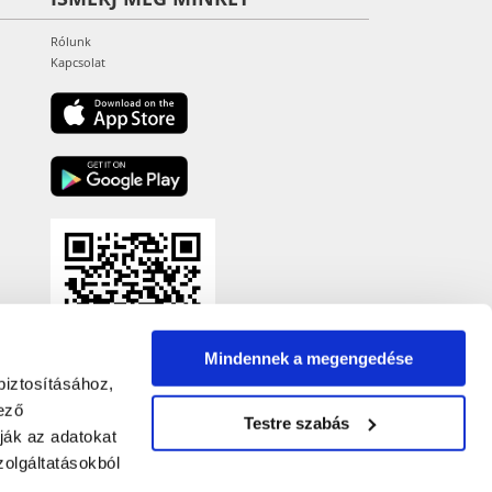
Rólunk
Kapcsolat
Mindennek a megengedése
biztosításához,
ező
Testre szabás
ják az adatokat
olgáltatásokból