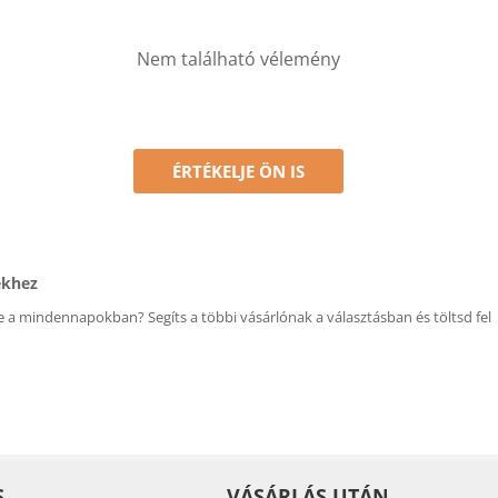
Nem található vélemény
ÉRTÉKELJE ÖN IS
ékhez
 a mindennapokban? Segíts a többi vásárlónak a választásban és töltsd fel
S
VÁSÁRLÁS UTÁN