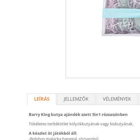
LEÍRÁS
JELLEMZŐK
VÉLEMÉNYEK
Barry King kutya ajándék szett 5in1 rózsaszínben
Tökéletes terítékötlet kölyökkutyának vagy kiskutyának.
A készlet öt játékból áll:
-Bolyhos malacka hanggal, rózsaszínű