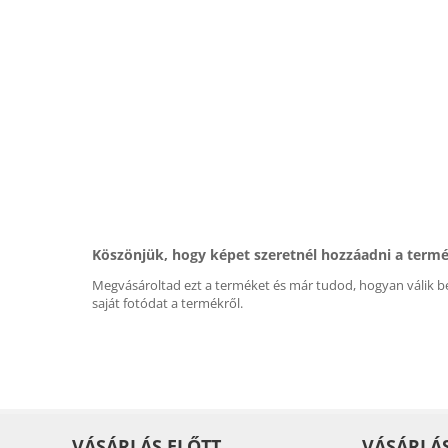
Köszönjük, hogy képet szeretnél hozzáadni a term
Megvásároltad ezt a terméket és már tudod, hogyan válik be
saját fotódat a termékről.
VÁSÁRLÁS ELŐTT
VÁSÁRLÁ