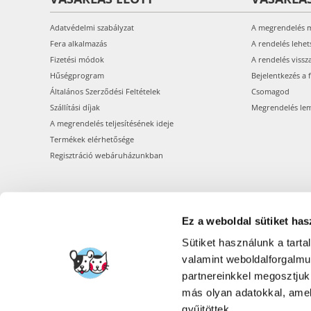
Adatvédelmi szabályzat
A megrendelés 
Fera alkalmazás
A rendelés lehet
Fizetési módok
A rendelés vissz
Hűségprogram
Bejelentkezés a 
Általános Szerződési Feltételek
Csomagod
Szállítási díjak
Megrendelés le
A megrendelés teljesítésének ideje
Termékek elérhetősége
Regisztráció webáruházunkban
Ez a weboldal sütiket has
Sütiket használunk a tart
valamint weboldalforgalm
partnereinkkel megosztjuk
más olyan adatokkal, amel
gyűjtöttek.