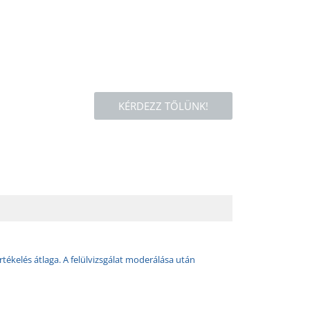
KÉRDEZZ TŐLÜNK!
rtékelés átlaga. A felülvizsgálat moderálása után