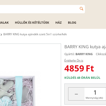
HALAK
HÜLLŐK ÉS KÉTÉLTŰEK
HÁZ
BLOG
BARRY KING kutya ajándék szett 5in1 szürke/kék
BARRY KING kutya ajá
Gyártó:
Cikksz
BARRY KING
Értékelje Ön is
4859
Ft
KÜLDÉS 48 ÓRÁN BELÜL
−
Mennyiség (db):