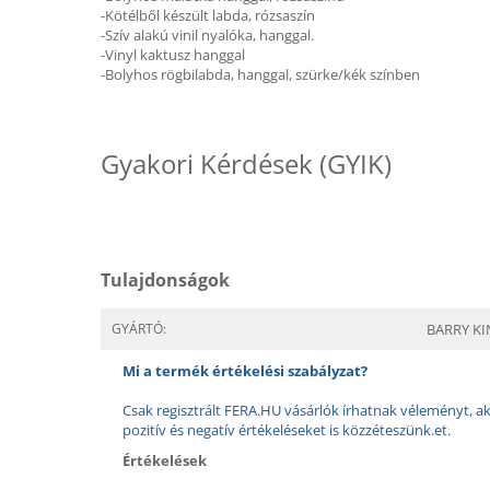
-Kötélből készült labda, rózsaszín
-Szív alakú vinil nyalóka, hanggal.
-Vinyl kaktusz hanggal
-Bolyhos rögbilabda, hanggal, szürke/kék színben
Gyakori Kérdések (GYIK)
Tulajdonságok
GYÁRTÓ:
BARRY K
Mi a termék értékelési szabályzat?
Csak regisztrált FERA.HU vásárlók írhatnak véleményt, aki
pozitív és negatív értékeléseket is közzéteszünk.et.
Értékelések