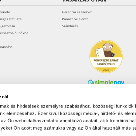
menete
Garancia és szerviz
séges státuszai
Panasz bejelentő
aigazolása
Számlázás
felhasználói fiókba
mondása
znál
Árukereső.hu
almak és hirdetések személyre szabásához, közösségi funkciók 
unk elemzéséhez. Ezenkívül közösségi média-, hirdető- és elem
 az Ön weboldalhasználatra vonatkozó adatait, akik kombinálhat
Olcsóbbat.hu – Spórolni
tudni kell
yeket Ön adott meg számukra vagy az Ön által használt más sz