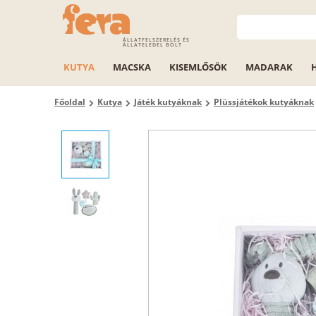
ÁLLATFELSZERELÉS ÉS
ÁLLATELEDEL BOLT
KUTYA
MACSKA
KISEMLŐSÖK
MADARAK
Főoldal
Kutya
Játék kutyáknak
Plüssjátékok kutyáknak