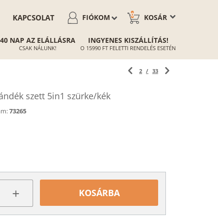
0
KAPCSOLAT
FIÓKOM
KOSÁR
40 NAP AZ ELÁLLÁSRA
INGYENES KISZÁLLÍTÁS!
CSAK NÁLUNK!
O 15990 FT FELETTI RENDELÉS ESETÉN
2
/
33
ndék szett 5in1 szürke/kék
ám:
73265
+
KOSÁRBA