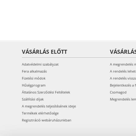
VÁSÁRLÁS ELŐTT
VÁSÁRLÁ
Adatvédelmi szabályzat
A megrendelés 
Fera alkalmazás
A rendelés lehet
Fizetési módok
A rendelés vissz
Hűségprogram
Bejelentkezés a 
Általános Szerződési Feltételek
Csomagod
Szállítási díjak
Megrendelés le
A megrendelés teljesítésének ideje
Termékek elérhetősége
Regisztráció webáruházunkban