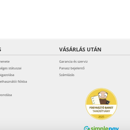
S
VÁSÁRLÁS UTÁN
menete
Garancia és szerviz
séges státuszai
Panasz bejelentő
aigazolása
Számlázás
felhasználói fiókba
mondása