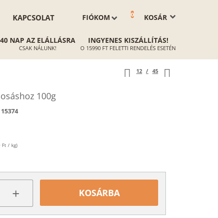
0
KAPCSOLAT
FIÓKOM
KOSÁR
40 NAP AZ ELÁLLÁSRA
INGYENES KISZÁLLÍTÁS!
CSAK NÁLUNK!
O 15990 FT FELETTI RENDELÉS ESETÉN
12
/
45
osáshoz 100g
15374
Ft / kg)
+
KOSÁRBA