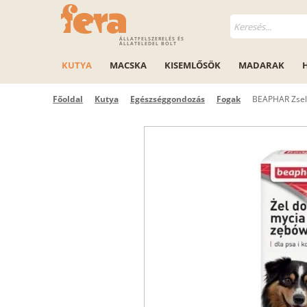
ÁLLATFELSZERELÉS ÉS
ÁLLATELEDEL BOLT
KUTYA
MACSKA
KISEMLŐSÖK
MADARAK
Főoldal
Kutya
Egészséggondozás
Fogak
BEAPHAR Zsel