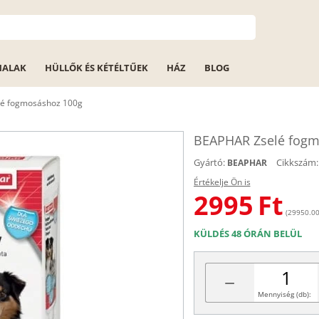
HALAK
HÜLLŐK ÉS KÉTÉLTŰEK
HÁZ
BLOG
é fogmosáshoz 100g
BEAPHAR Zselé fogm
Gyártó:
Cikkszám:
BEAPHAR
Értékelje Ön is
2995
Ft
(29950.00 
KÜLDÉS 48 ÓRÁN BELÜL
−
Mennyiség (db):