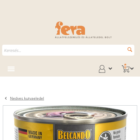
ÁLLATFELSZERELÉS ÉS ÁLLATELEDEL BOLT
0
Nedves kutyaeledel