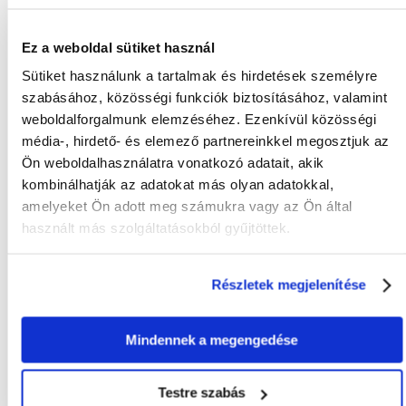
Gyakori Kérdések (GYIK)
Ez a weboldal sütiket használ
Sütiket használunk a tartalmak és hirdetések személyre
FAJTA:
Eledel
szabásához, közösségi funkciók biztosításához, valamint
KRAJ POCHODZENIA:
weboldalforgalmunk elemzéséhez. Ezenkívül közösségi
média-, hirdető- és elemező partnereinkkel megosztjuk az
Tulajdonságok
Ön weboldalhasználatra vonatkozó adatait, akik
kombinálhatják az adatokat más olyan adatokkal,
ÁLLAT MÉRETE:
Univerzális
amelyeket Ön adott meg számukra vagy az Ön által
CSOMAG SÚLYA
0.8
használt más szolgáltatásokból gyűjtöttek.
(KG):
GYÁRTÓ:
BELCANDO
Részletek megjelenítése
Javasolt felhasználás
Mindennek a megengedése
ÉLETSZAKASZ:
Felnőtt
Összetevők
Testre szabás