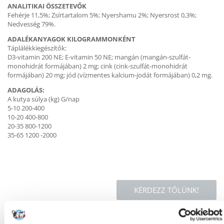
ANALITIKAI ÖSSZETEVŐK
Fehérje 11,5%; Zsírtartalom 5%; Nyershamu 2%; Nyersrost 0,3%;
Nedvesség 79%.
ADALÉKANYAGOK KILOGRAMMONKÉNT
Táplálékkiegészítők:
D3-vitamin 200 NE; E-vitamin 50 NE; mangán (mangán-szulfát-
monohidrát formájában) 2 mg; cink (cink-szulfát-monohidrát
formájában) 20 mg; jód (vízmentes kalcium-jodát formájában) 0,2 mg.
ADAGOLÁS:
A kutya súlya (kg) G/nap
5-10 200-400
10-20 400-800
20-35 800-1200
35-65 1200 -2000
KÉRDEZZ TŐLÜNK!