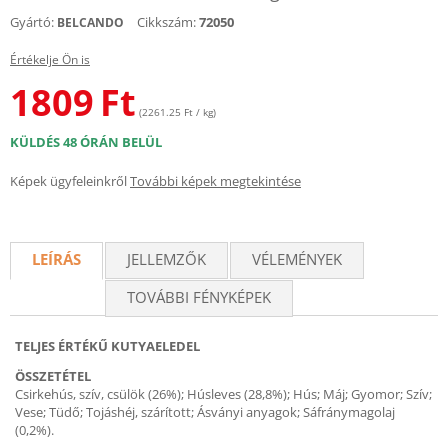
Gyártó:
Cikkszám:
72050
BELCANDO
Értékelje Ön is
1809
Ft
(2261.25 Ft / kg)
KÜLDÉS 48 ÓRÁN BELÜL
Képek ügyfeleinkről
További képek megtekintése
LEÍRÁS
JELLEMZŐK
VÉLEMÉNYEK
TOVÁBBI FÉNYKÉPEK
TELJES ÉRTÉKŰ KUTYAELEDEL
ÖSSZETÉTEL
Csirkehús, szív, csülök (26%); Húsleves (28,8%); Hús; Máj; Gyomor; Szív;
Vese; Tüdő; Tojáshéj, szárított; Ásványi anyagok; Sáfránymagolaj
(0,2%).