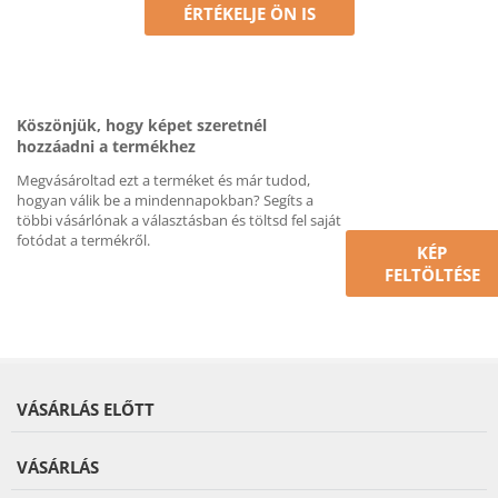
ÉRTÉKELJE ÖN IS
Köszönjük, hogy képet szeretnél
hozzáadni a termékhez
Megvásároltad ezt a terméket és már tudod,
hogyan válik be a mindennapokban? Segíts a
többi vásárlónak a választásban és töltsd fel saját
fotódat a termékről.
KÉP
FELTÖLTÉSE
VÁSÁRLÁS ELŐTT
VÁSÁRLÁS