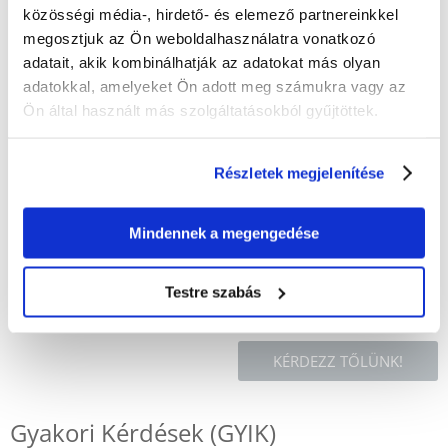
85% AZ ÜGYFELEK AJÁNLJÁK EZT A TERMÉKET
közösségi média-, hirdető- és elemező partnereinkkel
megosztjuk az Ön weboldalhasználatra vonatkozó
ÉRTÉKELJE ÖN IS
Recommend
adatait, akik kombinálhatják az adatokat más olyan
adatokkal, amelyeket Ön adott meg számukra vagy az
Leírás
Ön által használt más szolgáltatásokból gyűjtöttek.
A macskafű kiválóan támogatja az emésztőrendszer működését.
Részletek megjelenítése
Biztosítja a szükséges mennyiségű rostot a táplálék tömegének az állat
emésztőrendszerén keresztül történő szállításához. Szabályozza az
anyagcserét és eltávolítja az emésztőrendszerből az emésztetlen
ételmaradékokat. A fű fogyasztásával az állatok nem eszik meg a
Mindennek a megengedése
virágokat, amelyek károsak lehetnek az egészségükre.
Testre szabás
KÉRDEZZ TŐLÜNK!
Gyakori Kérdések (GYIK)