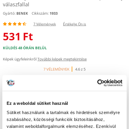
válaszfallal
Gyártó:
Cikkszám:
1933
BENEK
7 Vélemények
Értékelje Ön is
531
Ft
KÜLDÉS 48 ÓRÁN BELÜL
Képek ügyfeleinkről
További képek megtekintése
7 VÉLEMÉNYEK
4.6 z 5
85%
Ez a weboldal sütiket használ
Sütiket használunk a tartalmak és hirdetések személyre
szabásához, közösségi funkciók biztosításához,
valamint weboldalforgalmunk elemzéséhez. Ezenkívül