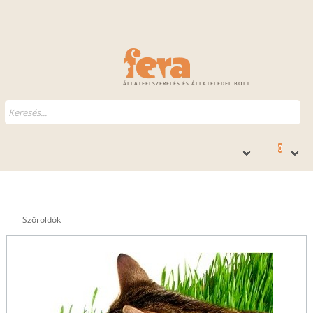
ÁLLATFELSZERELÉS ÉS ÁLLATELEDEL BOLT
0
Szőroldók