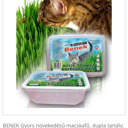
BENEK Gyors növekedésű macskafű, dupla tartály,