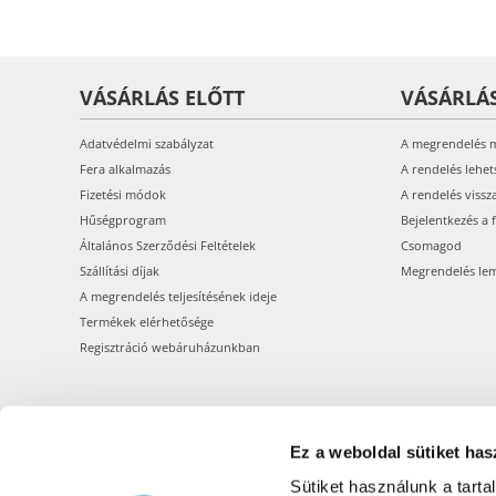
VÁSÁRLÁS ELŐTT
VÁSÁRLÁ
Adatvédelmi szabályzat
A megrendelés 
Fera alkalmazás
A rendelés lehet
Fizetési módok
A rendelés vissz
Hűségprogram
Bejelentkezés a 
Általános Szerződési Feltételek
Csomagod
Szállítási díjak
Megrendelés le
A megrendelés teljesítésének ideje
Termékek elérhetősége
Regisztráció webáruházunkban
Ez a weboldal sütiket has
Sütiket használunk a tart