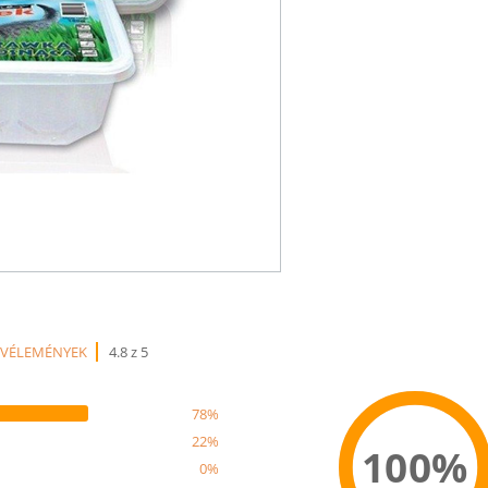
 VÉLEMÉNYEK
4.8 z 5
78%
22%
100%
0%