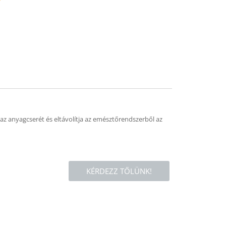
mend
az anyagcserét és eltávolítja az emésztőrendszerből az
KÉRDEZZ TŐLÜNK!