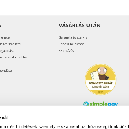
S
VÁSÁRLÁS UTÁN
menete
Garancia és szerviz
séges státuszai
Panasz bejelentő
aigazolása
Számlázás
felhasználói fiókba
mondása
znál
Árukereső.hu
almak és hirdetések személyre szabásához, közösségi funkciók 