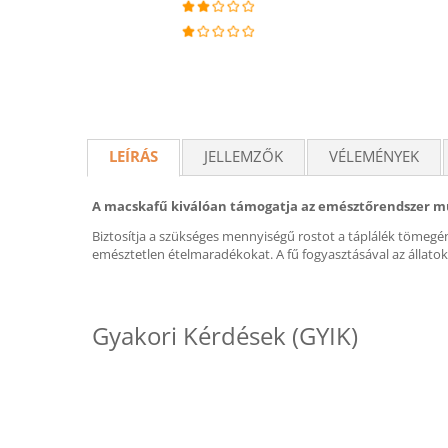
LEÍRÁS
JELLEMZŐK
VÉLEMÉNYEK
A macskafű kiválóan támogatja az emésztőrendszer m
Biztosítja a szükséges mennyiségű rostot a táplálék tömegén
emésztetlen ételmaradékokat. A fű fogyasztásával az állato
Gyakori Kérdések (GYIK)