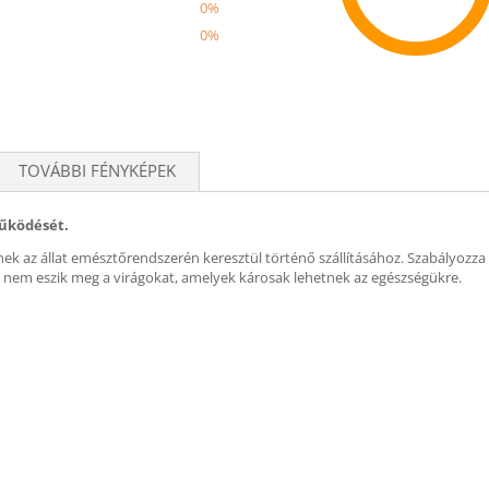
0%
0%
Recom
TOVÁBBI FÉNYKÉPEK
űködését.
ek az állat emésztőrendszerén keresztül történő szállításához. Szabályozza 
k nem eszik meg a virágokat, amelyek károsak lehetnek az egészségükre.