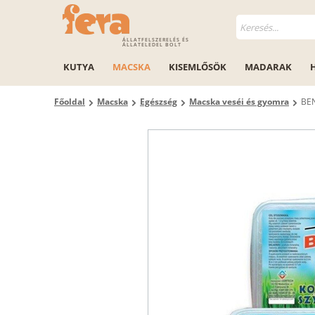
ÁLLATFELSZERELÉS ÉS
ÁLLATELEDEL BOLT
KUTYA
MACSKA
KISEMLŐSÖK
MADARAK
Főoldal
Macska
Egészség
Macska veséi és gyomra
BEN