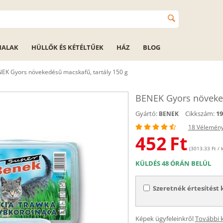
HALAK
HÜLLŐK ÉS KÉTÉLTŰEK
HÁZ
BLOG
EK Gyors növekedésű macskafű, tartály 150 g
BENEK Gyors növeked
Gyártó:
Cikkszám:
19
BENEK
18 Vélemén
452
Ft
(3013.33 Ft / k
KÜLDÉS 48 ÓRÁN BELÜL
Szeretnék értesítést 
Képek ügyfeleinkről
További 