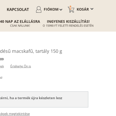
0
KAPCSOLAT
FIÓKOM
KOSÁR
40 NAP AZ ELÁLLÁSRA
INGYENES KISZÁLLÍTÁS!
CSAK NÁLUNK!
O 15990 FT FELETTI RENDELÉS ESETÉN
ésű macskafű, tartály 150 g
09
yek
Értékelje Ön is
g)
kérni, ha a termék újra készleten lesz
képek megtekintése