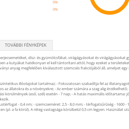
0%
0%
Recom
TOVÁBBI FÉNYKÉPEK
cserjecsemetéket, dísz- és gyümölcsfákat, virágágyásokat és virágágyásokat 
 a kutyákat hatékonyan el kell tántorítani attól, hogy ezeket a területeket 
yi anyag megfelelően kiválasztott szemcsés frakciójából áll, amelyet egy sp
ntetikus illóolajokat tartalmaz; - Fokozatosan szabadítja fel az illatanyagot, a
os az állatokra és a növényekre; - Az ember számára a szag alig érzékelhető
si körülmények (eső, szél) esetén - 7 nap; - A hatás maximális időtartama: jó
kezik.
ustérfogat - 0,4 nm; - szemcseméret: 2,5 - 8,0 mm; - térfogatsűrűség - 1600 -
ten (pl. a fa körül). A réteg vastagsága körülbelül 0,5 cm legyen. Használat 