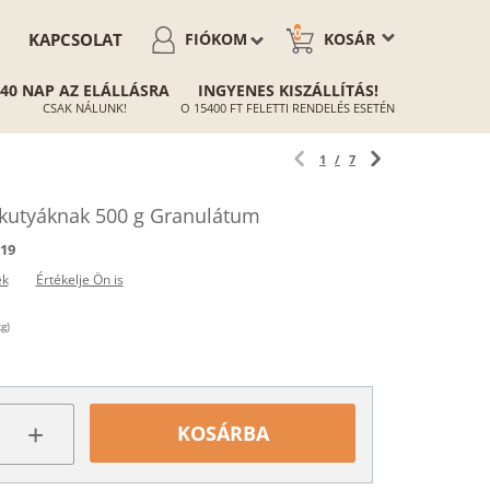
0
KAPCSOLAT
FIÓKOM
KOSÁR
40 NAP AZ ELÁLLÁSRA
INGYENES KISZÁLLÍTÁS!
CSAK NÁLUNK!
O 15400 FT FELETTI RENDELÉS ESETÉN
1
/
7
 kutyáknak 500 g Granulátum
19
ek
Értékelje Ön is
g)
+
KOSÁRBA