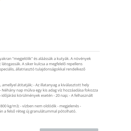
mend
gyakran "megjelölik" és aláássák a kutyák. A növények
látogassák. A siker kulcsa a megfelelő repellens
eciális, állatriasztó tulajdonságokkal rendelkező
mellyel átitatják; - Az illatanyag a kiválasztott hely
; - Néhány nap múlva egy kis adag víz hozzáadása fokozza
 időjárási körülmények esetén - 20 nap; - A felhasznált
 1800 kg/m3; - vízben nem oldódik - megjelenés -
után a felső réteg új granulátummal pótolható.