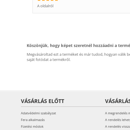
A oldalról
Köszönjük, hogy képet szeretnél hozzáadni a term
Megvásároltad ezt a terméket és már tudod, hogyan válik be
saját fotódat a termékről.
VÁSÁRLÁS ELŐTT
VÁSÁRLÁ
Adatvédelmi szabályzat
A megrendelés 
Fera alkalmazás
A rendelés lehet
Fizetési módok
A rendelés vissz