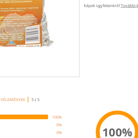
Képek ügyfeleinkről
További 
 VÉLEMÉNYEK
5 z 5
100%
0%
100%
0%