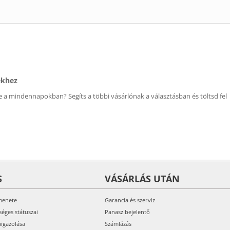
ékhez
 a mindennapokban? Segíts a többi vásárlónak a választásban és töltsd fel
S
VÁSÁRLÁS UTÁN
menete
Garancia és szerviz
séges státuszai
Panasz bejelentő
aigazolása
Számlázás