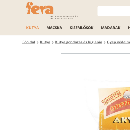
ÁLLATFELSZERELÉS ÉS
ÁLLATELEDEL BOLT
KUTYA
MACSKA
KISEMLŐSÖK
MADARAK
Főoldal
Kutya
Kutya gondozás és higiénia
Gyep védelme