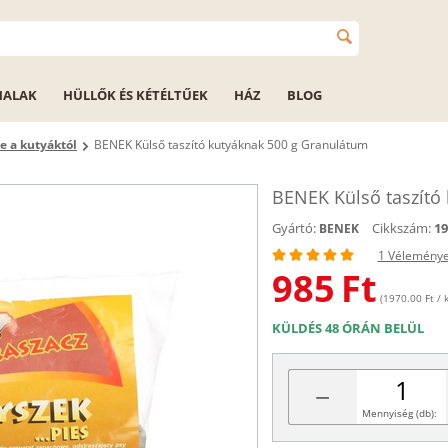
HALAK
HÜLLŐK ÉS KÉTÉLTŰEK
HÁZ
BLOG
 a kutyáktól
BENEK Külső taszító kutyáknak 500 g Granulátum
BENEK Külső taszító
Gyártó:
Cikkszám:
19
BENEK
1 Vélemény
985
Ft
(1970.00 Ft / k
KÜLDÉS 48 ÓRÁN BELÜL
−
Mennyiség (db):