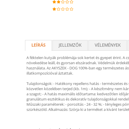
LEÍRÁS
JELLEMZŐK
VÉLEMÉNYEK
A féktelen kutyák problémája sok kertet és gyepet érint. A 
növekedése leáll, és gyorsan elszáradnak. Védelmük érdekében
használata. Az AKYSZEK - DOG 100%-ban egy természetes ásván
illatkompozícióval áztattak.
Tulajdonságok: - Hatékony repellens hatás - természetes és szi
közvetlen közelében terjed (kb. 1m); - A készítmény nem kár
a szagot; - A hatás maximális időtartama: kedvezőtlen időjárá
granulátum esztétikus és dekoratív tulajdonságokkal rendel
Műszaki paraméterek: - porozitás - 24 - 32 %; - tényleges pór
szürkészöld. Alkalmazás: Szórja ki a terméket a kívánt terüle