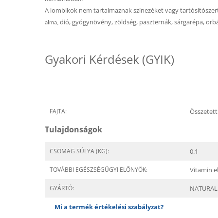
A lombikok nem tartalmaznak színezéket vagy tartósítószert
dió, gyógynövény, zöldség, paszternák, sárgarépa, orb
alma,
Gyakori Kérdések (GYIK)
FAJTA:
Összetet
Tulajdonságok
CSOMAG SÚLYA (KG):
0.1
TOVÁBBI EGÉSZSÉGÜGYI ELŐNYÖK:
Vitamin el
GYÁRTÓ:
NATURAL
Mi a termék értékelési szabályzat?