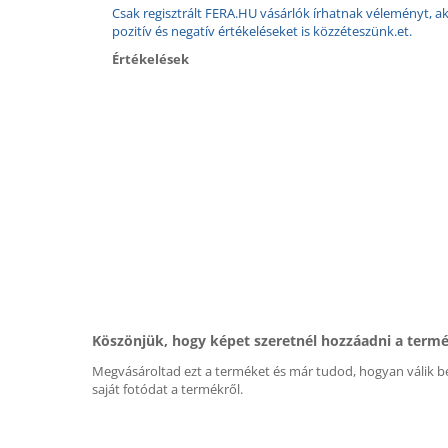
Csak regisztrált FERA.HU vásárlók írhatnak véleményt, aki
pozitív és negatív értékeléseket is közzéteszünk.et.
Értékelések
Köszönjük, hogy képet szeretnél hozzáadni a term
Megvásároltad ezt a terméket és már tudod, hogyan válik be
saját fotódat a termékről.