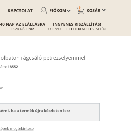
0
KAPCSOLAT
FIÓKOM
KOSÁR
40 NAP AZ ELÁLLÁSRA
INGYENES KISZÁLLÍTÁS!
CSAK NÁLUNK!
O 15990 FT FELETTI RENDELÉS ESETÉN
oolbaton rágcsáló petrezselyemmel
zám:
18552
g)
kérni, ha a termék újra készleten lesz
képek megtekintése