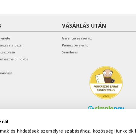
S
VÁSÁRLÁS UTÁN
menete
Garancia és szerviz
séges státuszai
Panasz bejelentő
aigazolása
Számlázás
felhasználói fiókba
mondása
znál
Árukereső.hu
almak és hirdetések személyre szabásához, közösségi funkciók 