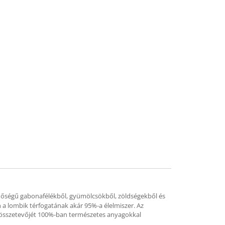
inőségű gabonafélékből, gyümölcsökből, zöldségekből és
a lombik térfogatának akár 95%-a élelmiszer. Az
s összetevőjét 100%-ban természetes anyagokkal