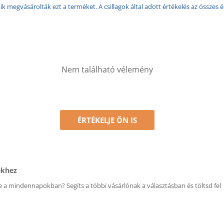
k megvásárolták ezt a terméket. A csillagok által adott értékelés az összes é
Nem található vélemény
ÉRTÉKELJE ÖN IS
ékhez
 a mindennapokban? Segíts a többi vásárlónak a választásban és töltsd fel