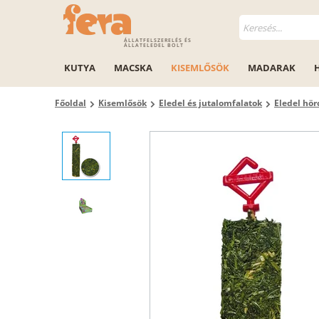
ÁLLATFELSZERELÉS ÉS
ÁLLATELEDEL BOLT
KUTYA
MACSKA
KISEMLŐSÖK
MADARAK
Főoldal
Kisemlősök
Eledel és jutalomfalatok
Eledel hö