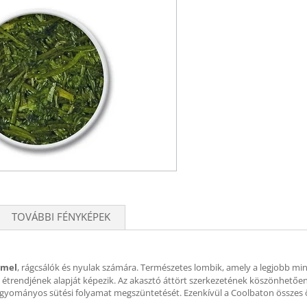
TOVÁBBI FÉNYKÉPEK
mmel
, rágcsálók és nyulak számára. Természetes lombik, amely a legjobb m
étrendjének alapját képezik. Az akasztó áttört szerkezetének köszönhetően 
hagyományos sütési folyamat megszüntetését. Ezenkívül a Coolbaton össze