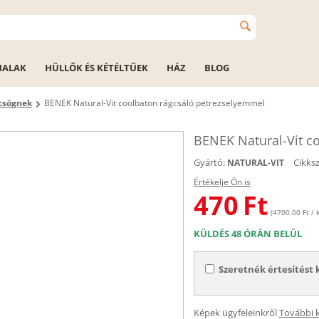
HALAK
HÜLLŐK ÉS KÉTÉLTŰEK
HÁZ
BLOG
rcsögnek
BENEK Natural-Vit coolbaton rágcsáló petrezselyemmel
BENEK Natural-Vit c
Gyártó:
Cikks
NATURAL-VIT
Értékelje Ön is
470
Ft
(4700.00 Ft / k
KÜLDÉS 48 ÓRÁN BELÜL
Szeretnék értesítést 
Képek ügyfeleinkről
További 