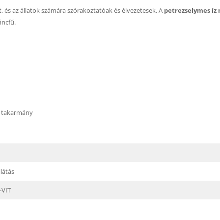
, és az állatok számára szórakoztatóak és élvezetesek. A
petrezselymes íz 
áncfű.
t takarmány
látás
-VIT