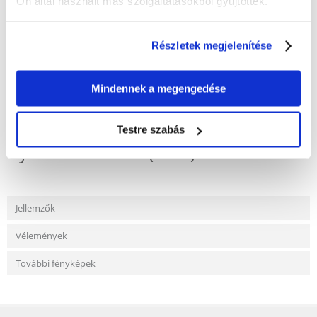
Ön által használt más szolgáltatásokból gyűjtöttek.
Csomag : 50 g
Részletek megjelenítése
Mindennek a megengedése
KÉRDEZZ TŐLÜNK!
Testre szabás
Gyakori Kérdések (GYIK)
Jellemzők
Vélemények
További fényképek