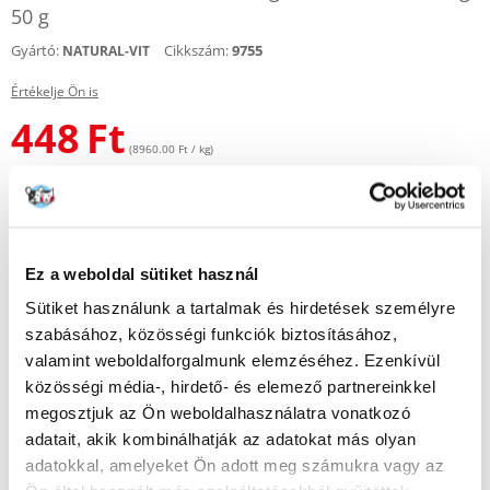
50 g
Gyártó:
Cikkszám:
9755
NATURAL-VIT
Értékelje Ön is
448
Ft
(8960.00 Ft / kg)
KÜLDÉS 48 ÓRÁN BELÜL
Képek ügyfeleinkről
További képek megtekintése
Ez a weboldal sütiket használ
Leírás
Sütiket használunk a tartalmak és hirdetések személyre
szabásához, közösségi funkciók biztosításához,
Natural-Vit - Snack ribizli ággal
valamint weboldalforgalmunk elemzéséhez. Ezenkívül
közösségi média-, hirdető- és elemező partnereinkkel
Egészséges és ízletes csemege rágcsálóknak. A szárított ribizli gallyak
megosztjuk az Ön weboldalhasználatra vonatkozó
kiváló rágcsálnivaló minden rágcsáló és nyúl számára. Kielégítik ezeknek
adatait, akik kombinálhatják az adatokat más olyan
az állatoknak a rágási ösztönét, csiszolják a rágcsálók nagy, növekvő
fogait, és biztosítják a szervezetük megfelelő működéséhez szükséges
adatokkal, amelyeket Ön adott meg számukra vagy az
rostokat.