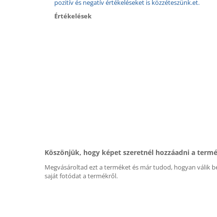
pozitív és negatív értékeléseket is közzéteszünk.et.
Értékelések
Köszönjük, hogy képet szeretnél hozzáadni a term
Megvásároltad ezt a terméket és már tudod, hogyan válik be
saját fotódat a termékről.