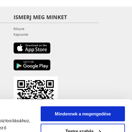
ISMERJ MEG MINKET
Rólunk
Kapcsolat
Mindennek a megengedése
biztosításához,
ező
Testre szabás