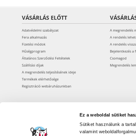
VÁSÁRLÁS ELŐTT
VÁSÁRLÁ
Adatvédelmi szabályzat
A megrendelés 
Fera alkalmazás
A rendelés lehet
Fizetési módok
A rendelés vissz
Hűségprogram
Bejelentkezés a 
Általános Szerződési Feltételek
Csomagod
Szállítási díjak
Megrendelés le
A megrendelés teljesítésének ideje
Termékek elérhetősége
Regisztráció webáruházunkban
Ez a weboldal sütiket has
Sütiket használunk a tart
valamint weboldalforgalm