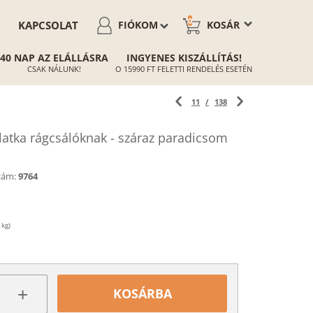
0
KAPCSOLAT
FIÓKOM
KOSÁR
40 NAP AZ ELÁLLÁSRA
INGYENES KISZÁLLÍTÁS!
CSAK NÁLUNK!
O 15990 FT FELETTI RENDELÉS ESETÉN
11
/
138
latka rágcsálóknak - száraz paradicsom
zám:
9764
 kg)
+
KOSÁRBA