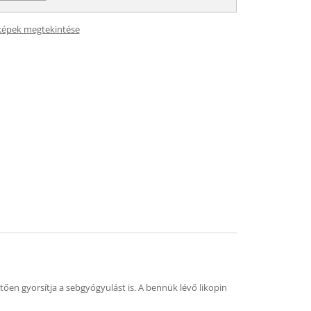
képek megtekintése
en gyorsítja a sebgyógyulást is. A bennük lévő likopin