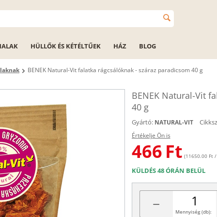
HALAK
HÜLLŐK ÉS KÉTÉLTŰEK
HÁZ
BLOG
ulaknak
BENEK Natural-Vit falatka rágcsálóknak - száraz paradicsom 40 g
BENEK Natural-Vit fa
40 g
Gyártó:
Cikks
NATURAL-VIT
Értékelje Ön is
466
Ft
(11650.00 Ft /
KÜLDÉS 48 ÓRÁN BELÜL
−
Mennyiség (db):