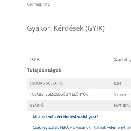
Csomag: 40 g
Gyakori Kérdések (GYIK)
FAJTA:
Szárított
Tulajdonságok
CSOMAG SÚLYA (KG):
0.04
TOVÁBBI EGÉSZSÉGÜGYI ELŐNYÖK:
Vitamin el
GYÁRTÓ:
NATURAL
Mi a termék értékelési szabályzat?
Csak regisztrált FERA.HU vásárlók írhatnak véleményt, aki