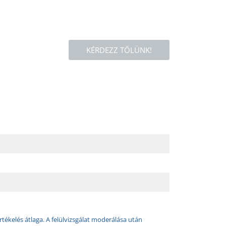
KÉRDEZZ TŐLÜNK!
rtékelés átlaga. A felülvizsgálat moderálása után