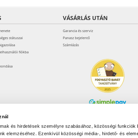
S
VÁSÁRLÁS UTÁN
menete
Garancia és szerviz
séges státuszai
Panasz bejelentő
aigazolása
Számlázás
felhasználói fiókba
mondása
znál
Árukereső.hu
almak és hirdetések személyre szabásához, közösségi funkciók 
unk elemzéséhez. Ezenkívül közösségi média-, hirdető- és elem