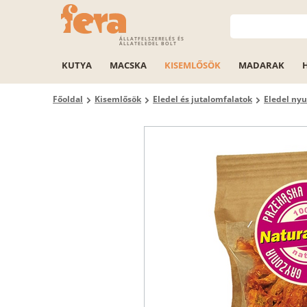
ÁLLATFELSZERELÉS ÉS
ÁLLATELEDEL BOLT
KUTYA
MACSKA
KISEMLŐSÖK
MADARAK
Főoldal
Kisemlősök
Eledel és jutalomfalatok
Eledel ny