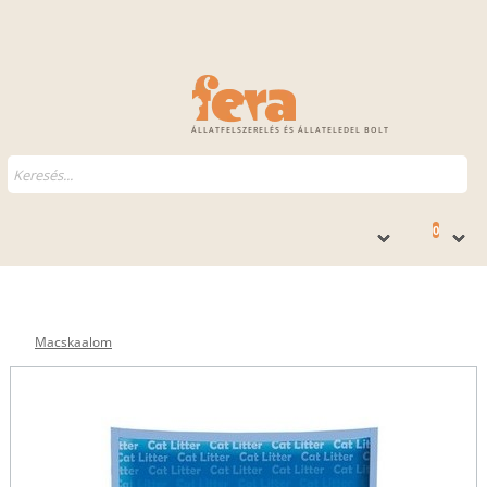
ÁLLATFELSZERELÉS ÉS ÁLLATELEDEL BOLT
0
Macskaalom