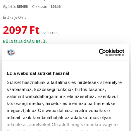
Gyártó:
Cikkszám:
12646
BENEK
Értékelje Ön is
2097
Ft
(551.84 Ft / l)
KÜLDÉS 48 ÓRÁN BELÜL
Képek ügyfeleinkről
További képek megtekintése
Leírás
Ez a weboldal sütiket használ
Sütiket használunk a tartalmak és hirdetések személyre
A Benek Super Crystal egy szilikagél formájú alom, amely felszívja a
szabásához, közösségi funkciók biztosításához,
macskavizeletet a kellemetlen szagokkal és az esetleges baktériumokkal
együtt, majd elpárologtatja a vizet.
valamint weboldalforgalmunk elemzéséhez. Ezenkívül
közösségi média-, hirdető- és elemező partnereinkkel
A BENEK Super Crystal almot magas tisztasága és hatékonysága jellemzi
megosztjuk az Ön weboldalhasználatra vonatkozó
a nedvesség és a kellemetlen szagok elnyelésében. Ezek a tulajdonságok
az alom erősen fejlett belső felületéből és magas (80% feletti)
adatait, akik kombinálhatják az adatokat más olyan
porozitásából adódnak. A nedvességfelvétel folyamatát az alom
adatokkal, amelyeket Ön adott meg számukra vagy az
színének megváltozása kíséri. A kristályok először tompák, majd sárgák