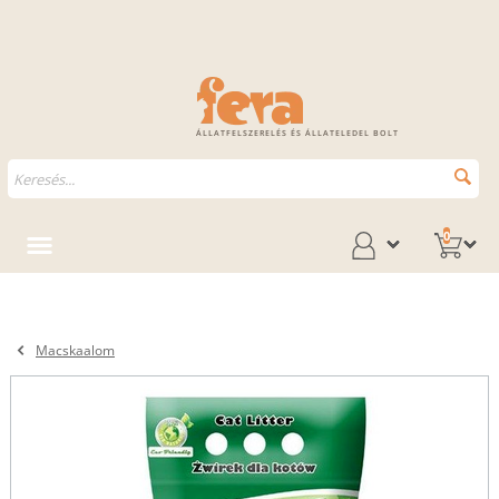
ÁLLATFELSZERELÉS ÉS ÁLLATELEDEL BOLT
0
Macskaalom