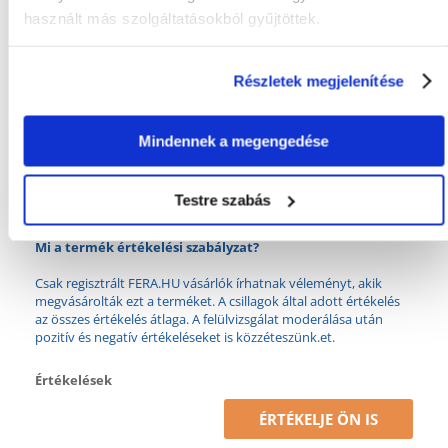
használt más szolgáltatásokból gyűjtöttek.
FAJTA:
Bentonit
Részletek megjelenítése
Tulajdonságok
KAPACITÁS (ML):
10000
Mindennek a megengedése
WC-N LEHÚZHATÓ:
Nem
Testre szabás
GYÁRTÓ:
BENEK
Mi a termék értékelési szabályzat?
Csak regisztrált FERA.HU vásárlók írhatnak véleményt, akik
megvásárolták ezt a terméket. A csillagok által adott értékelés
az összes értékelés átlaga. A felülvizsgálat moderálása után
pozitív és negatív értékeléseket is közzéteszünk.et.
Értékelések
ÉRTÉKELJE ÖN IS