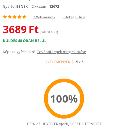
Gyártó:
Cikkszám:
12672
BENEK
3 Vélemények
Értékelje Ön is
3689
Ft
(368.90 Ft / l)
KÜLDÉS 48 ÓRÁN BELÜL
Képek ügyfeleinkről
További képek megtekintése
3 VÉLEMÉNYEK
5 z 5
100%
100% AZ ÜGYFELEK AJÁNLJÁK EZT A TERMÉKET