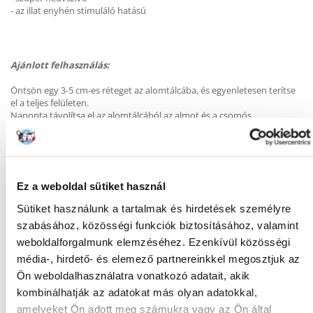
- az illat enyhén stimuláló hatású
Ajánlott felhasználás:
Öntsön egy 3-5 cm-es réteget az alomtálcába, és egyenletesen terítse
el a teljes felületen.
Naponta távolítsa el az alomtálcából az almot és a csomós
alomdarabokat.
A tisztaság érdekében körülbelül egy hónapos használat után
ajánlatos kiüríteni az összes almot, alaposan kimosni az alomtálcát,
majd új alommal feltölteni.
Ez a weboldal sütiket használ
Sütiket használunk a tartalmak és hirdetések személyre
szabásához, közösségi funkciók biztosításához, valamint
weboldalforgalmunk elemzéséhez. Ezenkívül közösségi
KÉRDEZZ TŐLÜNK!
média-, hirdető- és elemező partnereinkkel megosztjuk az
Ön weboldalhasználatra vonatkozó adatait, akik
Gyakori Kérdések (GYIK)
kombinálhatják az adatokat más olyan adatokkal,
amelyeket Ön adott meg számukra vagy az Ön által