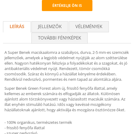
ÉRTÉKELJE ÖN IS
Recommend
LEÍRÁS
JELLEMZŐK
VÉLEMÉNYEK
TOVÁBBI FÉNYKÉPEK
A Super Benek macskaalomra a szabályos, durva, 2-5 mm-es szemcsék
jellemzőek, amelyek a legjobb védelmet nyújtják az alom szétterülése
ellen. Nagyon hatékonyan felszívja a folyadékokat és a szagokat, és jó
antibakteriális védelmet nyújt. Rendezett, tömör csomókká
csomósodik. Száraz és könnyű a háziállat kényelme érdekében.
Rendkívül nedvszívó, pormentes és nem tapad az alomtálca aljára.
Super Benek Green Forest alom új, frissítő fenyőfa illattal, amely
kellemes az emberek számára és elfogadják az állatok. Különösen
ajánlott alom törzskönyvezett vagy háziasított macskák számára. Az
illat enyhén stimuláló hatású. Idős vagy kevéssé mozgékony
háziállatoknak ajánlott, hogy aktiválja és mozgásra ösztönözze őket.
- 100% organikus, természetes termék
- frissítő fenyőfa illattal
- szuper nedvszívó