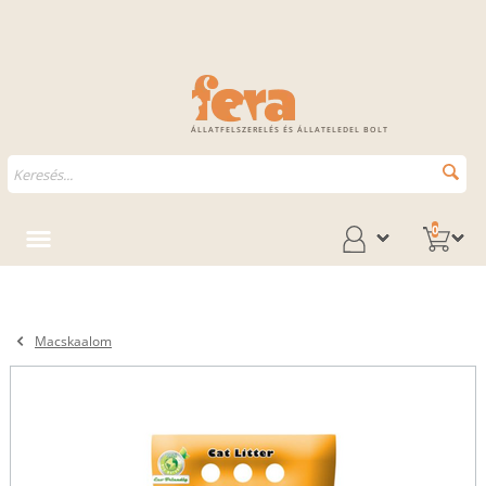
ÁLLATFELSZERELÉS ÉS ÁLLATELEDEL BOLT
0
Macskaalom