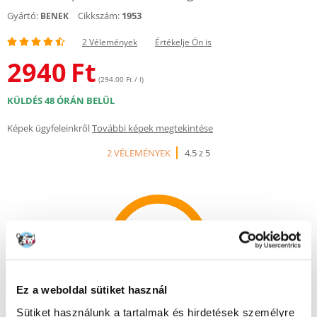
Gyártó:
Cikkszám:
1953
BENEK
2 Vélemények
Értékelje Ön is
2940
Ft
(294.00 Ft / l)
KÜLDÉS 48 ÓRÁN BELÜL
Képek ügyfeleinkről
További képek megtekintése
2 VÉLEMÉNYEK
4.5 z 5
100%
Ez a weboldal sütiket használ
100% AZ ÜGYFELEK AJÁNLJÁK EZT A TERMÉKET
Sütiket használunk a tartalmak és hirdetések személyre