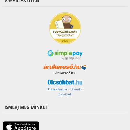
VÁSÁRLÁS UTÁN
Árukereső.hu
Olcsóbbat.hu – Spórolni
tudni kell
ISMERJ MEG MINKET