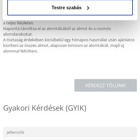
Testre szabás
Ajánlott felhasználás:
Öntsön egy 3-5 cm-es réteget az alomtálcába, és egyenletesen terítse el
a teljes felületen.
Naponta távolítsa el az alomtálcából az almot és a csomós
alomdarabokat.
A tisztaság érdekében körülbelül egy hónapos használat után ajánlatos
kiüríteni az összes almot, alaposan kimosni az alomtálcát, majd új
alommal feltölteni.
KÉRDEZZ TŐLÜNK!
Gyakori Kérdések (GYIK)
Jellemzők