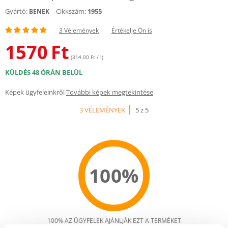
Gyártó:
Cikkszám:
1955
BENEK
3 Vélemények
Értékelje Ön is
1570
Ft
(314.00 Ft / l)
KÜLDÉS 48 ÓRÁN BELÜL
Képek ügyfeleinkről
További képek megtekintése
3 VÉLEMÉNYEK
5 z 5
100%
100% AZ ÜGYFELEK AJÁNLJÁK EZT A TERMÉKET