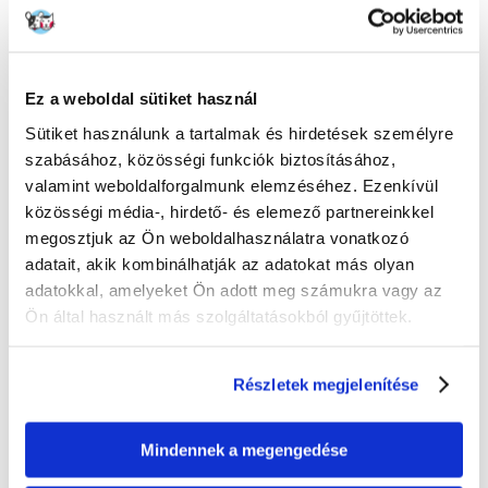
ÉRTÉKELJE ÖN IS
Recommend
Leírás
Ez a weboldal sütiket használ
Sütiket használunk a tartalmak és hirdetések személyre
A Super Benek macskaalomra a szabályos, durva, 2-5 mm-es szemcsék
jellemzőek, amelyek a legjobb védelmet nyújtják az alom szétterülése
szabásához, közösségi funkciók biztosításához,
ellen. Nagyon hatékonyan felszívja a folyadékokat és a szagokat, és jó
valamint weboldalforgalmunk elemzéséhez. Ezenkívül
antibakteriális védelmet nyújt. Rendezett, tömör csomókká
közösségi média-, hirdető- és elemező partnereinkkel
csomósodik. Száraz, könnyű és meleg - olyan érzés, mintha fűtenék,
kényelmet biztosítva kedvence számára. Rendkívül nedvszívó,
megosztjuk az Ön weboldalhasználatra vonatkozó
pormentes és nem tapad az alomtálca aljára.
adatait, akik kombinálhatják az adatokat más olyan
adatokkal, amelyeket Ön adott meg számukra vagy az
Természetes, mély földszaga tökéletesen elfogadhatóvá teszi a macskák
számára. Nagyon porózus, szemcsés, pormentes, szabályos csomókba
Ön által használt más szolgáltatásokból gyűjtöttek.
csomósodik. Felszívja a folyadékokat és a kellemetlen szagokat,
eltávolítja a gombákat és baktériumokat.
Részletek megjelenítése
- 100% bio természetes termék
- frissítő fenyőfa illattal
- szuper nedvszívó
Mindennek a megengedése
- az illat enyhén stimuláló hatású