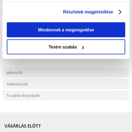
Részletek megjelenítése
KÉRDEZZ TŐLÜNK!
Mindennek a megengedése
Testre szabás
Gyakori Kérdések (GYIK)
Jellemzők
Vélemények
További fényképek
VÁSÁRLÁS ELŐTT