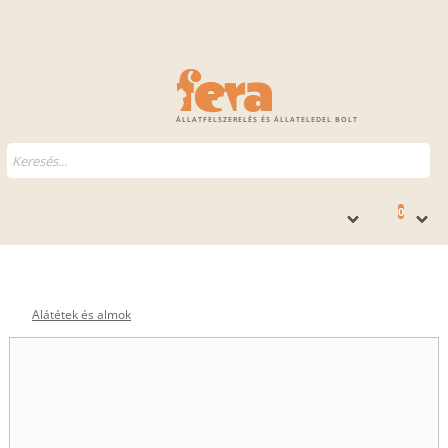
ÁLLATFELSZERELÉS ÉS ÁLLATELEDEL BOLT
0
Alátétek és almok