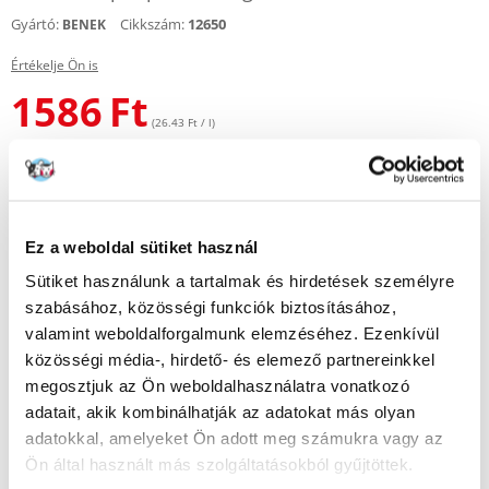
Gyártó:
Cikkszám:
12650
BENEK
Értékelje Ön is
1586
Ft
(26.43 Ft / l)
KÜLDÉS 48 ÓRÁN BELÜL
Képek ügyfeleinkről
További képek megtekintése
Ez a weboldal sütiket használ
Leírás
Sütiket használunk a tartalmak és hirdetések személyre
szabásához, közösségi funkciók biztosításához,
Természetes szubsztrátum, tömörített faforgács formájában. Az új
valamint weboldalforgalmunk elemzéséhez. Ezenkívül
formulával a fűrészpor kevésbé porzik, jól felszívja és elnyeli a szagokat.
közösségi média-, hirdető- és elemező partnereinkkel
A termék biológiailag lebomló. Kíméletes és nem bántja a mancsokat.
Kisebb és nagyobb háziállatok számára egyaránt ajánlott.
megosztjuk az Ön weboldalhasználatra vonatkozó
adatait, akik kombinálhatják az adatokat más olyan
A felhasznált szubsztrátum komposztálható, vagy savigényes
adatokkal, amelyeket Ön adott meg számukra vagy az
dísznövények termesztésekor talajadalékként használható.
Ön által használt más szolgáltatásokból gyűjtöttek.