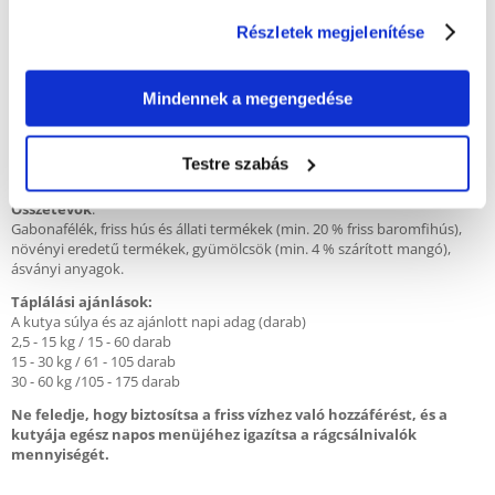
kutya figyelmét a kiképzés során
- kistestű fajták számára is alkalmas
Részletek megjelenítése
- Jól emészthető
- Hozzáadott cukor nélkül
- tartósítószerek nélkül
Mindennek a megengedése
- nincs mesterséges színezék
Elemzés
:
Fehérje 20,5 %, zsír 5,0 %, nyersrost 2,0 %, nyershamu 4,9 %, kalcium 1,1
Testre szabás
%, foszfor 0,8 %, magnézium 0,08 %.
Összetevők
:
Gabonafélék, friss hús és állati termékek (min. 20 % friss baromfihús),
növényi eredetű termékek, gyümölcsök (min. 4 % szárított mangó),
ásványi anyagok.
Táplálási ajánlások:
A kutya súlya és az ajánlott napi adag (darab)
2,5 - 15 kg / 15 - 60 darab
15 - 30 kg / 61 - 105 darab
30 - 60 kg /105 - 175 darab
Ne feledje, hogy biztosítsa a friss vízhez való hozzáférést, és a
kutyája egész napos menüjéhez igazítsa a rágcsálnivalók
mennyiségét.