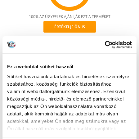
100% AZ ÜGYFELEK AJÁNLJÁK EZT A TERMÉKET
ÉRTÉKELJE ÖN IS
Recommend
Leírás
Egyedülálló, kutyáknak szánt snack jutalomfalatként. A Fruitees alapja a
friss, fagyasztásmentes baromfihús (20%) és a gyümölcs hozzáadása. A
Ez a weboldal sütiket használ
termék nagyon nedves, így puhább is, mint a normál finomságok! Ezért
Sütiket használunk a tartalmak és hirdetések személyre
minden kistestű kutyának is ajánlott. A gyümölcsöket egy kényelmes
dobozba zárják, amely frissességmegőrző rendszerrel rendelkezik
szabásához, közösségi funkciók biztosításához,
(többszörös nyitás és zárás).
valamint weboldalforgalmunk elemzéséhez. Ezenkívül
Snackek 200g-os Soft-Lift-Cup kiszerelésben, 5 erősen gyümölcsös ízben!
közösségi média-, hirdető- és elemező partnereinkkel
megosztjuk az Ön weboldalhasználatra vonatkozó
Jellemzők:
- Puha, nedves (28%), mini csont alakú textúra.
adatait, akik kombinálhatják az adatokat más olyan
- A szorosan visszazárható csomagolás hosszabb ideig megőrzi a
adatokkal, amelyeket Ön adott meg számukra vagy az
frissességet
Ön által használt más szolgáltatásokból gyűjtöttek.
- különösen alkalmas képzésre, oktatásra és jutalmazásra
- a snack mérete és formája úgy van kiválasztva, hogy ne vonja el a