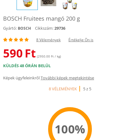
BOSCH Fruitees mangó 200 g
Gyártó:
Cikkszám:
29736
BOSCH
8 Vélemények
Értékelje Ön is
590
Ft
(2950.00 Ft / kg)
KÜLDÉS 48 ÓRÁN BELÜL
Képek ügyfeleinkről
További képek megtekintése
8 VÉLEMÉNYEK
5 z 5
100%