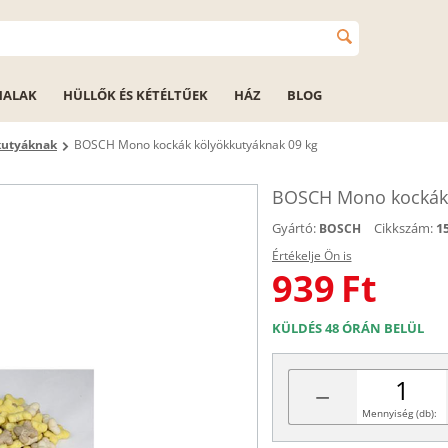
HALAK
HÜLLŐK ÉS KÉTÉLTŰEK
HÁZ
BLOG
kutyáknak
BOSCH Mono kockák kölyökkutyáknak 09 kg
BOSCH Mono kockák 
Gyártó:
Cikkszám:
1
BOSCH
Értékelje Ön is
939
Ft
KÜLDÉS 48 ÓRÁN BELÜL
−
Mennyiség (db):