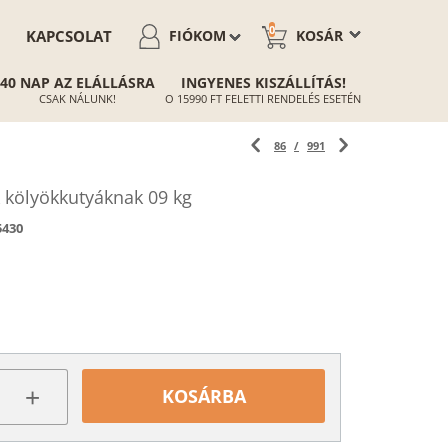
0
KAPCSOLAT
FIÓKOM
KOSÁR
40 NAP AZ ELÁLLÁSRA
INGYENES KISZÁLLÍTÁS!
CSAK NÁLUNK!
O 15990 FT FELETTI RENDELÉS ESETÉN
86
/
991
kölyökkutyáknak 09 kg
5430
+
KOSÁRBA