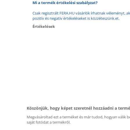
Mi a termék értékelési szabályzat?
Csak regisztrált FERA.HU vásárlók írhatnak véleményt, aki
pozitív és negatív értékeléseket is közzéteszünk.et.
Értékelések
Köszönjük, hogy képet szeretnél hozzáadni a term
Megvásároltad ezt a terméket és már tudod, hogyan válik be
saját fotódat a termékről.