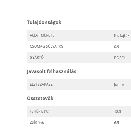
Tulajdonságok
ÁLLAT MÉRETE:
Kis fajták
CSOMAG SÚLYA (KG):
0.9
GYÁRTÓ:
BOSCH
Javasolt felhasználás
ÉLETSZAKASZ:
Junior
Összetevők
FEHÉRJE (%):
18.5
ZSÍR (%):
6.5