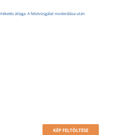
rtékelés átlaga. A felülvizsgálat moderálása után
KÉP FELTÖLTÉSE