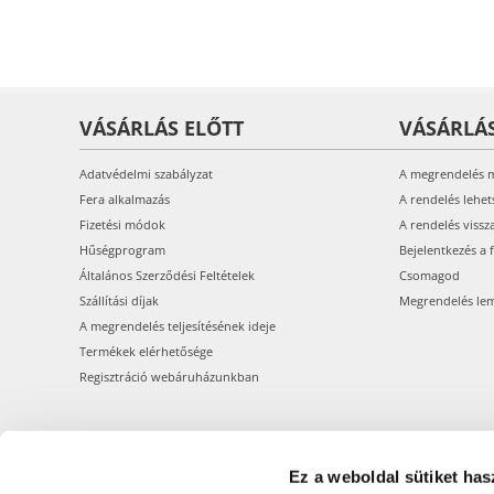
VÁSÁRLÁS ELŐTT
VÁSÁRLÁ
Adatvédelmi szabályzat
A megrendelés 
Fera alkalmazás
A rendelés lehet
Fizetési módok
A rendelés vissz
Hűségprogram
Bejelentkezés a 
Általános Szerződési Feltételek
Csomagod
Szállítási díjak
Megrendelés le
A megrendelés teljesítésének ideje
Termékek elérhetősége
Regisztráció webáruházunkban
Ez a weboldal sütiket has