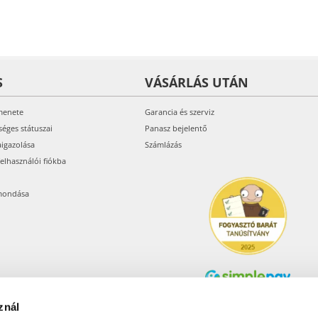
S
VÁSÁRLÁS UTÁN
menete
Garancia és szerviz
séges státuszai
Panasz bejelentő
aigazolása
Számlázás
felhasználói fiókba
mondása
znál