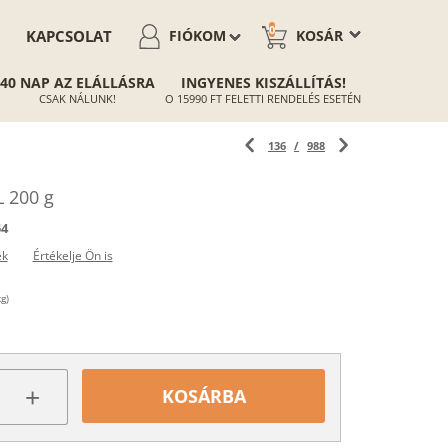
0
KAPCSOLAT
FIÓKOM
KOSÁR
40 NAP AZ ELÁLLÁSRA
INGYENES KISZÁLLÍTÁS!
CSAK NÁLUNK!
O 15990 FT FELETTI RENDELÉS ESETÉN
136
/
988
L 200 g
54
ek
Értékelje Ön is
g)
+
KOSÁRBA