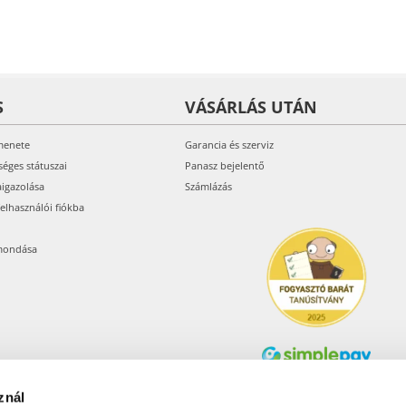
S
VÁSÁRLÁS UTÁN
menete
Garancia és szerviz
séges státuszai
Panasz bejelentő
aigazolása
Számlázás
felhasználói fiókba
mondása
znál