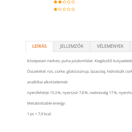
LEÍRÁS
JELLEMZŐK
VÉLEMÉNYEK
Közepesen nedves, puha jutalomfalat. Kiegészítő kutyaelede
Összetétel: rizs, csirke, glükózszirup, lazacolaj, hidrolizált cs
analitikai alkotóelemek:
nyersfehérje 15,3 %, nyerszsír 7,8 %, nedvesség 17 %, nyersh
Metabolizable energy:
1 pc = 7,9 kcal.