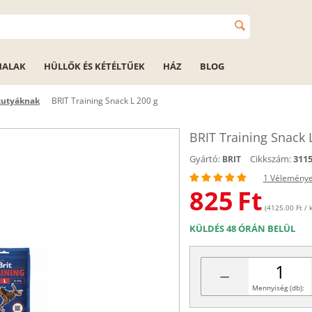
HALAK
HÜLLŐK ÉS KÉTÉLTŰEK
HÁZ
BLOG
kutyáknak
BRIT Training Snack L 200 g
BRIT Training Snack 
Gyártó:
Cikkszám:
311
BRIT
1 Vélemény
825
Ft
(4125.00 Ft / k
KÜLDÉS 48 ÓRÁN BELÜL
−
Mennyiség (db):