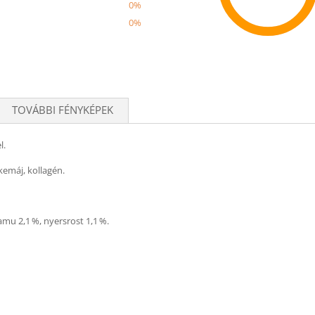
0%
0%
Recom
TOVÁBBI FÉNYKÉPEK
l.
irkemáj, kollagén.
amu 2,1 %, nyersrost 1,1 %.