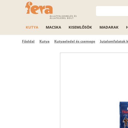
ÁLLATFELSZERELÉS ÉS
ÁLLATELEDEL BOLT
KUTYA
MACSKA
KISEMLŐSÖK
MADARAK
Főoldal
Kutya
Kutyaeledel és csemege
Jutalomfalatok 