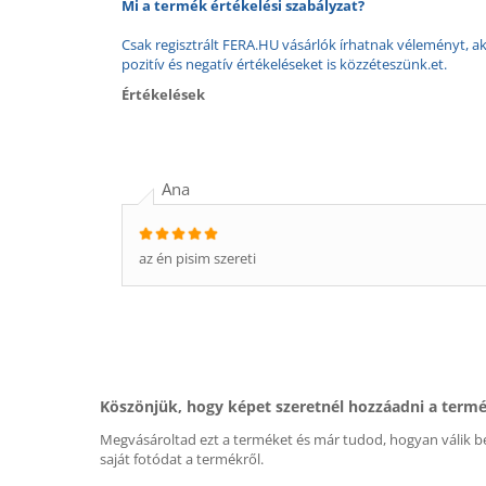
Mi a termék értékelési szabályzat?
Csak regisztrált FERA.HU vásárlók írhatnak véleményt, aki
pozitív és negatív értékeléseket is közzéteszünk.et.
Értékelések
Ana
az én pisim szereti
Köszönjük, hogy képet szeretnél hozzáadni a term
Megvásároltad ezt a terméket és már tudod, hogyan válik be
saját fotódat a termékről.