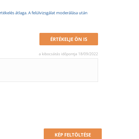
rtékelés átlaga. A felülvizsgálat moderálása után
ÉRTÉKELJE ÖN IS
a kibocsátás időpontja 18/09/2022
KÉP FELTÖLTÉSE