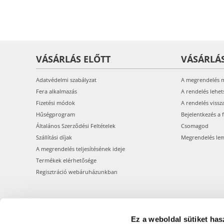
VÁSÁRLÁS ELŐTT
VÁSÁRLÁ
Adatvédelmi szabályzat
A megrendelés 
Fera alkalmazás
A rendelés lehet
Fizetési módok
A rendelés vissz
Hűségprogram
Bejelentkezés a 
Általános Szerződési Feltételek
Csomagod
Szállítási díjak
Megrendelés le
A megrendelés teljesítésének ideje
Termékek elérhetősége
Regisztráció webáruházunkban
Ez a weboldal sütiket has