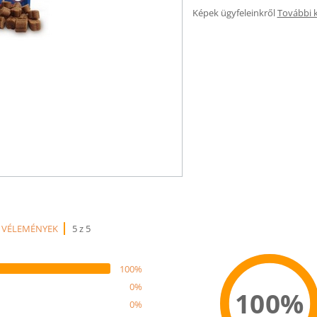
Képek ügyfeleinkről
További 
 VÉLEMÉNYEK
5 z 5
100%
0%
100%
0%