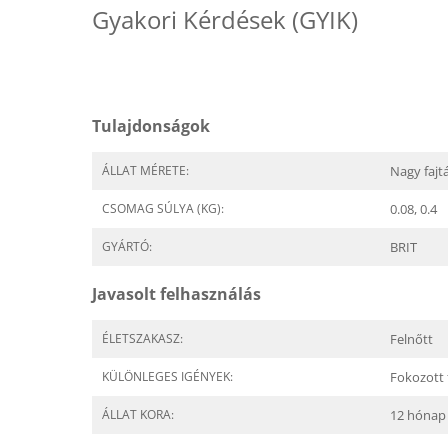
Gyakori Kérdések (GYIK)
Tulajdonságok
ÁLLAT MÉRETE:
Nagy fajt
CSOMAG SÚLYA (KG):
0.08, 0.4
GYÁRTÓ:
BRIT
Javasolt felhasználás
ÉLETSZAKASZ:
Felnőtt
KÜLÖNLEGES IGÉNYEK:
Fokozott f
ÁLLAT KORA:
12 hónap