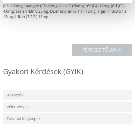
kolin-klorid 2 300 mg, L-karnitin 70mg, niacin 50mg, biotin 2.0mg, cink
(E6) 160mg, mangán (E5) 60mg, vas (E1) 50mg, réz (E4) 12mg, jód (E2)
4.0mg, szelén (E8) 0.25mg, DL-metionin (3.1.1.) 15mg, arginin (3c3.6.1.)
13mg, L-lizin (3.2.3.) 11mg
KÉRDEZZ TŐLÜNK!
Gyakori Kérdések (GYIK)
Jellemzők
Vélemények
További fényképek