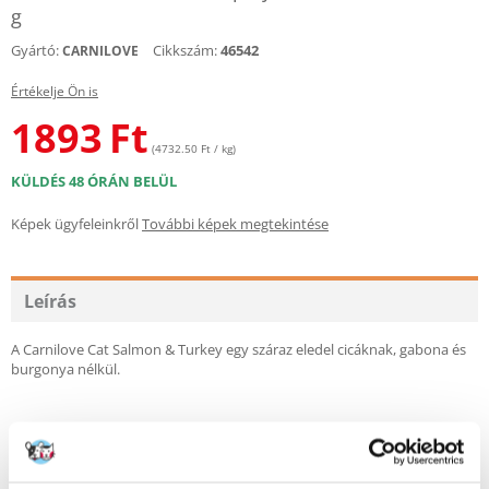
g
Gyártó:
Cikkszám:
46542
CARNILOVE
Értékelje Ön is
1893
Ft
(4732.50 Ft / kg)
KÜLDÉS 48 ÓRÁN BELÜL
Képek ügyfeleinkről
További képek megtekintése
Leírás
A Carnilove Cat Salmon & Turkey egy száraz eledel cicáknak, gabona és
burgonya nélkül.
Összetétel:
Lazacliszt (25%), pulykaliszt (24%), sárgaborsó (18%), csirkezsír (vegyes