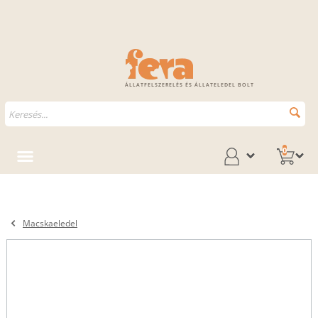
ÁLLATFELSZERELÉS ÉS ÁLLATELEDEL BOLT
0
Macskaeledel