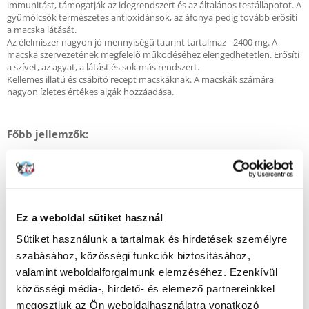
immunitást, támogatják az idegrendszert és az általános testállapotot. A
gyümölcsök természetes antioxidánsok, az áfonya pedig tovább erősíti
a macska látását.
Az élelmiszer nagyon jó mennyiségű taurint tartalmaz - 2400 mg. A
macska szervezetének megfelelő működéséhez elengedhetetlen. Erősíti
a szívet, az agyat, a látást és sok más rendszert.
Kellemes illatú és csábító recept macskáknak. A macskák számára
nagyon ízletes értékes algák hozzáadása.
Főbb jellemzők:
Gabonamentes, gluténmentes
Burgonya mentes
Magas fehérjeszint 40%
Kacsa- és fácánliszt (59%)
Ez a weboldal sütiket használ
Megfelelő taurinszint
Zöldségek, gyümölcsök, gyógynövények mint természetes
Sütiket használunk a tartalmak és hirdetések személyre
antioxidánsok
szabásához, közösségi funkciók biztosításához,
Megfelelő kalcium:foszfor arány
valamint weboldalforgalmunk elemzéséhez. Ezenkívül
FOS és MOS az emésztőrendszer támogatására
közösségi média-, hirdető- és elemező partnereinkkel
A lazacolaj Omega-3 és -6
megosztjuk az Ön weboldalhasználatra vonatkozó
A kondroitin erősíti a csontokat és az ízületeket