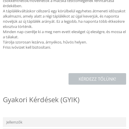
csökkenthetők/növelhetők a macska testtömegének fenntartása
érdekében.
A táplálékváltáskor célszerű egy körülbelül egyhetes átmeneti időszakot
alkalmazni, amely alatt a régi táplálékot az újjal keverjük, és naponta
növeljük az új táplálék arányát. Ez a legjobb, ha naponta több étkezésre
elosztva történik.
Minden nap cserélje ki a meg nem evett eleséget új eleségre, és mossa el
a tálakat.
Tárolja szorosan lezárva, árnyékos, hűvös helyen.
Friss ivóvizet kell biztosítani.
KÉRDEZZ TŐLÜNK!
Gyakori Kérdések (GYIK)
Jellemzők