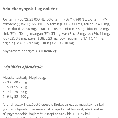
Adalékanyagok 1 kg-onként:
A-vitamin (E672): 23 000 NE, D3-vitamin (E671): 940 NE, E-vitamin (?-
tokoferol) (3a700): 650 NE, C-vitamin (E300): 300 mg, taurin: 2 400 mg,
kolin-klorid: 2 200 mg, L-karnitin: 65 mg, niacin: 45 mg, biotin: 1,8 mg,
cink (E6): 150 mg, mangán (E5): 55 mg, vas (E1): 48 mg, réz (E4): 11 mg,
jód (E2): 3,8 mg, szelén (E8): 0,23 mg, DL-metionin (3.1.1.1.): 14 mg,
arginin (3c3.6.1.): 12 mg, L-lizin (3.2.3.3.): 10 mg
Anyagcsere-energia:
3,800 kcal/kg
Táplálási ajánlások:
Macska testsúly: Napi adag:
2 - 3 kg 40 - 55 g
3 - 5 kg 55 - 75 g
5 - 7 kg 75 - 85 g
7 - 9 kg 85 - 100 g
A fenti részek hozzávetőlegesek. Ezeket az egyes macskákhoz kell
igazítani, figyelembe véve azok állapotát, aktivitását, életkorát és
súlygyarapodási hajlamát. A napi adagok kb. 10-15%-kal