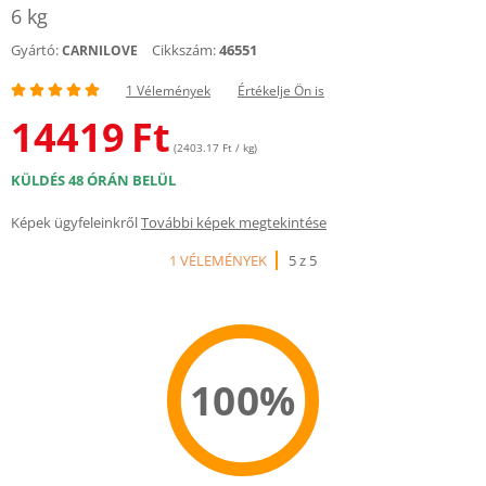
6 kg
Gyártó:
Cikkszám:
46551
CARNILOVE
1 Vélemények
Értékelje Ön is
14419
Ft
(2403.17 Ft / kg)
KÜLDÉS 48 ÓRÁN BELÜL
Képek ügyfeleinkről
További képek megtekintése
1 VÉLEMÉNYEK
5 z 5
100%