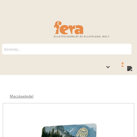
ÁLLATFELSZERELÉS ÉS ÁLLATELEDEL BOLT
0
Macskaeledel