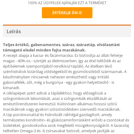
100% AZ ÜGYFELEK AJÁNLJÁK EZT A TERMÉKET
ÉRTÉKELJE ÖN IS
Recommend
Leírás
Teljes értékű, gabonamentes, száraz, száraztáp, elválasztást
támogató eledel minden fajta macskának.
A recept alapja a kacsa- és fácánmacska. Ez biztosítja az állati fehérje
magas - 40%-os - szintjét az élelmiszerben, így az étel telítődik és az
építőelemek szempontjából rendkívül tápláló. Az ételben lévő
szénhidrátok kizárólag zöldségekből és gyümölcsökből származnak. A
készítményben nincsenek nehezen emészthető vagy irritáló
gabonafélék, sőt, még a burgonya - egy gyakori helyettesítő - is
kimaradt.
A céklapépet azért adtuk a táplálékhoz, hogy elősegítsük a
szőrgombócok lebomlását, azaz a szőrgombák elszállítását az
emésztőrendszeren keresztül. Különösen alkalmas hosszú szőrű
macskáknak vagy gyakori szöszösödésben szenvedő macskáknak.
A táp porckivonattal és hidrolizált rákhéjjal gazdagított, amely
természetes kondroitin- és glükózaminforrásként erősíti a csontokat és
ízületeket, gondoskodva azok megfelelő mozgékonyságáról. A lazacolaj
telítetlen Omega-3 és -6 zsírsavakat biztosít, amelyek javítják az