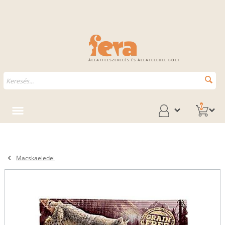
ÁLLATFELSZERELÉS ÉS ÁLLATELEDEL BOLT
0
Macskaeledel