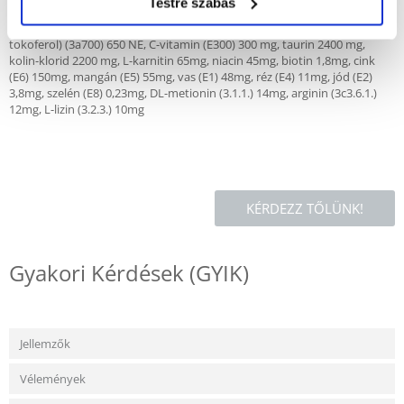
Testre szabás
A-vitamin (E672) 23 000 NE, D 3-vitamin (E671) 940 NE, E-vitamin (α-
tokoferol) (3a700) 650 NE, C-vitamin (E300) 300 mg, taurin 2400 mg,
kolin-klorid 2200 mg, L-karnitin 65mg, niacin 45mg, biotin 1,8mg, cink
(E6) 150mg, mangán (E5) 55mg, vas (E1) 48mg, réz (E4) 11mg, jód (E2)
3,8mg, szelén (E8) 0,23mg, DL-metionin (3.1.1.) 14mg, arginin (3c3.6.1.)
12mg, L-lizin (3.2.3.) 10mg
KÉRDEZZ TŐLÜNK!
Gyakori Kérdések (GYIK)
Jellemzők
Vélemények