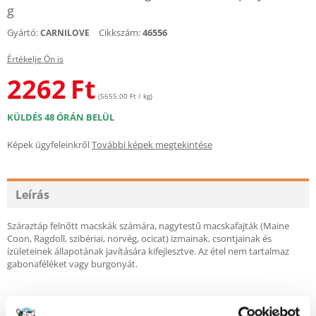
g
Gyártó:
Cikkszám:
46556
CARNILOVE
Értékelje Ön is
2262
Ft
(5655.00 Ft / kg)
KÜLDÉS 48 ÓRÁN BELÜL
Képek ügyfeleinkről
További képek megtekintése
Leírás
Száraztáp felnőtt macskák számára, nagytestű macskafajták (Maine
Coon, Ragdoll, szibériai, norvég, ocicat) izmainak, csontjainak és
ízületeinek állapotának javítására kifejlesztve. Az étel nem tartalmaz
gabonaféléket vagy burgonyát.