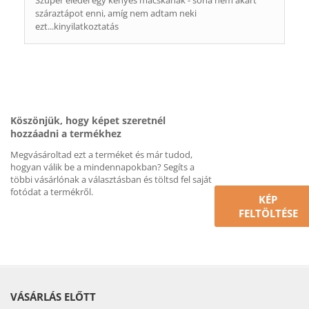
Szuper eledel egy kényes macskának - soha nem akart
száraztápot enni, amíg nem adtam neki
ezt...kinyilatkoztatás
Köszönjük, hogy képet szeretnél
hozzáadni a termékhez
Megvásároltad ezt a terméket és már tudod,
hogyan válik be a mindennapokban? Segíts a
többi vásárlónak a választásban és töltsd fel saját
fotódat a termékről.
KÉP
FELTÖLTÉSE
VÁSÁRLÁS ELŐTT