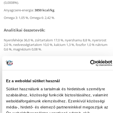
(0,0008%).
Anyagcsere-energia:
3850 kcal/kg
.
Omega 3: 1,05 %, Omega 6: 2,42 %.
Analitikai összetevők:
Nyersfehérje 36,0 %, zsírtartalom 17,0 %, nyershamu 8,8 %, nyersrost
2,0 %, nedvességtartalom 10,0 %, kalcium 1,3 %, foszfor 1,0 % nátrium
0,6 %, magnézium 0,08 %.
Táplálékkiegészítők kilogrammonként:
A-vitamin (E672) 23 000 NE, D 3-vitamin (E671) 940 NE, E-vitamin (α-
tokoferol) (3a700) 650 NE, C-vitamin (E300) 300 mg, taurin 2 400 mg,
kolin-klorid 2 200 mg, L-karnitin 65mg, niacin 45mg, biotin 1,8mg, cink
Ez a weboldal sütiket használ
(E6) 150mg, mangán (E5) 55mg, vas (E1) 48mg, réz (E4) 11mg, jód (E2)
Sütiket használunk a tartalmak és hirdetések személyre
3,8mg, szelén (E8) 0,23mg, DL-metionin (3.1.1.) 14mg, arginin (3c3.6.1.)
12mg, L-lizin (3.2.3.) 10mg
szabásához, közösségi funkciók biztosításához, valamint
weboldalforgalmunk elemzéséhez. Ezenkívül közösségi
média-, hirdető- és elemező partnereinkkel megosztjuk az
Ön weboldalhasználatra vonatkozó adatait, akik