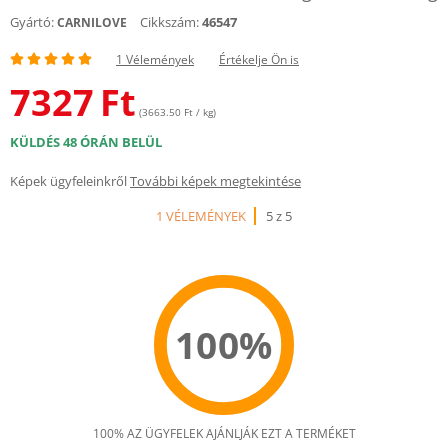
Gyártó:
Cikkszám:
46547
CARNILOVE
1 Vélemények
Értékelje Ön is
7327
Ft
(3663.50 Ft / kg)
KÜLDÉS 48 ÓRÁN BELÜL
Képek ügyfeleinkről
További képek megtekintése
1 VÉLEMÉNYEK
5 z 5
100%
100% AZ ÜGYFELEK AJÁNLJÁK EZT A TERMÉKET