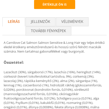
ÉRTÉKELJE ÖN IS
Recommend
LEÍRÁS
JELLEMZŐK
VÉLEMÉNYEK
TOVÁBBI FÉNYKÉPEK
A Carnilove Cat Salmon Salmon Sensitive & Long Hair egy teljes értékű
eledel érzékeny emésztőrendszerű és hosszú szőrű felnőtt macskák
számára. Nem tartalmaz gabonaféléket vagy burgonyát.
Összetétel:
Lazacliszt (30%), sárgaborsó (17%), lazachús (16%), heringliszt (14%),
csirkezsír (kevert tokoferolokkal tartósítva, 9%), csirkemáj (3%),
lazacolaj (3%), tápióka keményítő (2%), alma (2%), sárgarépa (1%),
lenmag (1%), csicseriborsó (1%), hidrolizált rákhéj (glükozaminforrás,
0,026%), porckivonat (kondroitin forrás, 0,016%), sörélesztő
(mannooligoszacharid forrás, 0,016%), cikóriagyökér
fruktooligoszacharid forrás, 0,012%), Schidigera yucca (0,01%), alga
(0,01%), Psyllium (0,01%), kakukkfű (0,01%), rozmaring (0,01%),
oregánó (0,01%), áfonya (0,0008%), fekete áfonya (0,0008%), málna