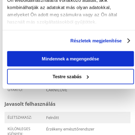
kombinálhatják az adatokat más olyan adatokkal,
KÉRDEZZ TŐLÜNK!
amelyeket Ön adott meg számukra vagy az Ön által
használt más szolgáltatásokból gyűjtöttek.
Gyakori Kérdések (GYIK)
Részletek megjelenítése
Mindennek a megengedése
Tulajdonságok
CSOMAG SÚLYA
2
Testre szabás
(KG):
GYÁRTÓ:
CARNILOVE
Javasolt felhasználás
ÉLETSZAKASZ:
Felnőtt
KÜLÖNLEGES
Érzékeny emésztőrendszer
IGÉNYEK: