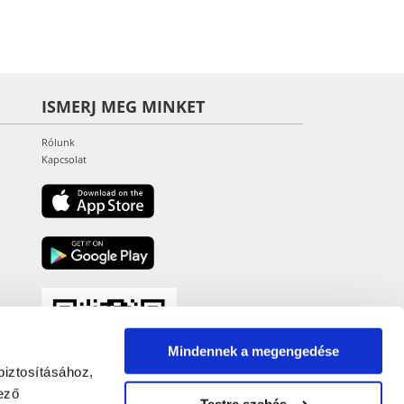
ISMERJ MEG MINKET
Rólunk
Kapcsolat
Mindennek a megengedése
biztosításához,
ező
Testre szabás