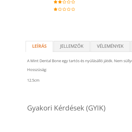
LEÍRÁS
JELLEMZŐK
VÉLEMÉNYEK
A Mint Dental Bone egy tartós és nyúlásálló játék. Nem süllye
Hosszúság:
12.5cm
Gyakori Kérdések (GYIK)