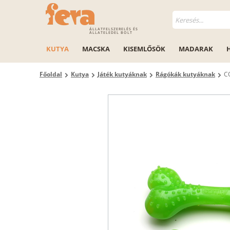
ÁLLATFELSZERELÉS ÉS
ÁLLATELEDEL BOLT
KUTYA
MACSKA
KISEMLŐSÖK
MADARAK
Főoldal
Kutya
Játék kutyáknak
Rágókák kutyáknak
C