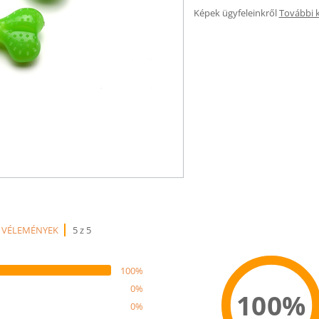
Képek ügyfeleinkről
További 
 VÉLEMÉNYEK
5 z 5
100%
0%
100%
0%