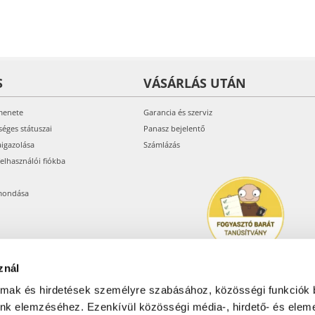
S
VÁSÁRLÁS UTÁN
menete
Garancia és szerviz
séges státuszai
Panasz bejelentő
aigazolása
Számlázás
felhasználói fiókba
mondása
znál
almak és hirdetések személyre szabásához, közösségi funkciók 
unk elemzéséhez. Ezenkívül közösségi média-, hirdető- és elem