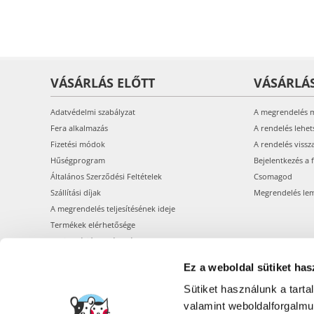
VÁSÁRLÁS ELŐTT
VÁSÁRLÁ
Adatvédelmi szabályzat
A megrendelés 
Fera alkalmazás
A rendelés lehet
Fizetési módok
A rendelés vissz
Hűségprogram
Bejelentkezés a 
Általános Szerződési Feltételek
Csomagod
Szállítási díjak
Megrendelés le
A megrendelés teljesítésének ideje
Termékek elérhetősége
Regisztráció webáruházunkban
Ez a weboldal sütiket has
Sütiket használunk a tart
valamint weboldalforgalm