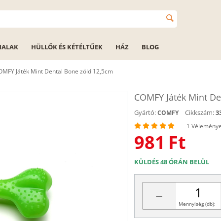
HALAK
HÜLLŐK ÉS KÉTÉLTŰEK
HÁZ
BLOG
OMFY Játék Mint Dental Bone zöld 12,5cm
COMFY Játék Mint De
Gyártó:
Cikkszám:
3
COMFY
1 Vélemény
981
Ft
KÜLDÉS 48 ÓRÁN BELÜL
−
Mennyiség (db):