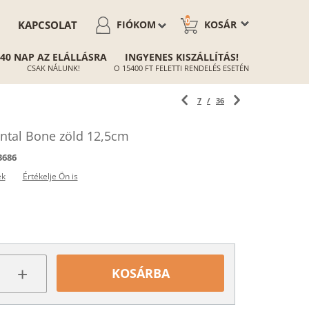
0
KAPCSOLAT
FIÓKOM
KOSÁR
40 NAP AZ ELÁLLÁSRA
INGYENES KISZÁLLÍTÁS!
CSAK NÁLUNK!
O 15400 FT FELETTI RENDELÉS ESETÉN
7
/
36
ntal Bone zöld 12,5cm
3686
ek
Értékelje Ön is
+
KOSÁRBA