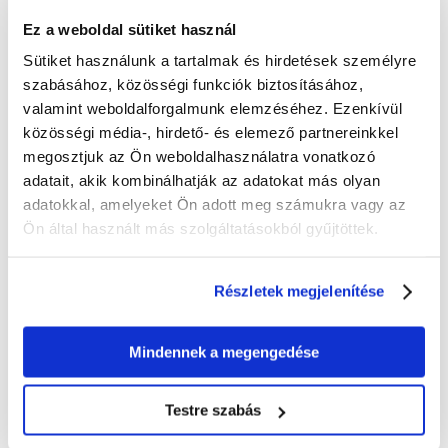
Ez a weboldal sütiket használ
100% AZ ÜGYFELEK AJÁNLJÁK EZT A TERMÉKET
Sütiket használunk a tartalmak és hirdetések személyre
szabásához, közösségi funkciók biztosításához,
ÉRTÉKELJE ÖN IS
Recommend
valamint weboldalforgalmunk elemzéséhez. Ezenkívül
közösségi média-, hirdető- és elemező partnereinkkel
Leírás
megosztjuk az Ön weboldalhasználatra vonatkozó
adatait, akik kombinálhatják az adatokat más olyan
Agglomeráló fa alom macskáknak:
adatokkal, amelyeket Ön adott meg számukra vagy az
- a rögös, egyedi csomók a WC-ben eldobhatók.
Ön által használt más szolgáltatásokból gyűjtöttek.
- rendkívül nedvszívó és könnyen használható
- Kiváló szagelnyelés
- természetes szín és szag
Részletek megjelenítése
- tűlevelű fából készült
- teljesen biológiailag lebontható
Mindennek a megengedése
Ajánlott felhasználás:
Adjon egy réteg almot az alomtálcába, és egyenletesen terítse el a teljes
felületen.
Testre szabás
Naponta távolítsa el az alomtálcából az almot és a csomós
alomdarabokat.