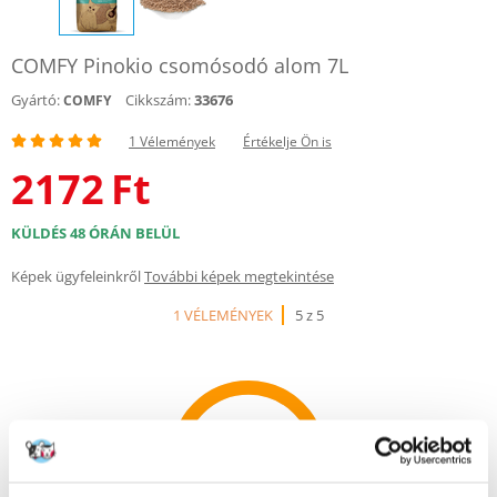
COMFY Pinokio csomósodó alom 7L
Gyártó:
Cikkszám:
33676
COMFY
1 Vélemények
Értékelje Ön is
2172
Ft
KÜLDÉS 48 ÓRÁN BELÜL
Képek ügyfeleinkről
További képek megtekintése
1 VÉLEMÉNYEK
5 z 5
100%