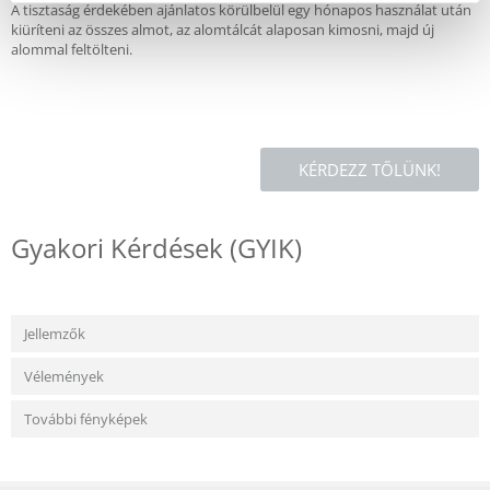
A tisztaság érdekében ajánlatos körülbelül egy hónapos használat után
kiüríteni az összes almot, az alomtálcát alaposan kimosni, majd új
alommal feltölteni.
KÉRDEZZ TŐLÜNK!
Gyakori Kérdések (GYIK)
Jellemzők
Vélemények
További fényképek