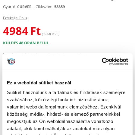
Gyártó:
Cikkszám:
58359
CURVER
Értékelje Ön is
4984
Ft
(99.68 Ft / l)
KÜLDÉS 48 ÓRÁN BELÜL
Képek ügyfeleinkről
További képek megtekintése
Leírás
Ez a weboldal sütiket használ
A Flip Bin sorozatba tartozó szemetes kosár kiválóan alkalmas
Sütiket használunk a tartalmak és hirdetések személyre
mindennapi használatra otthon, az irodában vagy a háztartási
helyiségben. Praktikus kialakításának és kényelmes, kézzel nyitható
szabásához, közösségi funkciók biztosításához,
fedelének köszönhetően megkönnyíti a hulladékok szelektív
valamint weboldalforgalmunk elemzéséhez. Ezenkívül
gyűjtését. A hulladék hatékony szétválasztásához megfelelő tárolókra
közösségi média-, hirdető- és elemező partnereinkkel
van szükségünk. A Flip kuka sorozatból származó hulladékgyűjtők
tökéletesen megfelelnek erre a szerepre. A kézzel nyitható fedél
megosztjuk az Ön weboldalhasználatra vonatkozó
láthatatlanná teszi a szemetes tartalmát, és megakadályozza a
adatait, akik kombinálhatják az adatokat más olyan
kellemetlen szagok kiszabadulását. A kosarak visszafogott színekben