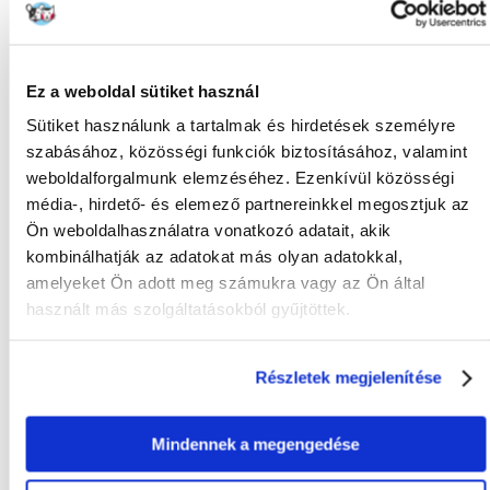
KÉRDEZZ TŐLÜNK!
Gyakori Kérdések (GYIK)
Ez a weboldal sütiket használ
Sütiket használunk a tartalmak és hirdetések személyre
szabásához, közösségi funkciók biztosításához, valamint
Tulajdonságok
weboldalforgalmunk elemzéséhez. Ezenkívül közösségi
média-, hirdető- és elemező partnereinkkel megosztjuk az
GYÁRTÓ:
CURVER
Ön weboldalhasználatra vonatkozó adatait, akik
kombinálhatják az adatokat más olyan adatokkal,
Mi a termék értékelési szabályzat?
amelyeket Ön adott meg számukra vagy az Ön által
Csak regisztrált FERA.HU vásárlók írhatnak véleményt, akik
használt más szolgáltatásokból gyűjtöttek.
megvásárolták ezt a terméket. A csillagok által adott értékelés
az összes értékelés átlaga. A felülvizsgálat moderálása után
pozitív és negatív értékeléseket is közzéteszünk.et.
Részletek megjelenítése
Értékelések
Mindennek a megengedése