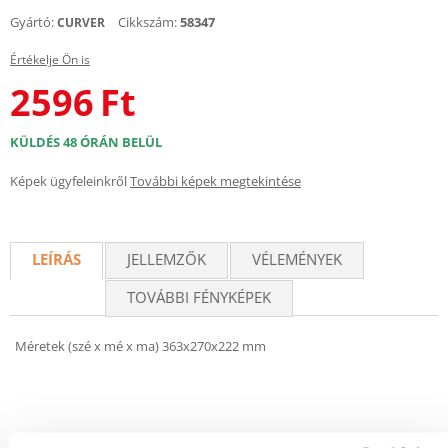
Gyártó:
Cikkszám:
58347
CURVER
Értékelje Ön is
2596
Ft
KÜLDÉS 48 ÓRÁN BELÜL
Képek ügyfeleinkről
További képek megtekintése
LEÍRÁS
JELLEMZŐK
VÉLEMÉNYEK
TOVÁBBI FÉNYKÉPEK
Méretek (szé x mé x ma) 363x270x222 mm