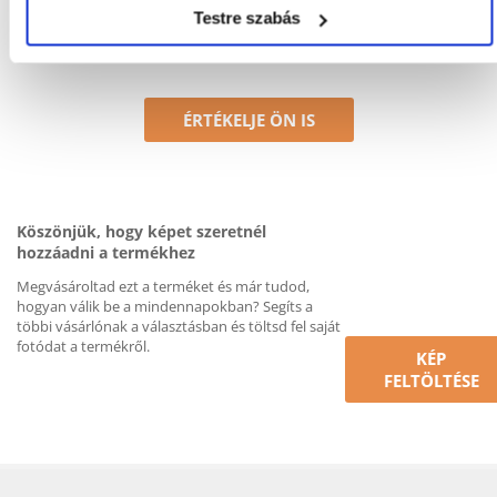
Nem található vélemény
Testre szabás
ÉRTÉKELJE ÖN IS
Köszönjük, hogy képet szeretnél
hozzáadni a termékhez
Megvásároltad ezt a terméket és már tudod,
hogyan válik be a mindennapokban? Segíts a
többi vásárlónak a választásban és töltsd fel saját
fotódat a termékről.
KÉP
FELTÖLTÉSE