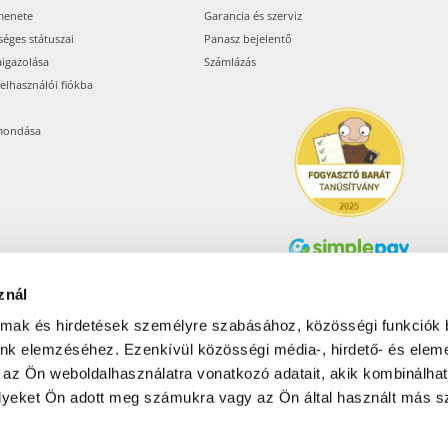
menete
Garancia és szerviz
séges státuszai
Panasz bejelentő
aigazolása
Számlázás
felhasználói fiókba
mondása
znál
Árukereső.hu
almak és hirdetések személyre szabásához, közösségi funkciók 
unk elemzéséhez. Ezenkívül közösségi média-, hirdető- és elem
 az Ön weboldalhasználatra vonatkozó adatait, akik kombinálhat
Olcsóbbat.hu – Spórolni
tudni kell
yeket Ön adott meg számukra vagy az Ön által használt más sz