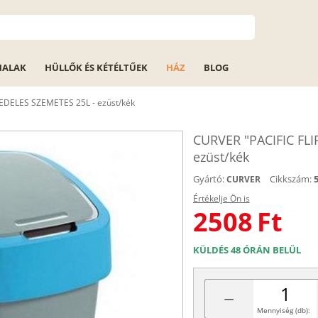
HALAK
HÜLLŐK ÉS KÉTÉLTŰEK
HÁZ
BLOG
FEDELES SZEMETES 25L - ezüst/kék
CURVER "PACIFIC FLI
ezüst/kék
Gyártó:
Cikkszám:
CURVER
Értékelje Ön is
2508
Ft
KÜLDÉS 48 ÓRÁN BELÜL
−
Mennyiség (db):