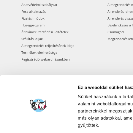
Adatvédelmi szabályzat
A megrendelés 
Fera alkalmazás
A rendelés lehet
Fizetési módok
A rendelés vissz
Hűségprogram
Bejelentkezés a 
Általános Szerződési Feltételek
Csomagod
Szállítási díjak
Megrendelés le
A megrendelés teljesítésének ideje
Termékek elérhetősége
Regisztráció webáruházunkban
Ez a weboldal sütiket has
Sütiket használunk a tart
valamint weboldalforgalm
partnereinkkel megosztjuk
más olyan adatokkal, amel
gyűjtöttek.