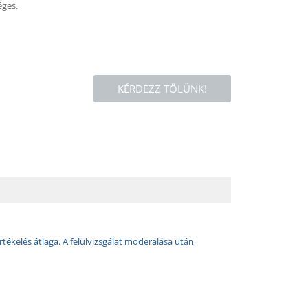
éges.
KÉRDEZZ TŐLÜNK!
rtékelés átlaga. A felülvizsgálat moderálása után