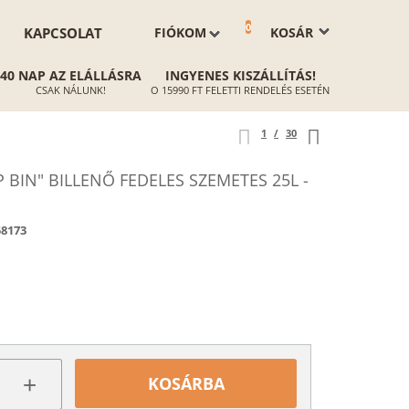
0
KAPCSOLAT
FIÓKOM
KOSÁR
40 NAP AZ ELÁLLÁSRA
INGYENES KISZÁLLÍTÁS!
CSAK NÁLUNK!
O 15990 FT FELETTI RENDELÉS ESETÉN
1
/
30
P BIN" BILLENŐ FEDELES SZEMETES 25L -
58173
+
KOSÁRBA