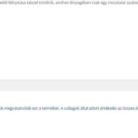
fedél felnyitása kézzel történik, amihez lényegében csak egy mozdulat szüks
k megvásárolták ezt a terméket. A csillagok által adott értékelés az összes é