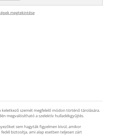
képek megtekintése
ban keletkező szemét megfelelő módon történő tárolására.
dén megvalósítható a szelektív hulladékgyűjtés.
tényezőket sem hagyták figyelmen kívül, amikor
edél biztosítja, ami alap esetben teljesen zárt