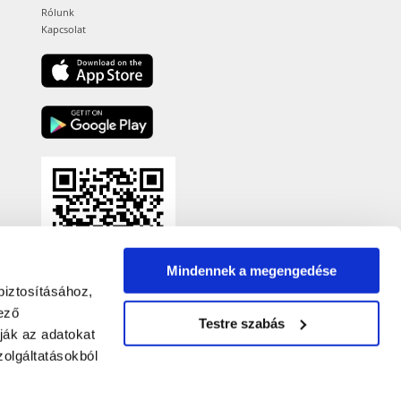
Rólunk
Kapcsolat
Mindennek a megengedése
biztosításához,
ező
Testre szabás
ják az adatokat
olgáltatásokból