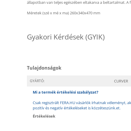
állapotban van teljes egészében eltakarva a beltartalmat. A 
Méretek (szé x mé x ma) 260x340x470 mm
Gyakori Kérdések (GYIK)
Tulajdonságok
GYÁRTÓ:
CURVER
Mi a termék értékelési szabályzat?
Csak regisztrált FERA.HU vásárlók írhatnak véleményt, aki
pozitív és negatív értékeléseket is közzéteszünk.et.
Értékelések