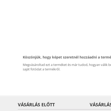
Köszönjük, hogy képet szeretnél hozzáadni a term
Megvásároltad ezt a terméket és már tudod, hogyan válik be
saját fotódat a termékről.
VÁSÁRLÁS ELŐTT
VÁSÁRLÁ