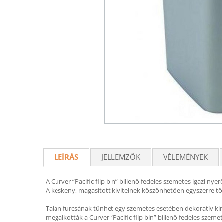
LEÍRÁS
JELLEMZŐK
VÉLEMÉNYEK
A Curver “Pacific flip bin” billenő fedeles szemetes igazi 
A keskeny, magasított kivitelnek köszönhetően egyszerre tö
Talán furcsának tűnhet egy szemetes esetében dekoratív kiné
megalkották a Curver “Pacific flip bin” billenő fedeles szeme