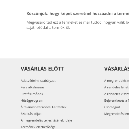
Köszönjük, hogy képet szeretnél hozzáadni a term
Megvásároltad ezt a terméket és már tudod, hogyan válik be
saját fotódat a termékről.
VÁSÁRLÁS ELŐTT
VÁSÁRLÁ
Adatvédelmi szabályzat
A megrendelés 
Fera alkalmazás
A rendelés lehet
Fizetési módok
A rendelés vissz
Hűségprogram
Bejelentkezés a 
Általános Szerződési Feltételek
Csomagod
Szállítási díjak
Megrendelés le
A megrendelés teljesítésének ideje
Termékek elérhetősége