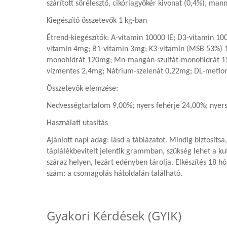
szárított sörélesztő, cikóriagyökér kivonat (0,4%),
manná
Kiegészítő összetevők 1 kg-ban
Étrend-kiegészítők: A-vitamin 10000 IE; D3-vitamin 1
vitamin 4mg; B1-vitamin 3mg; K3-vitamin (MSB 53%) 1m
monohidrát 120mg; Mn-mangán-szulfát-monohidrát 150m
vízmentes 2,4mg; Nátrium-szelenát 0,22mg; DL-metio
Összetevők elemzése:
Nedvességtartalom 9,00%; nyers fehérje 24,00%; nyers 
Használati utasítás
Ajánlott napi adag: lásd a táblázatot. Mindig biztosíts
táplálékbevitelt jelentik grammban, szükség lehet a ku
száraz helyen, lezárt edényben tárolja. Elkészítés 18 h
szám: a csomagolás hátoldalán található.
Gyakori Kérdések (GYIK)