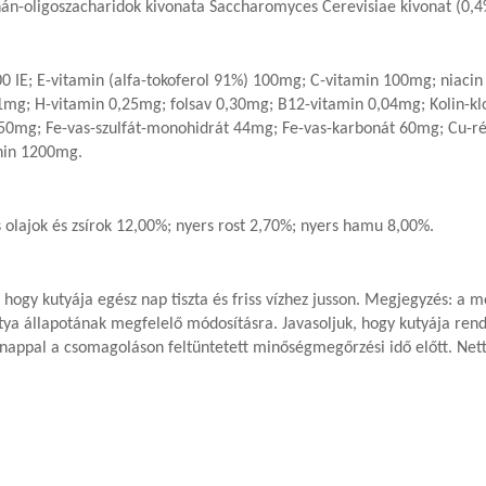
n-oligoszacharidok kivonata
Saccharomyces Cerevisiae kivonat (0,4
000 IE; E-vitamin (alfa-tokoferol 91%) 100mg; C-vitamin 100mg; niac
g; H-vitamin 0,25mg; folsav 0,30mg; B12-vitamin 0,04mg; Kolin-klor
g; Fe-vas-szulfát-monohidrát 44mg; Fe-vas-karbonát 60mg; Cu-réz-
nin 1200mg.
olajok és zsírok 12,00%; nyers rost 2,70%; nyers hamu 8,00%.
a, hogy kutyája egész nap tiszta és friss vízhez jusson. Megjegyzés: a
tya állapotának megfelelő módosításra. Javasoljuk, hogy kutyája rend
ónappal a csomagoláson feltüntetett minőségmegőrzési idő előtt. Nettó s