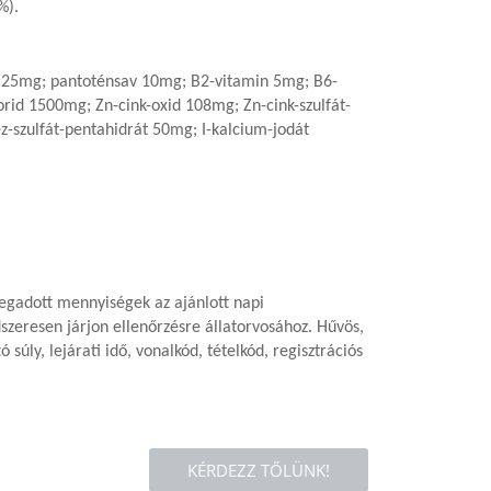
%).
in 25mg; pantoténsav 10mg; B2-vitamin 5mg; B6-
id 1500mg; Zn-cink-oxid 108mg; Zn-cink-szulfát-
szulfát-pentahidrát 50mg; I-kalcium-jodát
 megadott mennyiségek az ajánlott napi
szeresen járjon ellenőrzésre állatorvosához. Hűvös,
úly, lejárati idő, vonalkód, tételkód, regisztrációs
KÉRDEZZ TŐLÜNK!