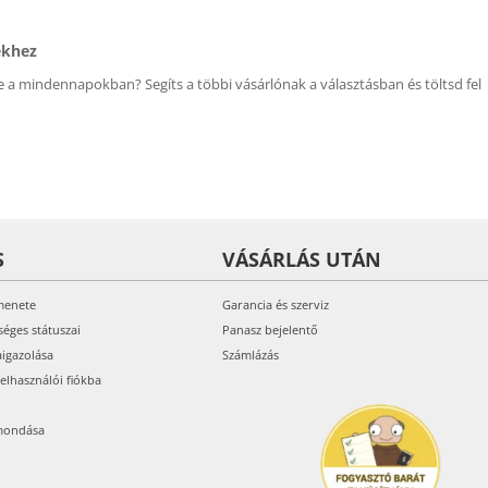
ékhez
 a mindennapokban? Segíts a többi vásárlónak a választásban és töltsd fel
S
VÁSÁRLÁS UTÁN
menete
Garancia és szerviz
séges státuszai
Panasz bejelentő
aigazolása
Számlázás
felhasználói fiókba
mondása