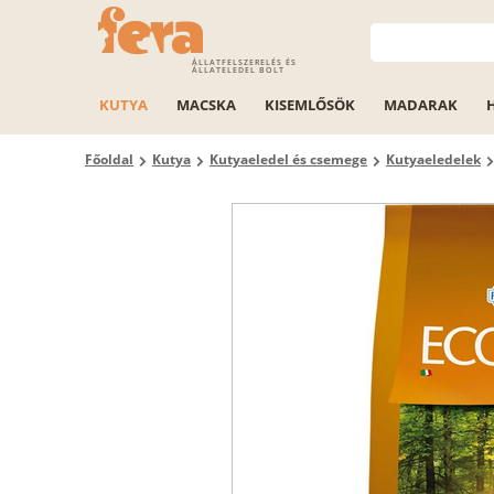
ÁLLATFELSZERELÉS ÉS
ÁLLATELEDEL BOLT
KUTYA
MACSKA
KISEMLŐSÖK
MADARAK
Főoldal
Kutya
Kutyaeledel és csemege
Kutyaeledelek