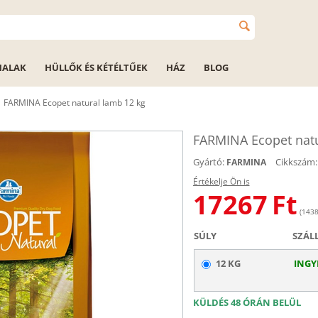
HALAK
HÜLLŐK ÉS KÉTÉLTŰEK
HÁZ
BLOG
FARMINA Ecopet natural lamb 12 kg
FARMINA Ecopet natu
Gyártó:
Cikkszám:
FARMINA
Értékelje Ön is
17267
Ft
(1438
SÚLY
SZÁL
12 KG
INGY
KÜLDÉS 48 ÓRÁN BELÜL