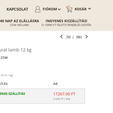
0
KAPCSOLAT
FIÓKOM
KOSÁR
40 NAP AZ ELÁLLÁSRA
INGYENES KISZÁLLÍTÁS!
CSAK NÁLUNK!
O 15990 FT FELETTI RENDELÉS ESETÉN
755
/
1861
ral lamb 12 kg
2748
.92 Ft / kg)
LÍTÁS
ÁR
ENES SZÁLLÍTÁS
17267.00 FT
(
1439
FT / KG)