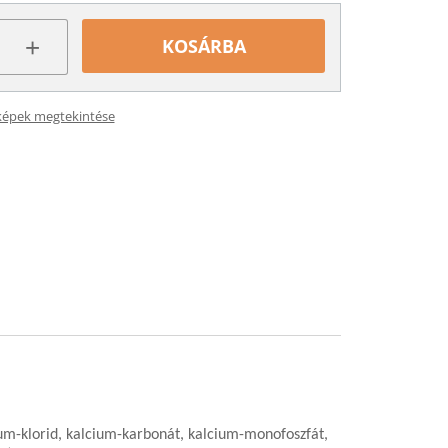
+
KOSÁRBA
képek megtekintése
átrium-klorid, kalcium-karbonát, kalcium-monofoszfát,