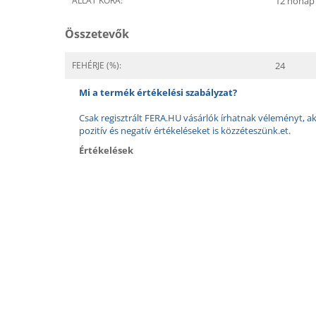
ÁLLAT KORA:
12 hónap
Összetevők
FEHÉRJE (%):
24
Mi a termék értékelési szabályzat?
Csak regisztrált FERA.HU vásárlók írhatnak véleményt, aki
pozitív és negatív értékeléseket is közzéteszünk.et.
Értékelések