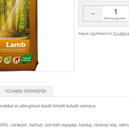
−
Mennyiség (db):
Képek ügyfeleinkről
További 
TOVÁBBI FÉNYKÉPEK
émákkal és allergiával küzdő felnőtt kutyák számára.
(10%), csirkezsír, halliszt, szárított répapép, halolaj, növényi olaj, n